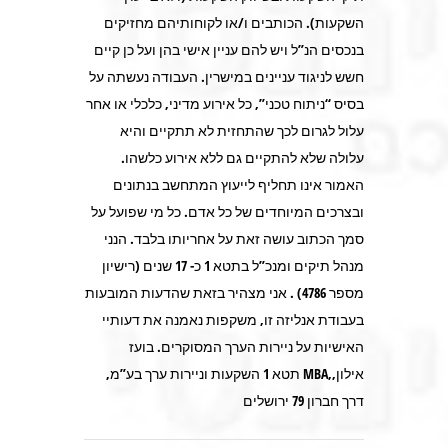
השקעות). הכותבים ו/או לקוחותיהם מחזיקים
בנכסים הנ”ל ויש להם עניין אישי בהן ועל כן קיים
חשש לניגוד עניינים במישרין. העבודה נעשתה על
בסיס “ניתוח טכני”, כל אירוע מדיני, כלכלי או אחר
עלול לגרום לכך שהתחזית לא תתקיים והיא
עלולה שלא להתקיים גם ללא אירוע כלשהו.
האמור אינו תחליף לייעוץ המתחשב בנתונים
ובצרכים המיוחדים של כל אדם. כל מי שפועל על
סמך הכתוב עושה זאת על אחריותו בלבד. הנני
מנהל תיקים ומנכ”ל בתטא 1 כ- 17 שנים (רישיון
מספר 4786) . אני מצהיר בזאת שהדעות המובעות
בעבודת אנליזה זו, משקפות נאמנה את דעותיי
האישיות על ניירות הערך המסוקרים. בועז
אילון,,MBA תטא 1 השקעות וניירות ערך בע”מ,
דרך חברון 79 ירושלים