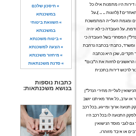
דירות היו מתפנות אילו כל
» חיסכון שלכם
חדים ? (לזוגות .. .. ).על
במשכנתא
ים ומגמת העלייה המתמשכת
» השוואת ביטוחי
מת. על העובדה כי לא יהיה
במשכנתא
דל"ן המסחרי בשל העובדה כי
» ביטוח משכנתא
 ומשרד, כתבתי בכתבה נרחבת
» הצעה למשכנתא
תקדים, שכן היא נכתבה
» מיחזור משכנתא
ו הראשונים לחזות את ה"בום"
» סדנת משכנתאות
ור לרכוש דירות בתכנית
כתבות נוספות
בנושא משכנתאות:
נישואין לעליית מחירי הנדל"ן
 או ערב, כל אחד מאיתנו יושב
ק תנועה ארוך ומייגע. בכל רכב
לפקק התנועה לו בכל רכב היו
גם לגבי מוסד הנישואין
ים או איבד מזוהרו.