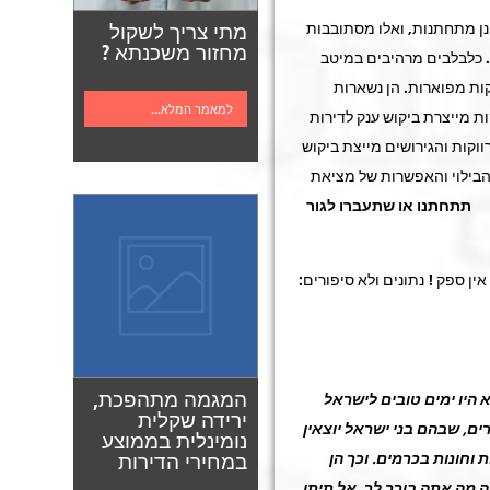
נן מתחתנות, ואלו מסתובבות
מתי צריך לשקול
מחזור משכנתא ?
.. כלבלבים מרהיבים במיטב
ות מפוארות. הן נשארות
למאמר המלא...
ות מייצרת ביקוש ענק לדירות
וקות והגירושים מייצת ביקוש
 הבילוי והאפשרות של מציאת
תתחתנו או שתעברו לגור
ין ספק ! נתונים ולא סיפורים:
המגמה מתהפכת,
 היו ימים טובים לישראל
ירידה שקלית
ם, שבהם בני ישראל יוצאין
נומינלית בממוצע
במחירי הדירות
 וחונות בכרמים. וכך הן
ה מה אתה בורר לך, אל תיתן