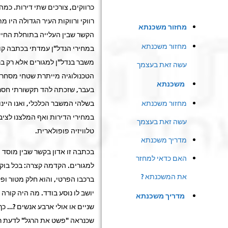
כרווקים, צורכים שתי דירות. כמה 
רווקי ורווקות העיר הגדולה היו מתא
מחזור משכנתא
הקשר שבין העלייה בתוחלת החי
מחזור משכנתא
במחירי הנדל"ן עמדתי בכתבה קוד
משבר בנדל"ן למגורים אלא רק בנ
עשה זאת בעצמך
הטכנולוגיה מייתרת שטחי מסחר
משכנתא
בעבר, שזכתה להד תקשורתי חסר 
מחזור משכנתא
בשלהי המשבר הכלכלי, ואנו היינ
במחירי הדירות ואף המלצנו לציב
עשה זאת בעצמך
טלוויזיה פופולארית.
מדריך משכנתא
בכתבה זו אדון בקשר שבין מוסד ה
האם כדאי למחזר
למגורים. הקדמה קצרה: בכל בוקר
את המשכנתא ?
ברכבו הפרטי, והוא חלק מטור ופק
יושב לו נוסע בודד. מה היה קורה 
מדריך משכנתא
שניים או אולי ארבע אנשים ?… כך 
שכנראה "פשט את הרגל" לדעת רב