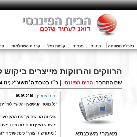
כלכלת משפחה
ביטוח
פנסיה
קופות גמל
קרנות השתלמות
קרנ
הרווקים והרווקות מייצרים ביקוש ל
שם המחבר:
| כ״ו בטבת ה׳תשע״ז (ינו 24, 2017) |
הבית הפיננסי
חיים אטקין
| 08.08.2010
על מוסד הנישואין והקשר לעליית 
אולי זה מה שהופך את המקצוע הז
מושפע מאין ספור גורמים כמעט.
מאמרי משכנתא
( מתגרש ) "צורך" כעת שתי דירות.