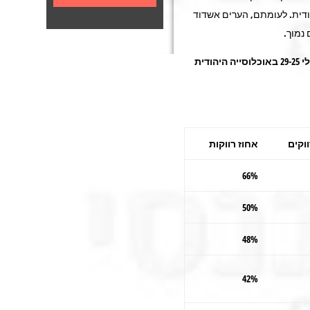
ודית. לעומתם, הערים אשדוד
 נמוך
.
לוח א'. אחוז רווקים ורווקות בגילי 29-25 באוכלוסייה היהודית
וקים
אחוז רווקות
66%
50%
48%
42%