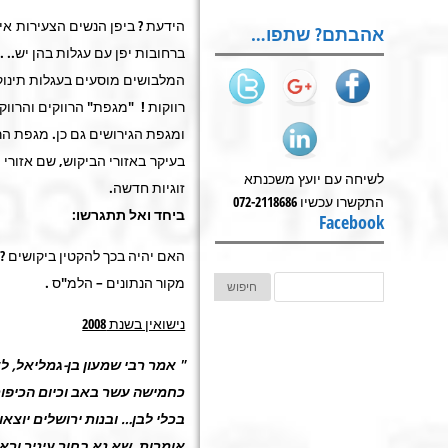
הידעת ? ביפן הנשים הצעירות אי
אהבתם? שתפו…
ברחובות יפן עם עגלות בהן יש.. 
המלבושים מוסעים בעגלות תינוק
רווקות ! "מגפת" הרווקים והרווק
ומגפת הגירושים גם כן. מגפת הרו
בעיקר באזורי הביקוש, שם אזורי
לשיחה עם יועץ משכנתא
זוגיות חדשה.
התקשרו עכשיו 072-2118686
ביחד ואל תתגרשו
:
Facebook
האם יהיה בכך להקטין ביקושים ? א
מקור הנתונים – הלמ"ס .
נישואין בשנת 2008
" אמר רבי שמעון בן-גמליאל, לא
כחמישה עשר באב וכיום הכיפורי
בכלי לבן… ובנות ירושלים יוצאות
אומרות, שא נא בחור עיניך ורא