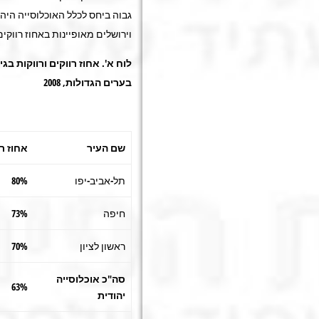
גבוה ביחס לכלל האוכלוסייה היה
וירושלים מאופיינות באחוז רווקים
בערים הגדולות, 2008
שם העיר
אחוז רו
תל-אביב-יפו
80%
חיפה
73%
ראשון לציון
70%
סה"כ אוכלוסייה
63%
יהודית