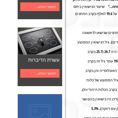
שפחה…"
שיעור הנישואין ביחס
למאמר המלא...
לאלף נפשות בגיל 15 ומעלה עמד על 19.6 לאלף בקרב החתנים
חתנים שנישאו לראשונה
27 בקרב היהודים). גיל הנישואין הממוצע
בקרב הכלות שנישאו לראשונה היה 24.7 (25.7 בקרב
עשרת הדיברות
היהודיות). בהשוואה, בשנת 1970 עמד גיל זה בקרב
בקרב כלל האוכלוסייה והן בקרב
למאמר המלא...
יל הממוצע של כלות
ערכו היו נישואין בהם שני
בני הזוג נישאים לראשונה (רווק עם רווקה), 5.3%
שנה זאת היו בין גרוש