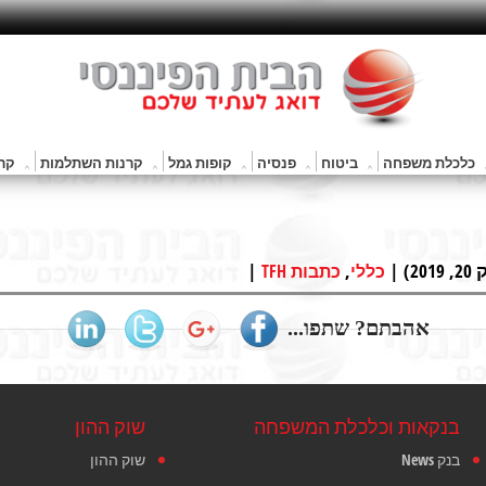
כלכלת משפחה
ביטוח
פנסיה
קופות גמל
קרנות השתלמות
קרנ
 |
,
|
כללי
כתבות TFH
אהבתם? שתפו...
בנקאות וכלכלת המשפחה
שוק ההון
בנק News
שוק ההון