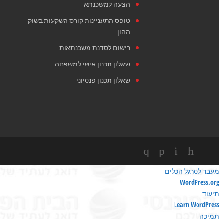
הצעה למשכנתא
טופס התעניינות קורס השקעות בשוק
ההון
רישום לסדנת משכנתאות
שאלון תכנון אישי למשפחה
שאלון תכנון פנסיוני
מעבר לסרגל הכלים
ודות
WordPress.org
ורדפרס
תיעוד
Learn WordPress
תמיכה