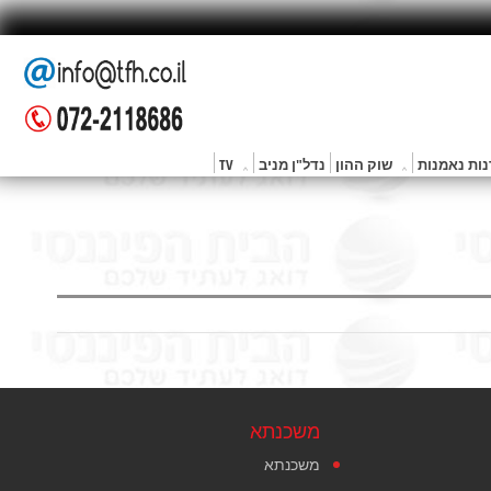
ות נאמנות
שוק ההון
נדל"ן מניב
TV
משכנתא
משכנתא