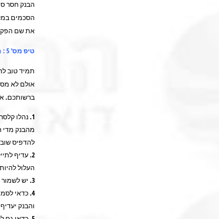
הבנק חסר סמ
הסכמים במקב
את שם הפקיד
טיפ מס' 5 : היערכות נבונה ליום מעונן – סדר בבלגן
תמיד טוב להכ
אולם לא מספ
ברשותכם. אז
נהלו קלסר
מהבנק מדי ח
להדפיס שוב 
עדיף לתיי
העלול להיות
יש לשמור כ
כדאי לסמן
והבנק יעדיף
כדאי גם לק