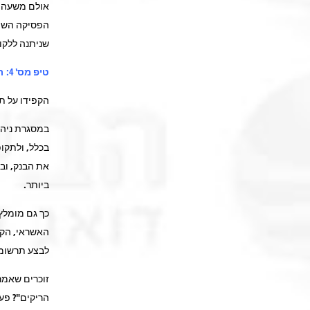
אולם משעה ש
הפסיקה השונ
שניתנה ללקוח
טיפ מס' 4: תיעוד תיעוד תיעוד
הקפידו על תי
במסגרת ניהו
בכלל, ולתקו
את הבנק, ובא
ביותר.
כך גם מומלץ
האשראי, הקטנ
לבצע תרשומו
זוכרים שאמר
הריקים"? פע