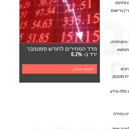
ם נחתמו
ין ברישום
 התנהלותו.
מדד המחירים לחודש ספטמבר
 הנמצא
ירד ב- 0.2%
יעים
למאמר המלא...
ית מהבנק
 הללו מידע
יה במידה
לעקוב אחר