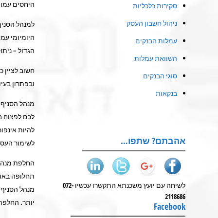
היחסים עמו 
סקירות כלכליות
ניהול חשבון העסק
למנהל הסניף
היומיומי עמ
עמלות הבנקים
הגדול – ניתו
השוואת עמלות
חשוב לציין כ
סוגי הבנקים
ובפתרון בעיו
בנקאות
מנהל הסניף 
לכם לפצוח ב
להיות אינפו
אהבתם? שתפו…
לשימור העסק 
החלפת מנהל ס
תחלופה באורג
לשיחה עם יועץ משכנתא התקשרו עכשיו 072-
מנהל הסניף 
2118686
יותר. החלפת 
Facebook