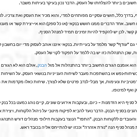
חשובים ביותר להצלחתו של העסק. הדבר נכון בעיקר בעיתות משבר.
, בדרך כלל, חושים עסקיים מפותחים למדי, והוא מכיר את העסק ואת צרכיו. לכ
ו חשוב. אחד הדברים ממנו חושש בנקאי (או כל ספק) הוא אי-יצירת קשר או מענ
ק קשר. לכן יש להקפיד להיות זמינים תמיד למנהל הסניף.
י גם "עודף" קשר מלמד על בעייתיות. בנקאי איננו אוהב לעסוק מדי יום בחשבון ל
ת, שכן התנהלות כזו יש בה ללמד על תפקוד לקוי של העסק.
הוא אומנם הגורם החשוב ביותר בהתנהלות אל מול
הבנק
, אולם הוא לא הגורם 
שיחות-נפש או בהשתפכות מעבר לשיחות הענייניות בנושאי העסק. על השיחות ב
רמטיביות ונעימות, אך מבלי לנדב פרטים שלא לצורך. שיחות כאלו מקדמות את
ואף למינופו.
ניף היא הזדמנות – כיום, ובעקבות אירועים שונים, קיים נוהג כמעט בכל בנק 
נים בסניף הבנק. הדבר נועד להביא לפיקוח מיטבי על ניהול הלקוחות, ויצירת אי
והעובדים ללקוחות הבנק. "התפר" הנוצר בעקבות חילופי מנהלים דורש התנהגו
מנהל סניף הנה "נורת אזהרה" וככזו יש להתייחס אליה בכובד ראש.