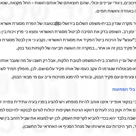
כוכים, ניגודי עניינים וכולי, שהם תוצאתם של אותם רגשות – החל מקנאה, שנא
ה באהדה ורגשות חמים.
לעניין זה נזכיר מקרה שנדון בבית-משפט השלום בירושלים[i]בטענה של הפרת מ
מן רב. השופט בדק את הסיבה לביטול מסגרת האשראי ומצא כי פרץ ויכוח בין ה
כ"עונש" על הויכוח ביטל הפקיד את מסגרת האשראי. נקבע כי אין לבטל מסגרת 
 פקיד בנק זה או אחר.. במקרה זה הוגשה תביעה של לקוחות נגד בנק,
ו של עניין התערב בית-המשפט לטובת הלקוח, אבל רק חשבו על מה שעבר אותו ל
-מבוטלות שנגרמו לו עקב כעסו של אותו פקיד עלום-שם. לכן, מומלץ תמיד לשמ
ונעימים עם פקיד הבנק, ובוודאי להימנע מוויכוח וריב עם מי מבאי הבנק.
י בנקאי אופייני איננו אוהב להיות מופתע ויש להציג בפניו בעיה עתידית צפויה 
 אליה וקוץ בה: לעתים דווקא הגינות ושקיפות יכולות לגרום לבנקאי להיכנס למג
שבה בלבד יהא בכדי להביא לקריסת העסק. לכן יש למצוא את שביל הזהב בין ש
, תוך היכרות עם אישיותו של מנהל הסניף או האחראי על החשבון.