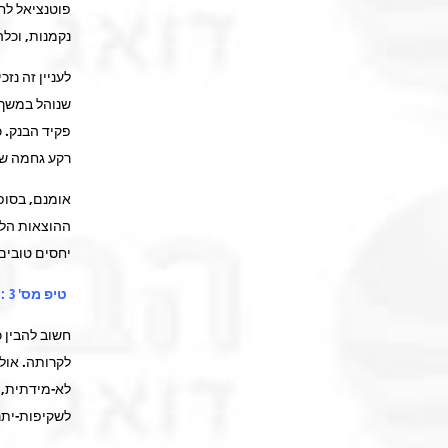
פוטנציאל לחי
נקמנות, וכל
שנוהל במשך ז
פקיד הבנק. 
רקע גחמה של
אומנם, בסופ
ההוצאות הלא
יחסים טובים 
טיפ מס' 3 : בלי הפתעות
חשוב להבין כ
לקרותה. אולם
לא-מידתית, 
לשקיפות-יתר