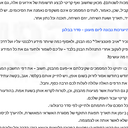
כות לשנותם). מכאן שחשוב ואף קריטי לבצע תרשומת של אירועים אלה, גם א
יל, שכן, כאמור, לעתים המסמכים אינם משקפים נאמנה את הסיכומים. יש לצי
, תאריך ושעת השיחה, יוזם השיחה, תוכנה וכל נתון אחר.
יר "אויב פוטנציאלי" כמו הבנק, ולאסוף כמה שיותר מידע רלבנטי עליו ועל דרכי
יק לעקוב אחרי התנהלות הבנק בלבד – עליכם לשמור ולתעד גם את כל המידע
 מה עושים?
 בו יתויקו כל המסמכים שקיבלתם אי-פעם מהבנק. חשוב – את דפי החשבון המג
ודש בחודשו אסור לזרוק בשום אופן, ויש לתייק אותם בקלסר. אגב, בקשה עתיד
את הדפים האלה עלולה לעלות לכם הרבה כסף, וחבל.
ק גם הודעות אשר מגיעות מהבנק, וכן, לטרוח לקרוא אותן בשעת אמת. בהודעות
 קריטי עבור העסק שלכם.
ל הסכם עליו חתמתם ולתייקו לפי סדר כרונולוגי.
 ביומן את תאריך תפוגת התוקף של מסגרת האשראי המאושרת, ולהיערך לכיסו
 שלא לאשר אותה או לצמצמה.
בוע יום קבוע בחודש בו נפרעות במרוכז הלוואות וכיוצא בזה; הדבר יקל עליכם 