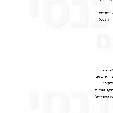
עד שתשיגו
הדעת ככל
ג בעיקר
שהוגשו בשם
נקים",
וסף, עשרות
ו העורך של