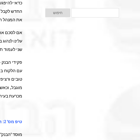
כדאי להיפגש
החדש לקבל מ
את המנהל הח
אם לסכם את
עלינו לנהוג 
שני לעמוד ת
פקידי הבנק 
עם הלקוח בפ
טובים ורציפ
מוגבל, וכאשר
מכרעת בעיתו
טיפ מס' 2: רגשות – לא בבנק
מוסד 'הבנק' 