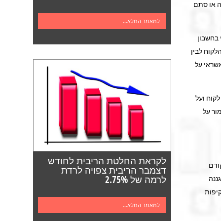
ה או סתם
למאמר המלא...
סגרת אשראי בחשבון
לקוח לבין
אשראי על
קוח ועל
ור על
לקראת החלטת הריבית לחודש
קודם
דצמבר הריבית צפויה לרדת
לרמה של 2.75%
ננה
קיפות
למאמר המלא...