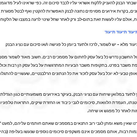
בחר הבנק להעניק ללקוח אשראי עליו לכבד סיכום זה. כפי שראינו לעיל מדוגמ
ים, בקרות אירועים מסוימים נתונה לבנק האפשרות להקטין ואף לבטל מסגרת 
, אולם עליו לעשות זאת בתום-לב ורק לאחר שחל שינוי לרעה במצבו של הלקוח.
עוד מלא – יש לשמור, לרכז ולתעד ביומן כל פגישה ו/או סיכום עם נציג הבנק
ל החשבון נדרש כל בעל עסק לחתום על מסמכים רבים. חשוב מאוד לשמור מסמ
פת משבר בפרט. בתקופות משבר הבעיות המתרגשות על בעל עסק הן רבות וכולל
ופן טבעי לא יוכל בעל עסק לזכור את כל הנתונים הרלבנטיים, שעשויים להתגלו
 לתעד במלואן שיחות עם נציגי הבנק, בעיקר באירועים משמעותיים כגון הגדלת
תו, העמדת הלוואות, סיכומים לגבי כיבוד או החזרת שיקים, התראות טלפוניות ו
ת לאחר כל מפגש או שיחה.
נו שאין משא ומתן לגבי רוב התנאים במסמכים שאתם חותמים עליהם, למעט "
מות רבות, אותם מסמכים אינם משקפים סיכומים נוספים שנעשו בעל-פה (בהי