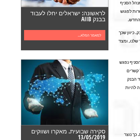
נהל הסניף
רות לפגוש
לראשונה: ישראלים יחלו לעבוד
בבנק AIIB
החדש.
. כיוון שכך
למאמר המלא...
שלנו, ומצד
הסניף נפגש
 קשרים
ד הבנק
ה להיות
סקירה שבועית. מאקרו ושווקים
 כך נוצר
13/05/2019