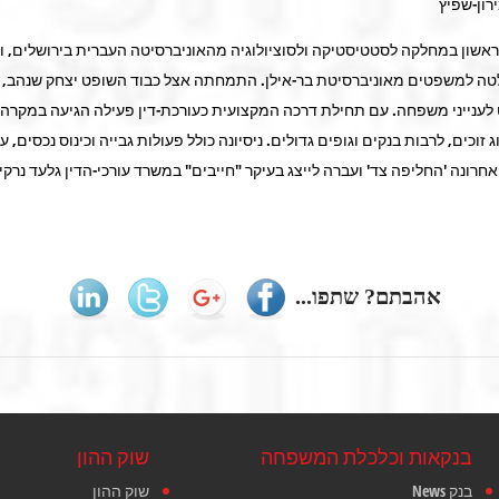
רון-שפיץ
ראשון במחלקה לסטטיסטיקה ולסוציולוגיה מהאוניברסיטה העברית בירושלים, ו
טה למשפטים מאוניברסיטת בר-אילן. התמחתה אצל כבוד השופט יצחק שנהב, ס
ענייני משפחה. עם תחילת דרכה המקצועית כעורכת-דין פעילה הגיעה במקרה
ג זוכים, לרבות בנקים וגופים גדולים. ניסיונה כולל פעולות גבייה וכינוס נכסים, ע
חרונה 'החליפה צד' ועברה לייצג בעיקר "חייבים" במשרד עורכי-הדין גלעד נרקי
אהבתם? שתפו...
בנקאות וכלכלת המשפחה
שוק ההון
בנק News
שוק ההון