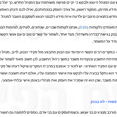
 עם המנהל היוצא ולבקש כי יקיים פגישה משותפת עם המנהל החדש. כך יוכל מ
ידע מהימן, ממקור ראשון, על צורכי העסק בנוכחותכם, ואילו לכם תינתן האפש
דש בתנאים מיטביים ולדעת איזה מידע רלבנטי הנוגע לעסקכם הועבר למנהל 
 מעמדנו כלקוחות
בנקים
, אנחנו לקוחות שבויים, שנתונים, לעתים, לגחמות הבנק
בבנק בגישת 'כבדהו וחשדהו': מצד אחד, לשמור על קשרים טובים עם אנשי הקשר 
מיד על המשמר.
– במקרים רבים הקשר היומיומי עם הבנק מתבצע מול פקידי הבנק. לרוב, מנהל 
תיחת החשבון ובנקודות משבר במשך ניהול החשבון. לכן חשוב מאוד לשמור על
ים עם הפקיד האחראי. יש לזכור כי אומנם במרבית המקרים שיקול דעתו של פקי
 הוא נתקל בבעיה עליו לבקש את אישור הממונה עליו, אולם דעתו חשובה ועשוי
ת משבר, שכן הוא זה שמכיר את העסק ואת מנהליו באופן אישי ובלתי-אמצעי.
מורכב מנציגים בני אנוש, וכשמתעסקים עם בני אדם, נוספים לתמונה גם רגשות.