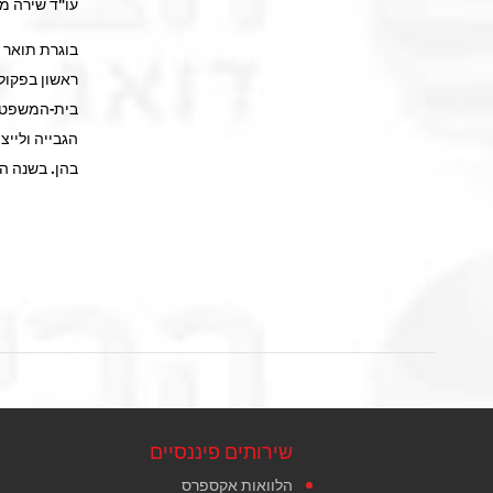
עו"ד שירה מי
בוגרת תואר 
ראשון בפקול
בית-המשפט ל
הגבייה ולייצו
בהן. בשנה הא
שירותים פיננסיים
הלוואות אקספרס