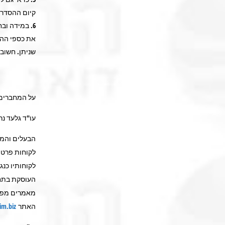
קיום ההסדרי
במידה ובח
את כספי ההח
שניתן. חשוב
על המחברים
עו"ד גלעד נר
הבעלים והמי
לקוחות פרטי
לקוחותיו כנ
העוסקת בתחו
מאמרים מפרי 
האתר
www.bankim.biz ומ