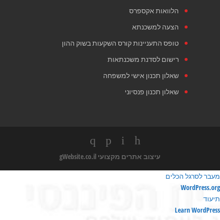
הלוואות אקספרס
הצעה למשכנתא
טופס התעניינות קורס השקעות בשוק ההון
רישום לסדנת משכנתאות
שאלון תכנון אישי למשפחה
שאלון תכנון פנסיוני
עיצוב אתרים מקצועי
gWebsite.co.il
מעבר לסרגל הכלים
ודות
WordPress.org
ורדפרס
תיעוד
Learn WordPress