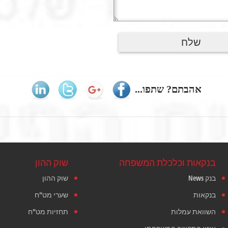
אהבתם? שתפו...
בנקאות וכלכלת המשפחה
שוק ההון
בנק News
שוק ההון
בנקאות
שערי מט"ח
השוואת עמלות
תחזיות מט"ח