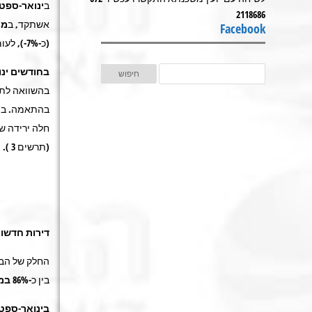
ב
ינואר-ספטמבר
2118686
אשתקד, ב
מח
Facebook
(כ-7%-), לעומת זאת, חלה עלייה של כ-8% ושל כ-6% במחוזות
בחודשים ינוא
בהתאמה. במהל
(תרשים 3 ).
דירות חדשו
החלק של הבנ
בין כ-86%
במח
בינואר-ספטמבר