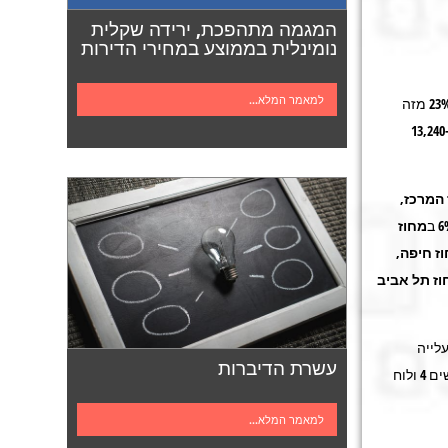
המגמה מתהפכת, ירידה שקלית
נומינלית בממוצע במחירי הדירות
למאמר המלא...
(כ-18,470 דירות) היה גבוה בכ-23% מזה
. מתוך הדירות החדשות שנותרו למכירה בסוף ספטמבר 2011, כ-13,240
המרכז
,
מחוז
ז חיפה,
וז
תל אביב
לייה
עשרת הדיברות
מתונה מחודש אוקטובר 2009 ברציפות, למעט ירידות קלות בחודשים יולי-אוקטובר 2010. (תרשים 4 ולוח
למאמר המלא...