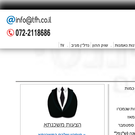
ות נאמנות
שוק ההון
נדל"ן מניב
TV
 כמות
2, יחידות, מתוכן כ-1,050 דירות חדשות שנמכרו
 מאז
הצעות משכנתא
לדירות חדשות בספטמבר היו קטנים ב-30% לעומת ספטמבר
ציין, חל ראש השנה (ש"נפל"
» חיסכון שלכם במשכנתא