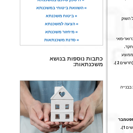
» השוואת ביטוחי במשכנתא
» ביטוח משכנתא
ות החדשות בשוק בלבד, אשר מהווים כ 20% מכלל השוק
» הצעה למשכנתא
» מיחזור משכנתא
(פברואר-מאי
» סדנת משכנתאות
שתקד.
לה ירידה של 3.8% בממוצע
כתבות נוספות בנושא
משכנתאות:
דירות בבנייה
ספטמבר
, בהתאמה (לוח 3 ותרשים 1).