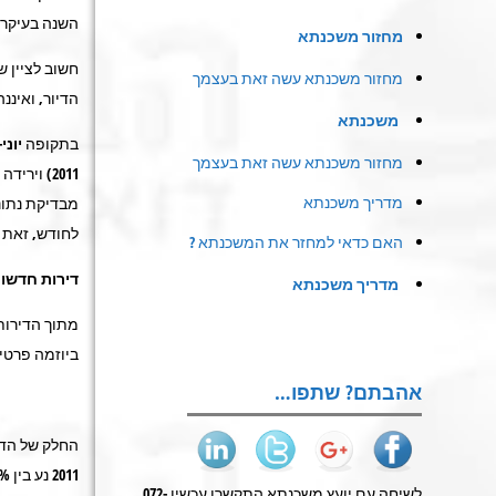
השנה בעיקר 
מחזור משכנתא
מחזור משכנתא עשה זאת בעצמך
הדיור, ואיננ
משכנתא
בתקופה
יוני
מחזור משכנתא עשה זאת בעצמך
מדריך משכנתא
מבדיקת נתונ
לחודש, זאת לאחר עלייה של כ-1.6% בממוצע
האם כדאי למחזר את המשכנתא ?
דירות חדשו
מדריך משכנתא
מתוך הדירות
ביוזמה פרטית, וכ-3,180 דירות בבנייה ביוזמה ציבורית (מעודכן ל-
אהבתם? שתפו…
החלק של הדי
2011
נע בין 14% ב
לשיחה עם יועץ משכנתא התקשרו עכשיו 072-