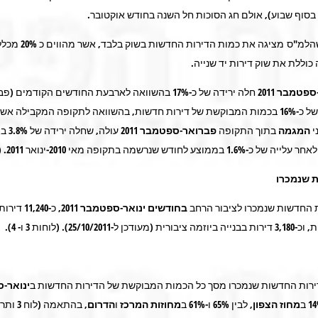
בסוף שבוע), אולם חג הסוכות חל השנה בחודש אוקטובר.
חשוב לציין שהלמ"ס מציגה את כמות הדיר
ה כוללת את שוק דירות יד שנייה.
-ספטמבר 2011
חלה ירידה של כ-17% בהשוואה לארבעת החודשים הקודמים 
2011) וירידה של כ-16% בכמות המבוקשת של דירות חדשות, בהשוואה לתקופה המקבילה א
י
המגמה
בתוך התקופה
פברואר-ספטמבר 2011
עולה, שח
 לחודש שנרשמה בתקופה מאי 2010-ינואר 2011. (תרשים 2 ).
ת שנמכרו
 החדשות שנמכרו לציבור הרחב
בחודשים ינואר-ספטמבר 2011
, כ-11,240 
25/10/2011). (לוחות 3 ו- 4).
רות החדשות שנמכרו מסך כל הכמות המבוקשת של הדירות החדשות ב
ינואר-
מחוז הצפון
, לבין 65% ו-61% ב
מחוזות המרכז
ו
הדרום