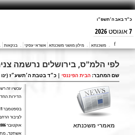
7 אוגוסט 2026
משכנתא
מילון מושגי משכנתא
אשראי עסקי
בנקאות
לפי הלמ"ס, בירושלים נרשמה צניחה של 52% ברכישת ד
שם המחבר:
| כ״ד בטבת ה׳תשע״ז (ינו 22, 2017) |
הבית הפיננסי
עכשיו זה רשמ
הדירות החדש
מאמרי משכנתא