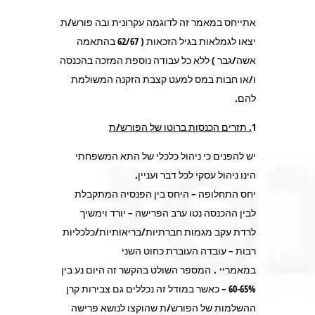
אתייחס במאמר זה לדוגמה עקרונית ובה פורש/ת
יצאו לגמלאות בגיל הזכאות ( 62/67 בהתאמה
אשה/גבר ) ללא כל עבודה נוספת המזכה בהכנסה
ו/או חבות במס למעט קצבת הזקנה המשולמת
להם.
1
. תזרים הכנסות ברוטו של הפורש/ת
יש להפנים כי ניהול כלכלי של התא המשפחתי
הינו ניהול עסקי לכל דבר ועניין
.
יחס התחלופה – היחס בין הפנסיה המתקבלת
לבין ההכנסה נטו ערב הפרישה – יורד וימשיך
לרדת עקב מגמות חברתיות/בריאותיות/כלכליות
רבות – עובדה העוברת כחוט השני
במאמריי
.
המספר השולט בהקשר זה היום נע בין
60-65% – כאשר במודל זה נכללים גם צבירות קרן
ההשלמות של הפורש/ת שהוקצו לנושא פרישה