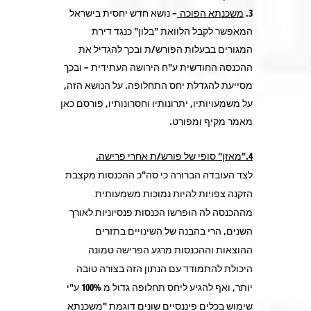
משכנתא הפוכה
– נושא חדש יחסית בישראל
המאפשר לקבל הלוואת "בלון" כנגד דירת
המגורים בבעלות הפורש/ת ובכך להגדיל את
ההכנסה החודשית ע"ח הירושה העתידית – ובכך
מסייעת להגדלת יחס התחלופה. על הנושא הזה,
על משמעויותיו, יתרונותיו וחסרונותיו, פורסם כאן
מאמר מקיף ומפורט.
4."מאזן" סופי של פורש/ת אחרי פרישה
.
לצד העובדה הברורה כי סה"כ ההכנסות מקצבת
הזקנה צפויות להיות נמוכות משמעותית
מההכנסה לה הופרשו הכנסות פנסיוניות לאורך
השנים, הרי בהבנה של השינויים בתזרים
ההוצאות וההכנסות מרגע הפרישה טמונה
היכולת להתמודד עם הנתון הזה בצורה טובה
יותר, ואף להגיע ליחס תחלופה גדול מ 100% ע"י
שימוש בכלים פיננסיים שונים דוגמת "משכנתא