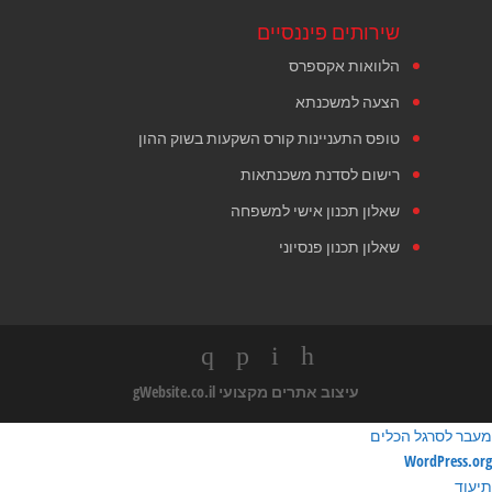
שירותים פיננסיים
הלוואות אקספרס
הצעה למשכנתא
טופס התעניינות קורס השקעות בשוק ההון
רישום לסדנת משכנתאות
שאלון תכנון אישי למשפחה
שאלון תכנון פנסיוני
עיצוב אתרים מקצועי
gWebsite.co.il
מעבר לסרגל הכלים
ודות
WordPress.org
ורדפרס
תיעוד