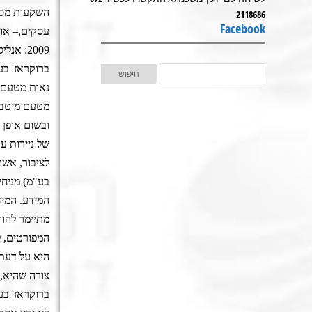
השקעות מספר 5411 השכלה
2118686
Facebook
עסקים,– אונ
2009: 
נאות מטעם מכ
מטעם מיטב ד
ובשום אופן 
של ניירות ע
לציבור, אשר
בע"מ) מניחי
המידע. המיד
מתיימר להוו
המפורטים, ל
היא על דעת 
צורה שהיא, 
ברוקראז' בע