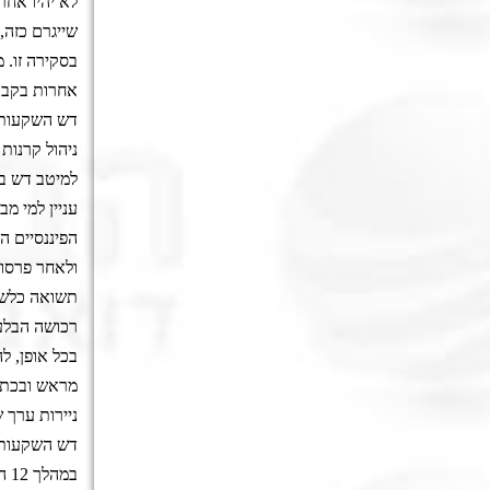
לא יהיו אחר
שייגרם כזה,
בסקירה זו. 
אחרות בקבוצ
דש השקעות ב
ניהול קרנות
למיטב דש בר
עניין למי מב
הפיננסיים ה
ולאחר פרסומ
תשואה כלשהי
רכושה הבלעד
בכל אופן, ל
מראש ובכתב.
ניירות ערך של התאגיד הנס
דש השקעות ב
במהלך 12 החודשים שקדמו למועד הפרסום של הסקירה דלעיל. 3