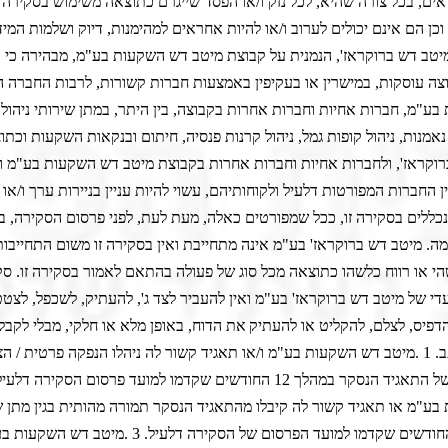
אים, בכל צורה שהיא, לכל נזק ו/או הפסד שייגרם כתוצאה משימוש בסקירה ז
 וכן הם אינם יכולים לערוב ו/או להיות אחראים למהימנות, דיוק ושלמות המ
מיטב דש ברוקראז', הנמנית על קבוצת מיטב דש השקעות בע"מ, מבהירה כי 
ה עוסקות, במישרין או בעקיפין באמצעות חברות קשורות, לרבות החברה 
ע"מ, חברות אחיות וחברות אחרות בקבוצה, בין היתר, במתן שירותי ניהול
 נאמנות, ניהול קופות גמל, ניהול קרנות פנסיה, חיתום ובנקאות השקעות וכת
וקראז', ולחברות אחיות וחברות אחרות בקבוצת מיטב דש השקעות בע"מ ו/
ין החברות המפורטות דלעיל ולקוחותיהם, עשוי להיות עניין בניירות ערך ו/או
נכללים בסקירה זו, ככל שמפורטים כאלה, מעת לעת, לפני פרסום הסקירה, ב
ה. מיטב דש ברוקראז' בע"מ אינה מתחייבת ואין בסקירה זו משום התחייבו
 או רווח כלשהו כתוצאה מכל סוג של פעולה בהתאם לאמור בסקירה זו. סקי
י של מיטב דש ברוקראז' בע"מ ואין להעביר לצד ג', להעתיק, לשכפל, לצט
הדפיס, לצלם, להקליט או להעתיק
את הדוח, באופן מלא או חלקי, מבלי לקבל
 1
.
מיטב דש השקעות בע"מ ו/או תאגיד קשור לה ניהלו הנפקה פרטית / ה
קר במהלך 12 החודשים שקדמו למועד פרסום הסקירה דלעיל. 2
ע"מ או תאגיד קשור לה קיבלו מהתאגיד הנסקר תמורה מהותית בגין מתן ש
.
מיטב דש השקעות בע