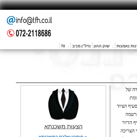
ות נאמנות
שוק ההון
נדל"ן מניב
TV
שלנו לירידה של
ומת
0.8% ועלייה המפתיעה בסעיף הציוד
 נרשמה
ף הדיור
הצעות משכנתא
 הצריכה
» חיסכון שלכם במשכנתא