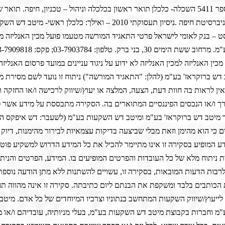
- כלכלן
תואר ראשון בכלכלה וניהול – טכניון, חיפה. תואר ש
יברסיטת חיפה
.
ניסיון תעסוקתי
– 2010
אנליסט – בנק לאומי לישראל פרטי התאגיד המורשה מטעמו פועל מכין האנליזה 
ין האנליזה למכין האנליזה לא ידוע על ניגוד עניינים במועד פרסום האנליזה. 
ש ברוקראז' בע"מ (להלן: "התאגיד המורשה") ניתוח זו נועד לשם מסירת מ
אין לראות בה חוות דעת, הצעה, המלצה או יעוץ/שיווק לרכישה ו/או החזקה ו
רך ו/או הנכסים הפיננסיים המתוארים בה. הסקירה מתבססת על מידע אשר 
 מיטב דש ברוקראז' בע"מ ומיטב דש השקעות בע"מ (לשעבר: דש איפקס הו
ם כי הוא מהימן וזאת מבלי שביצעה בדיקות עצמאיות לבירור מהימנות, דיוק
ע המופיע בסקירה זו אינו מתיימר להכיל את כל המידע הדרוש למשקיע פוטנצ
ת ניתוח מלא של כל העובדות והפרטים המופיעים בו. המידע, הפרטים והניתו
רבות הדעות המובאות, בסקירה זו, עשויים להשתנות ללא מתן הודעה נוספת.
הכותבים בלבד ומשקפת את הבנתם ליום כתיבתה. סקירה זו אינה מהווה תח
לייעוץ/שיווק השקעות המתחשב בנתוניו וצרכיו המיוחדים של כל אדם. מיטב
"מ וחברות בקבוצת מיטב דש השקעות בע"מ, בעלי מניותיה, עובדיהם ו/או 