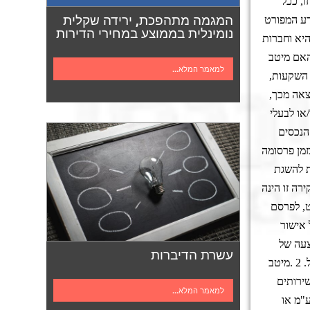
ו, ככל
המגמה מתהפכת, ירידה שקלית
ידע המפורט
נומינלית בממוצע במחירי הדירות
היא וחברות
האם מיטב
למאמר המלא...
 השקעות,
וצאה מכך,
או לבעלי
 הנכסים
זמן פרסומה
ת להשגת
רה זו הינה
ט, לפרסם
 אישור
צעה של
עשרת הדיברות
.
מיטב
ירותים
למאמר המלא...
"מ או