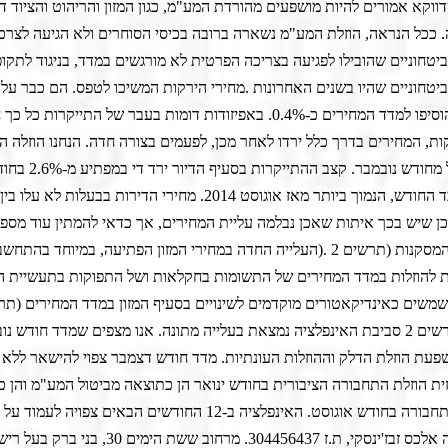
ווקא אמורים להיות מושפעים מהורדת המע"מ, כגון המזון והריהוט והציוד דו
. ככל הנראה, הוזלת המע"מ נשארה ברובה בכיסי הסוחרים ולא הגיעה לצרכן
יטחוניים שהובילו לפגיעה בצריכה הפרטית לא מורגשים במדד, בניגוד לתקו
יטחוניים שהיו בשנים האחרונות
.
בחודשיים והוסיפו למדד המחירים כ-0.4%. באפיזודות דומות בעבר של התייקרות כל 
ות, המחירים בדרך כלל ירדו לאחר מכן, לפעמים בצורה חדה. הנחנו הוזלה 
הירקות החל מחודש נובמבר. קצב
ל-2.0% בלבד החודש, הנמוך ביותר מאז אוגוסט 2014. מחירי הדירות בבעלות ל
כן שיש בכך איתות שאכן נבלמה עליית המחירים, אך כדאי להמתין עוד מספ
מסקנות (תרשים 2
).
העלייה החדה במחירי המזון הפתיעה, במיוחד בהתחשב
ת להוזלות במדד המחירים של התשומות בחקלאות ושל התפוקות בתעשיית ה
שים
2
סביבת האינפלציה נמצאת בעלייה מתונה. אנו מצפים שמדד חודש נוב
0. בהשפעת הוזלת הדלק וההוזלות העונתיות. מדד חודש דצמבר צפוי להישאר ללא ש
ית הוזלת התחבורה הציבורית בחודש ינואר הן כתוצאה מביטול המע"מ והן כ
מכין האנליזה אלכס זבז'ינסקי, ת.ז 304456437. מרחוב ששת הימי