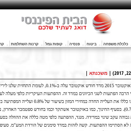
כלכלת משפחה
ביטוח
פנסיה
קופות גמל
קרנות השתלמות
קרנ
|
משכנתא
מדד חודש אוקטובר 2015 מדד חודש אוקטובר עלה ב-0.1%, לעומת התחזית 
היו די הרבה הפתעות לשני הכיוונים במדד זה. ההפתעות העיקריות כלפי מעלה לע
התחזית שלנו כללו את העלייה החדה במחירי המזון בשיעור של 
והריהוט (0.7%). בסעיף החינוך, כמו באוקטובר אשתקד וכמו בחודש ספטמבר האחרון,
 גבוהה עקב שינוי במדידה. מנגד, ההפתעה כלפי מטה כללה את ההוזלה בסעי
 לא הסתיימו ההפתעות. קשה לזהות במדד סימנים של הורדת המע"מ. סעיפי