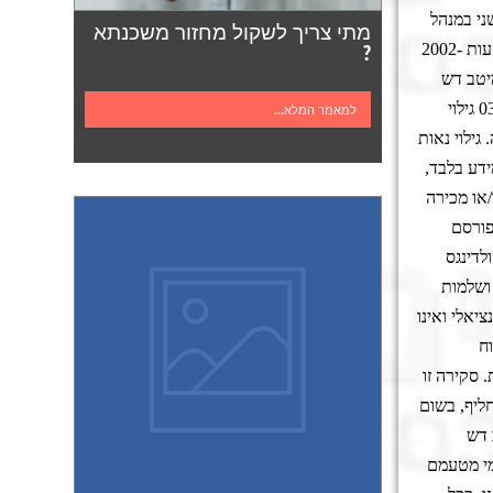
ני במנהל
מתי צריך לשקול מחזור משכנתא
?
ואילך: כלכלן ראשי- מיטב דש השקעות 2002-
מיטב דש
ברוקראז' בע"מ. מרחוב ששת הימים 30, בני ברק. טלפון: 03-7903784; פקס: 03-7909818 גילוי
למאמר המלא...
גילוי נאות
ידע בלבד,
/או מכירה
פורסם
לדינגס
 ושלמות
יאלי ואינו
ח
 סקירה זו
ליף, בשום
 דש
מי מטעמם