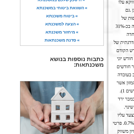
וקא עלו
» השוואת ביטוחי במשכנתא
.
גם
» ביטוח משכנתא
פות של
» הצעה למשכנתא
מחירי הירקות המשיכו לטפס. הם כבר עלה בכ-31%
» מיחזור משכנתא
כך חדה
» סדנת משכנתאות
הדרגתית של
 ההתייקרות בסעיף הדיור ירד די במפתיע מ-2.6% בחודש הקודם
כתבות נוספות בנושא
א עלו בין חודש יוני
משכנתאות:
ר חודשים
 בעובדה
מזון אשר
בדרך כלל משמשים כאינדיקאטורים מוקדמים לשינויים בסעיף המזון במדד המחירים (תרשים 1).
מבר ירד
ינוי.
צעד עליו
הודיע שר התחבורה בחודש אוגוסט. האינפלציה ב-12 החודשים הבאים צפויה לעמוד על 0.7%. פרטי
ם 30, בני ברק בעל רישיון משווק