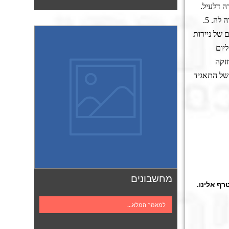
 דלעיל.
לה. 5
.
 של ניירות
ים שקדמו ליום
זקה
ם של ניירות ערך של התאגיד
מחשבונים
רף אלינו.
למאמר המלא...