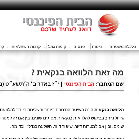
כלכלת משפחה
ביטוח
פנסיה
קופות גמל
קרנות השתלמות
קרנ
מה זאת הלוואה בנקאית ?
שם המחבר:
| י״ז באדר ב׳ ה׳תשע״ט (מרץ 24, 019
הבית הפיננסי
הלוואה בנקאית
הינה השיטה הנרחבת ביותר והשכיחה ביותר להלוואת 
גידול נרחב בביקוש להלוואות בנקאיות מסוגים שונים, בין אם זה למט
שונים, ובין אם למטרות דיור, שיפור דיור, השקעה בנדל"ן וכדומה.
אחד הגורמים העיקריים לעלייה בביקוש ובצריכה של הלוואות בנקאיות הי