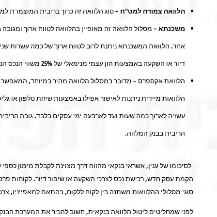
הלוואה צמודה למט"ח
–
סוג הלוואה זה כרוך בריבית המוצמדת למטב
משכנתא –
מסלול הלוואה זה מאופיין בהלוואה לטווח ארוך ומגובה ב
אחר. הלוואת המשכנתא ניתנת לרוב לטווח ארוך של כמה עשרות שני
דיור או השקעה באמצעות הון עצמי מנימאלי של 25% משווי הנכס הנרכש.
הלוואת אקספרס – מדובר במסלול הלוואה מהיר במיוחד, המאפשר ל
הלוואות מיידית ניתנות לאישור אפילו באמצעות שיחת טלפון או גל
עשויה לארוך כמה שעות ועד לארבעה ימי עסקים בלבד. גובה הריבית
הריבית בבנק המלווה.
לסיכומו של ענין, אשראי בנקאי מהווה דרך מצוינת לקבלת מימון כספי לצ
הקמת עסק חדש, רכישת נכס לצרכי השקעה או שיפור דיור. לקוחות פרטי
סוגי מסלולי ההלוואות משתנה בין לקוח ללקוח, בהתאם למאפייניו, צרכ
לפני שמחליטים ליטול הלוואה בנקאית, חשוב להכיר את המערכת הבנקא