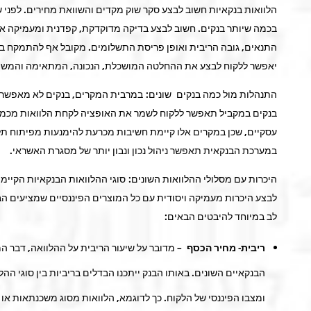
הלוואות בנקאיות חשוב לבצע סקר שוק מקדים והשוואת מחירים. לפני ש
בכמה שיותר בנקים. חשוב לבצע בדיקה מדוקדקת, קפדנית ומעמיקה אוד
התנאים, גובה הריבית ואופן פריסת התשלומים. מקובל אף להתמקח במ
יאפשר ללקוח לבצע את ההחלטה המושכלת, הנכונה, המתאימה והמשתל
התנהלות מול כמה בנקים שונים
:
במרבית המקרים, בנקים לא מאפשרי
בנקים במקביל תאפשר ללקוח לשמר את האופציה לקחת הלוואות מכמה מ
עסקיים, שכן במקרים אלו קיימת חשיבות מכרעת להימנעות מפיתוח תלו
במערכת הבנקאית תאפשר ניהול נכון ונבון יותר של מסגרת האשראי.
היכרות עם מסלולי ההלוואות השונים
:
סוגי ההלוואות הבנקאיות הקיימו
לבצע היכרות מעמיקה ויסודית עם כל המוצרים הפיננסיים שמציעים הב
לב במיוחד להיבטים הבאים:
ריבית- מחיר הכסף –
מדובר על שיעור הריבית על ההלוואה, דבר המש
הבנקאיים השונים. באותו הבנק ייתכנו הבדלים בריביות בין סוגי ה
ומצבו הפיננסי של הלקוח. כך לדוגמא, הלוואות מסוג משכנתאות או ה