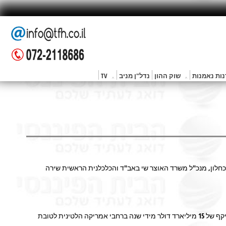
ות נאמנות
שוק ההון
נדל"ן מניב
TV
כחלון, מנכ"ל משרד האוצר שי באב"ד והכלכלנית הראשית שירה
הבנק הבין-אמריקני לפיתוח הינו מוסד פיננסי בינלאומי, ואחד המוסדות המשמעותיים והמשפיעים ביותר באמריקה הלטינית. הוא מממן פרויקטים בהיקף של 15 מיליארד דולר מידי שנה ברחבי אמריקה הלטינית לטובת