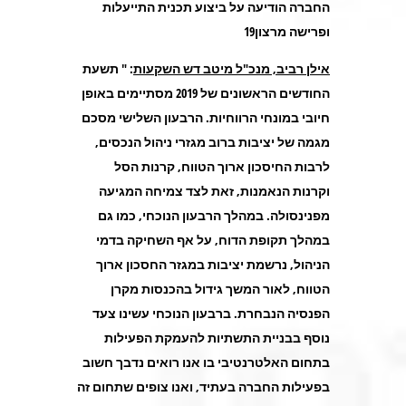
החברה הודיעה על ביצוע תכנית התייעלות
ופרישה מרצון19
אילן רביב, מנכ"ל מיטב דש השקעות
: " תשעת
החודשים הראשונים של 2019 מסתיימים באופן
חיובי במונחי הרווחיות. הרבעון השלישי מסכם
מגמה של יציבות ברוב מגזרי ניהול הנכסים,
לרבות החיסכון ארוך הטווח, קרנות הסל
וקרנות הנאמנות, זאת לצד צמיחה המגיעה
מפנינסולה. במהלך הרבעון הנוכחי, כמו גם
במהלך תקופת הדוח, על אף השחיקה בדמי
הניהול, נרשמת יציבות במגזר החסכון ארוך
הטווח, לאור המשך גידול בהכנסות מקרן
הפנסיה הנבחרת. ברבעון הנוכחי עשינו צעד
נוסף בבניית התשתיות להעמקת הפעילות
בתחום האלטרנטיבי בו אנו רואים נדבך חשוב
בפעילות החברה בעתיד, ואנו צופים שתחום זה