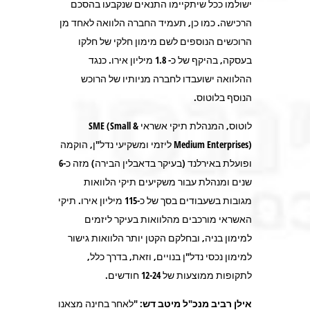
ישולמו ככל שיתקיימו התנאים שנקבעו בהסכם
הרכישה. כמו כן, תעמיד החברה הלוואה לאחד מן
הרוכשים הנוספים לשם מימון חלקי של חלקו
בעסקה, בהיקף של כ- 1.8 מיליון אירו. כנגד
ההלוואה ישועבדו לחברה מניותיו של הרוכש
הנוסף בלוטוס.
לוטוס, המנהלת תיקי אשראי SME (Small &
Medium Enterprises) ליזמי ומשקיעי נדל"ן, הוקמה
ופועלת באירלנד (בעיקר בדאבלין הבירה) מזה כ-6
שנים ומנהלת עבור משקיעים תיקי הלוואות
מגובות בשעבודים בסך של כ-115 מיליון אירו. תיקי
האשראי מורכבים מהלוואות בעיקר ליזמים
למימון בניה, ובחלקם הקטן יותר הלוואות גישור
למימון נכסי נדל"ן בנויים, וזאת, בדרך כלל,
לתקופות ממוצעות של 12-24 חודשים.
אילן רביב מנכ"ל מיטב דש
: "לאחר בחינה מצאנו