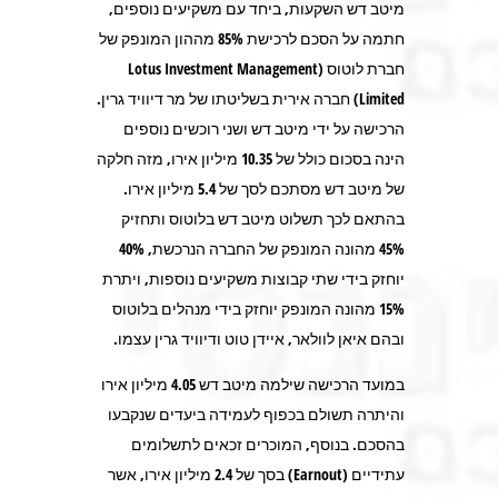
מיטב דש השקעות, ביחד עם משקיעים נוספים,
חתמה על הסכם לרכישת 85% מההון המונפק של
חברת לוטוס (Lotus Investment Management
Limited) חברה אירית בשליטתו של מר דיוויד גרין.
הרכישה על ידי מיטב דש ושני רוכשים נוספים
הינה בסכום כולל של 10.35 מיליון אירו, מזה חלקה
של מיטב דש מסתכם לסך של 5.4 מיליון אירו.
בהתאם לכך תשלוט מיטב דש בלוטוס ותחזיק
45% מהונה המונפק של החברה הנרכשת, 40%
יוחזק בידי שתי קבוצות משקיעים נוספות, ויתרת
15% מהונה המונפק יוחזק בידי מנהלים בלוטוס
ובהם איאן לוולאר, איידן טוט ודיוויד גרין עצמו.
במועד הרכישה שילמה מיטב דש 4.05 מיליון אירו
והיתרה תשולם בכפוף לעמידה ביעדים שנקבעו
בהסכם. בנוסף, המוכרים זכאים לתשלומים
עתידיים (Earnout) בסך של 2.4 מיליון אירו, אשר