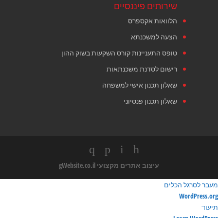
שירותים פיננסיים
הלוואות אקספרס
הצעה למשכנתא
טופס התעניינות קורס השקעות בשוק ההון
רישום לסדנת משכנתאות
שאלון תכנון אישי למשפחה
שאלון תכנון פנסיוני
עיצוב אתרים מקצועי
gWebsite.co.il
מעבר לסרגל הכלים
ודות
WordPress.org
ורדפרס
תיעוד