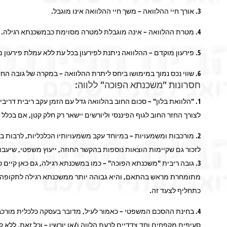
3. אורך חיי ההלוואה – משך חיי ההלוואה אינו מוגבל.
4. מטרת ההלוואה – אינה מוגבלת למטרה מסוימת כבמשכנתא רגילה.
5. פירעון מוקדם – ההלוואה ניתנת לפירעון בכל עת ללא עמלת פירעון מוקדם.
6. שווי נכס נמוך במימושו ביחס ליתרת ההלוואה – במקרה של גובה החזר הלוואה הגבוה מערך הנכס בפועל בעת מימושו – לא יידרש ההפרש מבעל הנכס/יורשיו.
חסרונות "משכנתא הפוכה" ללווה:
1. "הלוואת בלון" – סכום החוב בהלוואה גדל עם הזמן עקב ריבית דר
לצורך החזר החוב לגוף הפיננסי וליורשים יישאר רק חלק קטן, אם בכלל 
2. מורכבות ומשמעויות – במיוחד עקב משמעויותיו הכלכליות, לרבות
לזכור גם שקיימות הוצאות נוספות בהקשר החוזה, ייעוץ משפטי, שיעב
3. גובה ריבית "משכנתא הפוכה" – כמו במשכנתא רגילה, גם כאן קיים 
כתחליף לצעד זה.
4. בחינת ההסכם המשפטי – כאמור לעיל, מדובר בעסקה כלכלית מורכב
סעיפים מקפחים וחד צדדיים לרעת הלווה ו/או יורשיו – וכל זאת, ללא