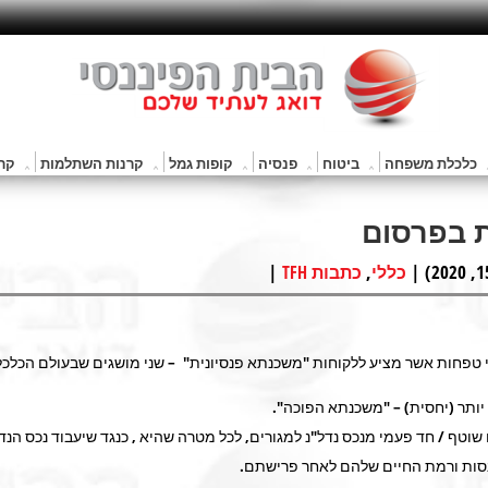
כלכלת משפחה
ביטוח
פנסיה
קופות גמל
קרנות השתלמות
קרנ
ת בפרסום
|
,
כללי
כתבות TFH
 טפחות אשר מציע ללקוחות "משכנתא פנסיונית" – שני מושגים שבעולם הכלכלי 
יותר (יחסית) – "משכנתא הפוכה"
.
 שוטף / חד פעמי מנכס נדל"נ למגורים, לכל מטרה שהיא , כנגד שיעבוד נכס הנד