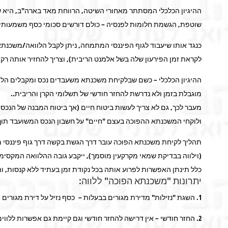
ההיגיון הכלכלי המסתתר מאחורי השיטה, הרווחת מאד בארה"ב, היא ש
שוטפת, הגשמת חלומות לפנסיה – כולם דורשים סכומי כסף משמעותיי
כנגד אותו שיעבוד לגוף הפיננסי המתמחה, ניתן לקבל הלוואה/משכנתא 
לקראת זמן הפירעון שלה בשל אלמנט הריבית), וצריך להחזיר אותה רק
ההיגיון הכלכלי – כשם שבלקיחת משכנתא משעבדים נכס ומקבלים הלו
מוגבלת בזמן ולא נדרשת להחזר חודשי של תשלומי הקרן והריבית..
מעבר לכך, גם לא צריך לעשות ביטוח חיים (אך ביטוח המבנה של הנכס
ולוקחי המשכנתא ההפוכה בעצם "חיים" על חשבון הנכס המשועבד תוך 
תהליך לקיחת משכנתא הפוכה עובר דרך הגשת בקשה דרך גוף פיננסי מת
כלל תינתן האפשרות לפרוע אותה בכל נקודת זמן בעתיד ללא קנסות, וה
יתרונות "משכנתא הפוכה" ללווה:
1. השגת "נזילות" מדירת מגורים בבעלות – כסף נזיל על דירת מגורים אשר נשארת בבעלות הלווה בשיעור מקסימלי של 20-50% משוויה.
2. החזר חודשי – אין דרישה להחזר חודשי וגם קיימת גם אפשרות ללווים לשלם את הריבית במהלך חיי ההלוואה ובכך להקטין את סכום החזר ההלוואה ביום פירעונה.