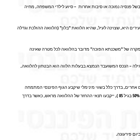
של פנסיה נמוכה או סיבות אחרות – סיוע לילדי המשפחה, מחיה
ים היא, שצוינה לעיל, שהיא הלוואת "בלון" (הלוואה ההולכת וגדלה
במקרה של "משכנתא הפוכה" מדובר בהלוואה לכל מטרה שאינה
גילה – הנכס המשועבד הנמצא בבעלות הלווה הוא הבטחון להלוואה,
 אחרים, בדרך כלל בשווי מינימלי שיקבע הגוף הפיננסי המתמחה
(וילווה בבדיקת שמאי מקרקעין מוסמך), ייקבע גובה ההלוואה המקסימלית בהתאם לגיל הלווה (כ 20% מערך הנכס לפי קביעת השמאי בגיל 65 – ועד לכ 50% בגיל 85 ), ייקבעו תנאי ההחזר של ההלוואה מראש, כאשר בדרך