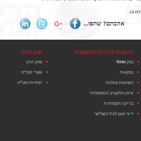
נו בו.
אהבתם? שתפו...
בנקאות וכלכלת המשפחה
שוק ההון
בנק News
שוק ההון
בנקאות
שערי מט"ח
השוואת עמלות
תחזיות מט"ח
איזון התקציב המשפחתי
בדיקה תקופתית
דיור מוגן לגיל השלישי