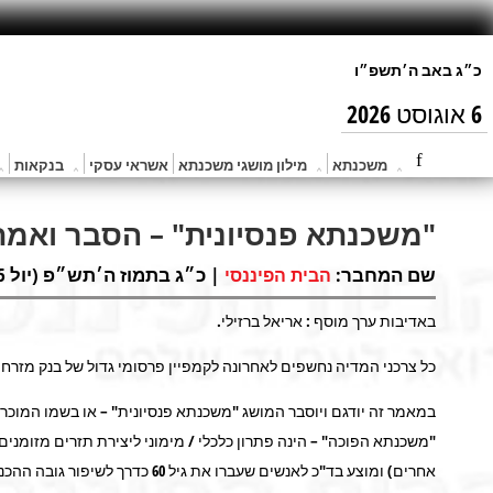
6 אוגוסט 2026
משכנתא
מילון מושגי משכנתא
אשראי עסקי
בנקאות
"משכנתא פנסיונית" – הסבר ואמ
שם המחבר:
| כ״ג בתמוז ה׳תש״פ (יול 15, 2020) |
הבית הפיננסי
באדיבות ערך מוסף : אריאל ברזילי.
כל צרכני המדיה נחשפים לאחרונה לקמפיין פרסומי גדול של בנק מזרחי
במאמר זה יודגם ויוסבר המושג "משכנתא פנסיונית" – או בשמו המוכר 
"משכנתא הפוכה" – הינה פתרון כלכלי / מימוני ליצירת תזרים מזומנים
אחרים) ומוצע בד"כ לאנשים שעברו את גיל 60 כדרך לשיפור גובה ההכנסות ורמת החיים שלהם לאחר פרישתם.