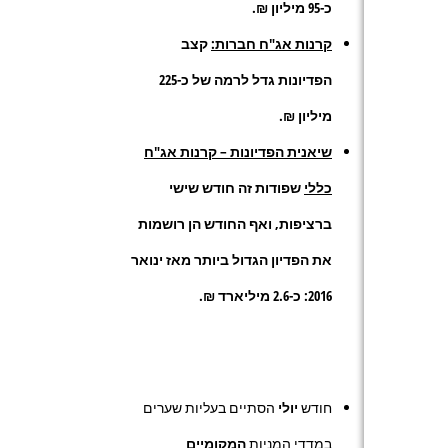
כ-95 מיליון ₪.
קרנות אג"ח חברות:
קצב
הפדיונות גדל לרמה של כ-225
מיליון ₪.
שיאנית הפדיונות – קרנות אג"ח
כללי
שפודות זה חודש שישי
ברציפות, ואף החודש הן רושמות
את הפדיון הגדול ביותר מאז ינואר
2016: כ-2.6 מיליארד ₪.
חודש
יולי
הסתיים בעליות שערים
במדדי המניות
המקומיים