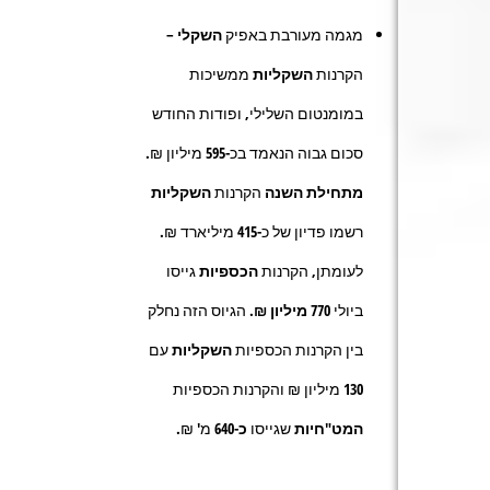
מגמה מעורבת באפיק
השקלי
–
הקרנות
השקליות
ממשיכות
במומנטום השלילי, ופודות החודש
סכום גבוה הנאמד בכ
-595
מיליון ₪.
מתחילת השנה
הקרנות
השקליות
רשמו פדיון של כ-
415
מיליארד ₪.
לעומתן, הקרנות
הכספיות
גייסו
ביולי
770 מיליון ₪.
הגיוס הזה נחלק
בין הקרנות הכספיות
השקליות
עם
130
מיליון ₪ והקרנות הכספיות
המט"חיות
שגייסו
כ-640
מ' ₪.