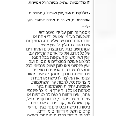
[1] כולל מניות ישראל, מניות חו"ל וגמישות.
2 כולל קרנות אגד (חוץ וישראלי), ממונפות
ואסטרטגיות, מעורבות מט"ח ולתושבי חוץ
בלבד.
מסמך זה הוכן על-ידי מיטב דש
השקעות בע"מ ו/או על-ידי אחת או
יותר מהחברות שבשליטתה. מסמך זה
אינו מהווה תחליף לייעוץ אישי
המתחשב בנתונים ובצרכים המיוחדים
של כל אדם, ועל כל אדם להתייעץ עם
יועץ ו/או משווק השקעות בכל הנוגע
לביצוע פעולה במוצרים פיננסיים ועם
יועץ פנסיוני ו/או סוכן שיווק פנסיוני בכל
הנוגע להצטרפות או עזיבת מוצרים
פנסיוניים. כמו כן, מסמך זה אינו מהווה
הצעה או המלצה לרכישת או מכירת
מוצר פיננסי, לרבות קרן השתלמות,
אופציות, יחידות השתתפות בקרן
נאמנות או כל נייר ערך או מוצר פיננסי
אחר, ואינו מהווה הצעה להצטרפות או
עזיבת מוצר פנסיוני, לרבות קופת גמל,
קרן השתלמות, קרן פנסיה או תכנית
ביטוח. רכישת נכס פיננסי בגינו נדרש
פרסום תשקיף ודיווחים מיידיים,
לרבות יחידות בקרנות נאמנות, תעשה