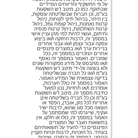
על פי התשקיף והדיווחים המיידיים
שבתוקף. כמו כן, מיטב דש השקעות
בע"מ, וכן חברות שבשליטתה עוסקות,
בין היתר, בניהול תיקי לקוחות, ניהול
קרנות נאמנות, ניהול קופות גמל, ניהול
קרנות השתלמות, ניהול קרנות פנסיה
וחיתום, ועשוי להיות למי מהן עניין אישי
במסמך זה, לרבות החזקה ו/או ביצוע
עסקה עבור עצמן ו/או עבור אחרים
בניירות ערך ו/או במוצרים פיננסיים
אחרים הנזכרים במסמך זה, ככל
שנזכרים. האמור במסמך זה נאסף
ו/או מתבסס על מידע ממקורות שונים
ולא בוצעה על-ידי מיטב דש השקעות
בע"מ ו/או כל חברה שבשליטתה
בדיקה עצמאית של המידע האמור.
האמור במסמך זה כולל הערכות,
אומדנים ו/או תחזיות, נכון למועד
כתיבת מסמך זה. מיטב דש השקעות
בע"מ וכן כל חברה בשליטתה אינן
אחריות לכל נזק, אובדן, הפסד או
הוצאה מכל סוג שהוא, לרבות ישיר
ועקיף, שייגרמו למי שמסתמך על
האמור במסמך זה, כולו או חלקו. אין
בתשואות העבר של המוצרים
הפיננסיים כדי להעיד על תשואותיהם
בעתיד. כל הזכויות, לרבות זכויות הקניין
הרוחני, במסמך זה ובתוכנו, שייכות