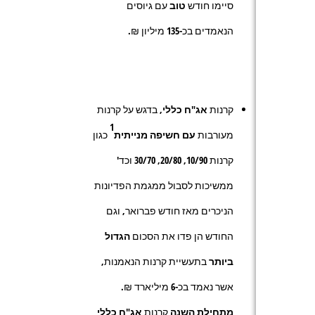
סיימו חודש
טוב
עם גיוסים
הנאמדים בכ-
135
מיליון ₪.
קרנות
אג"ח כללי
, בדגש על קרנות
1
מעורבות
עם חשיפה מנייתית
כגון
קרנות
10/90
,
20/80
,
30/70
וכד'
ממשיכות לסבול ממגמת הפדיונות
הניכרים מאז חודש פברואר, וגם
החודש הן פדו את הסכום
הגדול
ביותר
בתעשיית קרנות הנאמנות,
אשר נאמד בכ-
6
מיליארד ₪.
מתחילת השנה
קרנות
אג"ח כללי