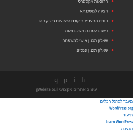
הלוואות אקספרס
הצעה למשכנתא
טופס התעניינות קורס השקעות בשוק ההון
רישום לסדנת משכנתאות
שאלון תכנון אישי למשפחה
שאלון תכנון פנסיוני
עיצוב אתרים מקצועי
gWebsite.co.il
מעבר לסרגל הכלים
ודות
WordPress.org
ורדפרס
תיעוד
Learn WordPress
תמיכה