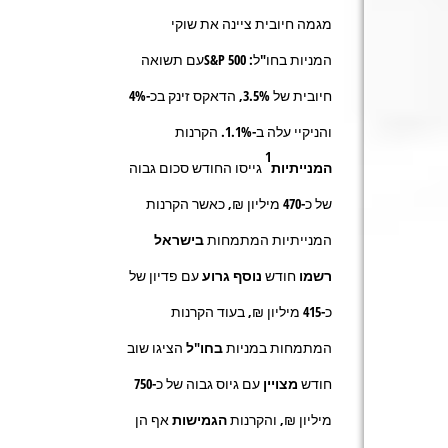
מגמה חיובית ציינה את שוקי
המניות בחו"ל: S&P 500עם תשואה
חיובית של 3.5%, הדאקס זינק בכ-4%
והניקיי עלה ב-1.1%. הקרנות
1
המנייתיות
גייסו החודש סכום גבוה
של כ-
470
מיליון ₪, כאשר הקרנות
המנייתיות המתמחות
בישראל
רשמו
חודש
נוסף גרוע
עם פדיון של
כ-
415
מיליון ₪, בעוד הקרנות
המתמחות במניות
בחו"ל
הציגו שוב
חודש
מצויין
עם גיוס גבוה של כ-
750
מיליון ₪, והקרנות
הגמישות
אף הן