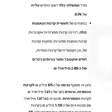
מדד
ממשלתי כללי
רשם החודש
עלייה
של
%
0.5
.
במונחים של
תעשיית קרנות הנאמנות
כולה,
דהיינו: קרנות מסורתיות אקטיביות,
קרנות נאמנות פסיביות: מחקות וקרנות
סל, וכן הקטגוריה של קרנות כספיות,
חודש אוקטובר נסגר בגיוסים ניכרים
של כ-2.485 מיליארד ₪.
נתון זה משקף
כניסה
של כ-
875
מיליון ₪
לקרנות
הכספיות,
וגיוסים
בסך של כ-
1.61
מיליארד ₪
לקרנות
המסורתיות.
סכום זה (של 1.61 מיליארד
₪) מבטא גיוס של כ-
1.135
מיליון ₪ בקרנות
האקטיביות-המנוהלות וגיוס בסכום של כ-
475