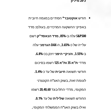
כ-20 מיליון
חודש
אוקטובר*
הסתיים במגמה חיובית
באפיקי ההשקעה המרכזיים. בעולם: מדד
S&P500
עלה ב-
05%
,
מדד הנאסד"ק
רשם
עלייה של כ-
3.65%,
ה-
DAX
הגרמני
עלה
ב-
3.55%
, ו
הניקיי היפני
זינק בכ-
6.8%
.
מדדי
ת"א 35
ות"א 125
רשמו בסיכום
חודשי תשואה
חיובית
של עד כ-
5.4%.
לעומת זאת, בשוק האג"ח הקונצרני
המקומי, מדדי התל-בונד
20,40,60
רשמו
החודש תשואה
שלילית
של עד
0.1%.
ואילו בשוק האג"ח הממשלתי המקומי,