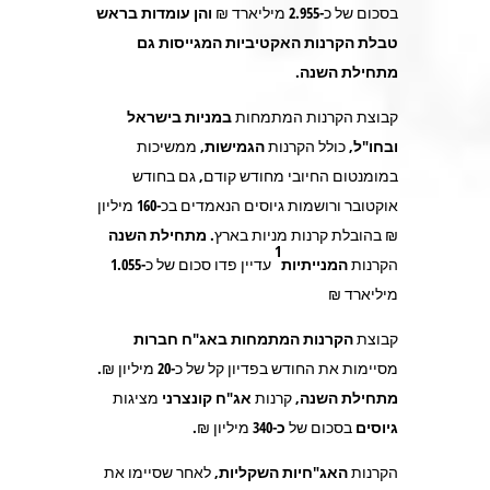
בסכום של כ-
2.955
מיליארד ₪
והן עומדות בראש
טבלת הקרנות האקטיביות המגייסות גם
מתחילת השנה.
קבוצת הקרנות המתמחות
במניות בישראל
ובחו"ל,
כולל הקרנות
הגמישות
, ממשיכות
במומנטום החיובי מחודש קודם, גם בחודש
אוקטובר ורושמות גיוסים הנאמדים בכ-
160
מיליון
₪ בהובלת קרנות מניות בארץ.
מתחילת השנה
1
הקרנות
המנייתיות
עדיין פדו סכום של כ-
1.055
מיליארד ₪
קבוצת
הקרנות המתמחות באג"ח חברות
מסיימות את החודש בפדיון קל של כ-
20
מיליון ₪.
מתחילת השנה,
קרנות
אג"ח קונצרני
מציגות
גיוסים
בסכום של
כ-340
מיליון ₪.
הקרנות
האג"חיות השקליות
, לאחר שסיימו את