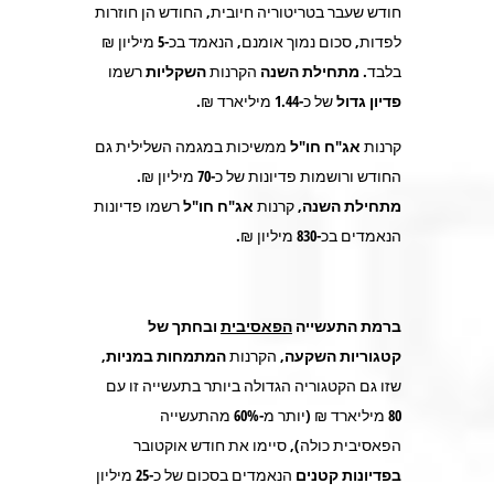
חודש שעבר בטריטוריה חיובית, החודש הן חוזרות
לפדות, סכום נמוך אומנם, הנאמד בכ-
5
מיליון ₪
בלבד.
מתחילת השנה
הקרנות
השקליות
רשמו
פדיון גדול
של כ-
1.44
מיליארד ₪.
קרנות
אג"ח חו"ל
ממשיכות במגמה השלילית גם
החודש ורושמות פדיונות של כ-
70
מיליון ₪.
מתחילת השנה,
קרנות
אג"ח חו"ל
רשמו פדיונות
הנאמדים בכ-
830
מיליון ₪.
ברמת התעשייה
הפאסיבית
ובחתך של
קטגוריות השקעה,
הקרנות
המתמחות במניות
,
שזו גם הקטגוריה הגדולה ביותר בתעשייה זו עם
80
מיליארד ₪ (יותר מ-60% מהתעשייה
הפאסיבית כולה), סיימו את חודש אוקטובר
בפדיונות קטנים
הנאמדים בסכום של כ-
25
מיליון