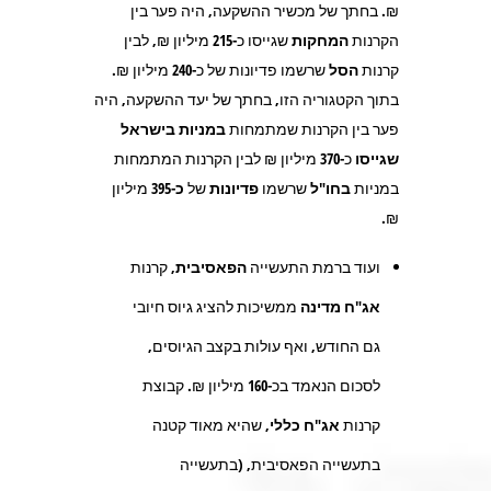
₪. בחתך של מכשיר ההשקעה, היה פער בין
הקרנות
המחקות
שגייסו כ-
215
מיליון ₪, לבין
קרנות
הסל
שרשמו פדיונות של כ-
240
מיליון ₪
.
בתוך הקטגוריה הזו, בחתך של יעד ההשקעה, היה
פער בין הקרנות שמתמחות
במניות
בישראל
שגייסו
כ-
370
מיליון ₪ לבין הקרנות המתמחות
במניות
בחו"ל
שרשמו
פדיונות
של
כ-395
מיליון
₪.
ועוד ברמת התעשייה
הפאסיבית,
קרנות
אג"ח מדינה
ממשיכות להציג גיוס חיובי
גם החודש, ואף עולות בקצב הגיוסים,
לסכום הנאמד בכ-
160
מיליון ₪. קבוצת
קרנות
אג"ח כללי
, שהיא מאוד קטנה
בתעשייה הפאסיבית, (בתעשייה