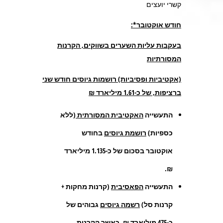
קשרי יועצים
חודש אוקטובר*:
בעקבות עליות השערים בשווקים, הקרנות
המסורתיות
(אקטיביות ופסיביות) רושמות גיוסים חודש שני
ברציפות, של כ-1.61 מיליארד ₪
התעשייה
האקטיבית המסורתית
(ללא
כספיות)
רושמת גיוסים
בחודש
אוקטובר בסכום של כ-1.135 מיליארד
₪.
התעשייה
הפאסיבית
(קרנות מחקות +
קרנות סל)
רשמה גיוסים
גבוהים של
כ-475 מיליארד ₪, כאשר הקרנות