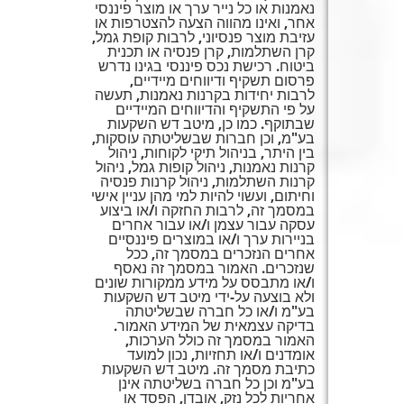
נאמנות או כל נייר ערך או מוצר פיננסי
אחר, ואינו מהווה הצעה להצטרפות או
עזיבת מוצר פנסיוני, לרבות קופת גמל,
קרן השתלמות, קרן פנסיה או תכנית
ביטוח. רכישת נכס פיננסי בגינו נדרש
פרסום תשקיף ודיווחים מיידיים,
לרבות יחידות בקרנות נאמנות, תעשה
על פי התשקיף והדיווחים המיידיים
שבתוקף. כמו כן, מיטב דש השקעות
בע"מ, וכן חברות שבשליטתה עוסקות,
בין היתר, בניהול תיקי לקוחות, ניהול
קרנות נאמנות, ניהול קופות גמל, ניהול
קרנות השתלמות, ניהול קרנות פנסיה
וחיתום, ועשוי להיות למי מהן עניין אישי
במסמך זה, לרבות החזקה ו/או ביצוע
עסקה עבור עצמן ו/או עבור אחרים
בניירות ערך ו/או במוצרים פיננסיים
אחרים הנזכרים במסמך זה, ככל
שנזכרים. האמור במסמך זה נאסף
ו/או מתבסס על מידע ממקורות שונים
ולא בוצעה על-ידי מיטב דש השקעות
בע"מ ו/או כל חברה שבשליטתה
בדיקה עצמאית של המידע האמור.
האמור במסמך זה כולל הערכות,
אומדנים ו/או תחזיות, נכון למועד
כתיבת מסמך זה. מיטב דש השקעות
בע"מ וכן כל חברה בשליטתה אינן
אחריות לכל נזק, אובדן, הפסד או