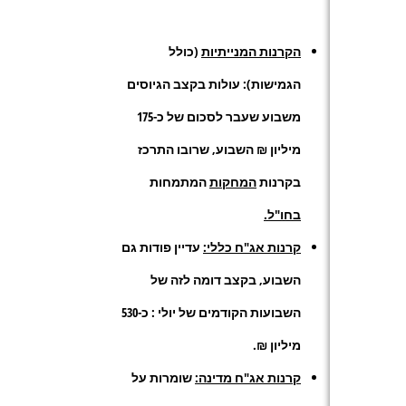
הקרנות המנייתיות
(כולל
הגמישות): עולות בקצב הגיוסים
משבוע שעבר לסכום של כ-175
מיליון ₪ השבוע, שרובו התרכז
בקרנות
המחקות
המתמחות
בחו"ל.
קרנות אג"ח כללי:
עדיין פודות
גם
השבוע, בקצב דומה לזה של
השבועות הקודמים של יולי : כ-530
מיליון ₪
.
קרנות אג"ח מדינה:
שומרות על