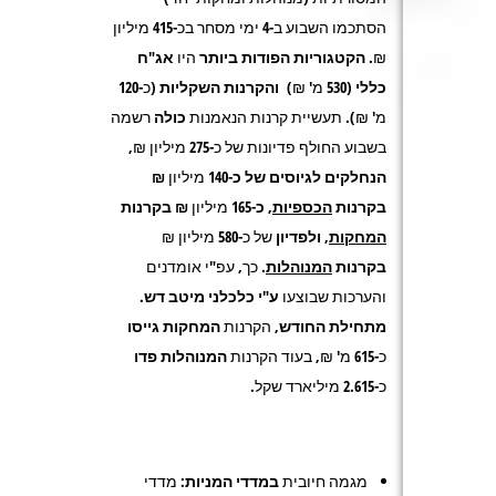
הסתכמו השבוע ב-4 ימי מסחר בכ-
415
מיליון
₪.
הקטגוריות הפודות ביותר
היו
אג"ח
כללי
(530 מ' ₪)
והקרנות השקליות
(כ-120
מ' ₪). תעשיית קרנות הנאמנות
כולה
רשמה
בשבוע החולף פדיונות של כ-
275
מיליון ₪,
הנחלקים לגיוסים של כ-140
מיליון
₪
בקרנות
הכספיות
, כ-165
מיליון
₪ בקרנות
המחקות
,
ולפדיון
של כ-
580
מיליון ₪
בקרנות
המנוהלות
. כך, עפ"י אומדנים
והערכות שבוצעו
ע"י כלכלני מיטב דש
.
מתחילת החודש
, הקרנות
המחקות
גייסו
כ-
615
מ' ₪, בעוד הקרנות
המנוהלות פדו
כ-
2.615
מיליארד שקל.
מגמה חיובית
במדדי המניות:
מדדי