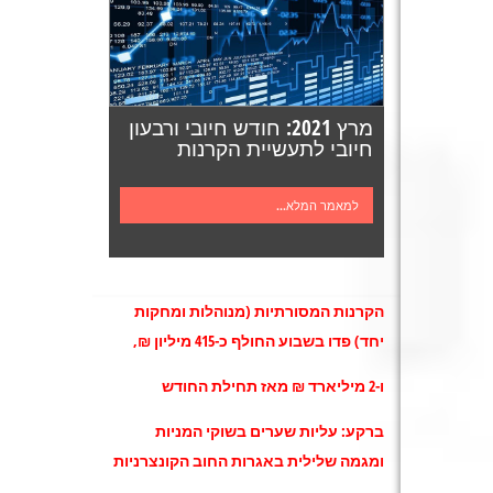
מרץ 2021: חודש חיובי ורבעון
חיובי לתעשיית הקרנות
למאמר המלא...
הקרנות המסורתיות (מנוהלות ומחקות
יחד) פדו בשבוע החולף כ-415 מיליון ₪,
ו-2 מיליארד ₪ מאז תחילת החודש
ברקע: עליות שערים בשוקי המניות
ומגמה שלילית באגרות החוב
הקונצרניות