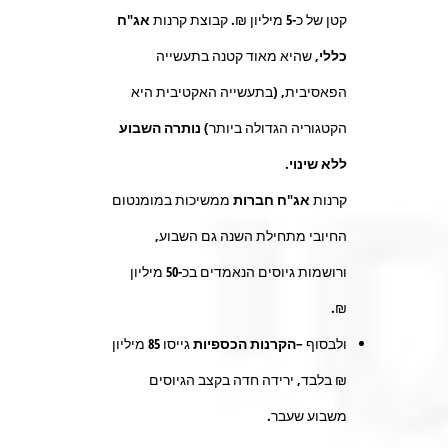
קטן של כ-
5
מיליון ₪. קבוצת קרנות
אג"ח
כללי
, שהיא מאוד קטנה בתעשייה
הפאסיבית, (בתעשייה האקטיבית היא
הקטגוריה הגדולה ביותר)
נותרה השבוע
ללא שינוי
.
קרנות
אג"ח חברות
ממשיכות במומנטום
החיובי מתחילת השנה גם השבוע,
ורושמות גיוסים הנאמדים בכ-
50
מיליון
₪.
ולבסוף –
הקרנות הכספיות
גייסו
85
מיליון
₪ בלבד, ירידה חדה בקצב הגיוסים
משבוע שעבר.