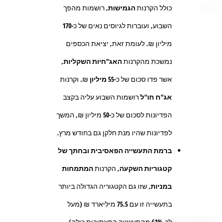
כולל הקרנות
הגמישות
, רושמות מהפך
השבוע, ועוברות לגיוסים נאים של כ-
170
מיליון ₪. לעומת זאת, יציאת הכספים
נמשכת מהקרנות
האג"חיות השקליות,
אשר פדו סכום של כ-
55 מיליון
₪. וקרנות
אג"ח חו"ל
רושמות השבוע עליה בקצב
הפדיונות לסכום של כ-
50
מיליון ₪, המשך
לפדיונות שהיו מנת חלקן גם בחודש מרץ.
ברמת התעשייה הפאסיבית ובחתך של
קטגוריות השקעה,
הקרנות
המתמחות
במניות
, שזו גם הקטגוריה הגדולה ביותר
בתעשייה זו עם 75.5 מיליארד ₪ (מעל
לכ-61% מהתעשייה הפאסיבית כולה),