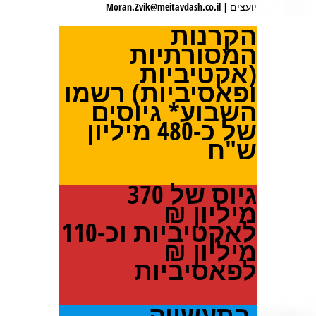
יועצים | Moran.Zvik@meitavdash.co.il
הקרנות
המסורתיות
(אקטיביות
ופאסיביות) רשמו
השבוע* גיוסים
של כ-480 מיליון
ש"ח
גיוס של 370
מיליון ₪
לאקטיביות וכ-110
מיליון ₪
לפאסיביות
בתעשייה