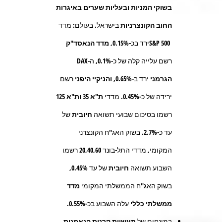
בשוקי
המניות
ובעליות שערים באיגרות
החוב הקונצרניות
בישראל. בעולם: מדד
S&P 500
ירד בכ-
0.15%, מדד הנאסד"ק
רשם עלייה קלה של כ-
0.1%,
ה-
DAX
הגרמני
ירד ב-
0.65%, והניקיי היפני
רשם
ירידה של כ-
0.45%.
מדדי
ת"א 35
ות"א 125
רשמו בסיכום שבועי תשואה
חיובית
של
עד כ-
2.7%.
בשוק האג"ח הקונצרני
המקומי, מדדי התל-בונד
20,40,60
רשמו
השבוע תשואה
חיובית
של עד
0.45%,
בשוק האג"ח הממשלתי המקומי
מדד
ממשלתי כללי
עלה השבוע בכ
-0.55%
.
במונחים של
תעשיית קרנות הנאמנות