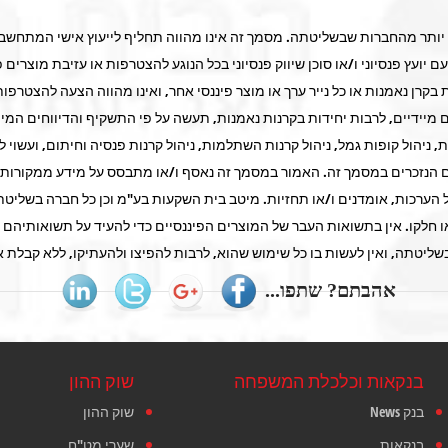
ו יותר מהחברות שבשליטתה. מסמך זה אינו מהווה תחליף לייעוץ אישי המתחשב 
ם יועץ פנסיוני ו/או סוכן שיווק פנסיוני בכל הנוגע להצטרפות או עזיבת מוצרים
קרן נאמנות או כל נייר ערך או מוצר פיננסי אחר, ואינו מהווה הצעה להצטרפות
ים מיידיים, לרבות יחידות בקרנות נאמנות, תעשה על פי התשקיף והדיווחים המי
, ניהול קופות גמל, ניהול קרנות השתלמות, ניהול קרנות פנסיה וחיתום, ועשוי 
רים הנזכרים במסמך זה. האמור במסמך זה נאסף ו/או מתבסס על מידע ממקורות ש
כות, אומדנים ו/או תחזיות. מיטב בית השקעות בע"מ וכן כל חברה בשליטתה א
חלקו. אין בתשואות העבר של המוצרים הפיננסיים כדי להעיד על תשואותיהם בעתי
ליטתה, ואין לעשות בו כל שימוש שהוא, לרבות להפיצו ולהעתיקו, ללא קבלת א
אהבתם? שתפו...
בנקאות וכלכלת המשפחה
שוק ההון
בנק News
שוק ההון
בנקאות
שערי מט"ח