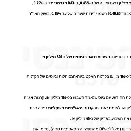
רשם עלייה של כ-
0.45%,
ה-
DAX
הגרמני
ירד ב-
0.75%,
-בונד
20,40,60
רשמו
ירידות
שערים של עד
0.15%.
בשוק האג"ח
נות כספיות,
השבוע נסגר בגיוסים של כ-840 מיליון ₪.
סכום זה (של 355 מ' ₪) מבטא גיוס של כ-165 מ' ₪ בקרנות האקטיביות-המנוהלות וגיוסים של הקרנות
 החודש, עם גיוס שנאמד השבוע בכ-
165
מיליון ₪. קרנות
אג"ח
ון ₪
.
לעומת זאת, מהקרנות
האג"חיות השקליות
נפדה סכום
 את השבוע בפדיון של כ-
65
מיליון ₪.
, שזו גם הקטגוריה הגדולה ביותר בתעשייה זו עם 77 מיליארד ₪ (מעל לכ-60% מהתעשייה הפאסיבית כולה), סיימו את