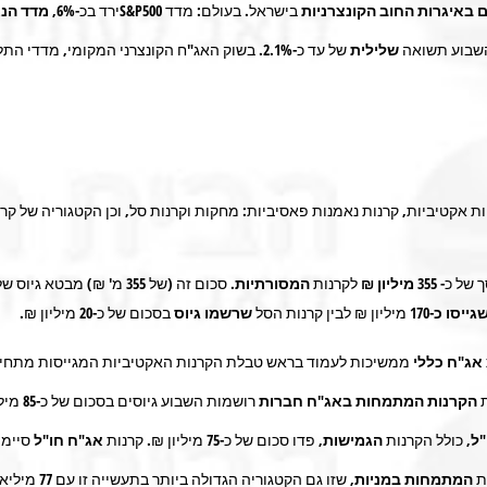
ם באיגרות החוב הקונצרניות
בישראל. בעולם: מדד
S&P500
ירד בכ-
6%, מדד הנאסד"ק
שבוע תשואה
שלילית
של עד כ-
2.1%
. בשוק האג"ח הקונצרני המקומי, מדדי התל
ות אקטיביות, קרנות נאמנות פאסיביות: מחקות וקרנות סל, וכן הקטגוריה של קר
 של כ-
355 מיליון ₪
לקרנות
המסורתיות.
גייסו כ-170
מיליון ₪ לבין קרנות הסל
שרשמו גיוס
בסכום של כ-
20
מיליון ₪.
אג"ח כללי
ממשיכות לעמוד בראש טבלת הקרנות האקטיביות המגייסות מתחילת
ת
הקרנות המתמחות באג"ח חברות
רושמות השבוע גיוסים בסכום של כ-
85
מילי
"ל,
כולל הקרנות
הגמישות,
פדו סכום של כ-
75
מיליון ₪. קרנות
אג"ח חו"ל
סיימו
ת
המתמחות במניות