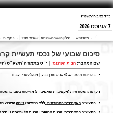
7 אוגוסט 2026
משכנתא
מילון מושגי משכנתא
אשראי עסקי
בנקאות
סיכום שבועי של נכסי תעשיית קרנות הנאמ
שם המחבר:
| י״ט בתמוז ה׳תשע״ט (יול 22, 2019) 
הבית הפיננסי
באדיבות מיטב דש, 40 שנה: מורן צביק | מנהל קשרי יועצים
הקרנות המסורתיות (אקטיביות ופאסיביות) מגייסות בשבוע המסחר המוארך* 
התעשייה
האקטיבית המסורתית
(ללא כספיות)
גייסה
השבוע סכום של כ-
התעשייה
הפאסיבית
(קרנות מחקות + קרנות סל)
רשמה גיוסים
של כ-190 מיליון 