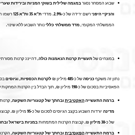
שבוע המסחר נסגר
במגמה שלילית בשוקי
המניות
ובירידות שערי
והניקיי היפני
רשם ירידה של כ-
2.9%.
מדדי
ת"א 35
ות"א 125
רשמו ה
הממשלתי המקומי,
מדד ממשלתי כללי
נותר השבוע ללא שינוי
.
במונחים של
תעשיית קרנות הנאמנות כולה,
דהיינו: קרנות מסורתי
נתון זה משקף
כניסה
של כ-
485
מיליון ₪
לקרנות הכספיות,
וגיוסים
בסך
הפאסיביות בסכום של כ-190 מיליון ₪, תוך הבדל בין הקרנות המחקות
ש
ברמת התעשייה
האקטיבית
ובחתך של קטגוריות השקעה,
קרנות
מדינה
יורדות השבוע בקצב הגיוסים לסכום של כ-
95
מיליון ₪. קבוצ
של כ-
30 מיליון
₪. קבוצת הקרנות המתמחות
במניות בישראל ובחו
ברמת התעשייה
הפאסיבית
ובחתך של קטגוריות השקעה,
הקרנו