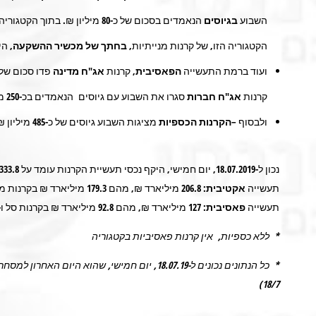
השבוע
בגיוסים
הנאמדים בסכום של כ-
80
מיליון ₪. בתוך הקטגורי
הקטגוריה הזו, של קרנות מנייתיות,
בחתך של מכשיר ההשקעה,
היה
ועוד ברמת התעשייה
הפאסיבית,
קרנות
אג"ח מדינה
פדו סכום של 
קרנות
אג"ח חברות
סגרו את השבוע עם גיוסים הנאמדים בכ-
250
מי
ולבסוף –
הקרנות הכספיות
מציגות השבוע גיוסים של כ-
485
מיליון ₪
נכון ל-18.07.2019, יום חמישי, היקף נכסי תעשיית הקרנות עומד על
333.8
תעשייה
אקטיבית:
206.8
מיליארד ₪, מהם
179.3
מיליארד ₪ בקרנות מס
תעשייה
פאסיבית:
127
מיליארד ₪, מהם
92.8
מיליארד ₪ בקרנות סל ו-
* ללא כספיות, אין קרנות פאסיביות בקטגוריה
* כל הנתונים נכונים ל-18.07.19, יום חמישי, שהוא היום האחרון למסחר בת"א,
18/7)