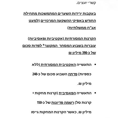
קשרי יועצים.
בעקבות ירידות השערים המתמשכות מתחילת
החודש באפיקי ההשקעה המרכזיים
(למעט
אג"ח ממשלתיות)
הקרנות המסורתיות (אקטיביות ופאסיביות)
עוברות בשבוע המסחר המקוצר* לפדות סכום
של כ-390 מיליון ₪
התעשייה
האקטיבית המסורתית
(ללא
כספיות)
פדתה
השבוע סכום של כ-240
מיליון ₪.
התעשייה
הפאסיבית
(קרנות מחקות +
קרנות סל)
רשמה פדיונות
של כ-150
מיליון ₪, כאשר הקרנות המחקות גייסו