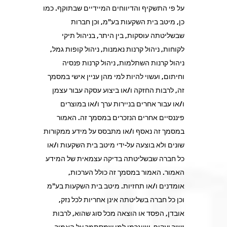
על פי התשקיף והדיווחים המיידיים שבתוקף. כמו
כן, מיטב בית השקעות בע"מ, וכן חברות
שבשליטתה עוסקות, בין היתר, בניהול תיקי
לקוחות, ניהול קרנות נאמנות, ניהול קופות גמל,
ניהול קרנות השתלמות, ניהול קרנות פנסיה
וחיתום, ועשוי להיות למי מהן עניין אישי במסמך
זה, לרבות החזקה ו/או ביצוע עסקה עבור עצמן
ו/או עבור אחרים בניירות ערך ו/או במוצרים
פיננסיים אחרים הנזכרים במסמך זה. האמור
במסמך זה נאסף ו/או מתבסס על מידע ממקורות
שונים ולא בוצעה על-ידי מיטב בית השקעות ו/או
כל חברה שבשליטתה בדיקה עצמאית של המידע
האמור. האמור במסמך זה כולל הערכות,
אומדנים ו/או תחזיות. מיטב בית השקעות בע"מ
וכן כל חברה בשליטתה אינן אחריות לכל נזק,
אובדן, הפסד או הוצאה מכל סוג שהוא, לרבות
ישיר ועקיף, שייגרמו למי שמסתמך על האמור