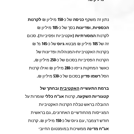
נתון זה משקף
כניסה
של כ-
150
מיליון ₪
לקרנות
הכספיות,
ופדיונות
בסך של כ-
105
מיליון ₪
לקרנות
המסורתיות
(אקטיביות ופסיביות)
.
סכום
זה של 105 מיליון ₪ מבטא
גיוס
של כ-
145
מ' ₪
בקרנות האקטיביות-המנוהלות ופדיונות של
הקרנות הפסיביות בסכום של כ-
250
מיליון ₪,
כאשר המחקות גייסו כ-
280
מיליון ₪ ואילו קרנות
הסל
רשמו פדיון
בסכום של כ-
530
מיליון ₪.
ברמת התעשייה
האקטיבית
ובחתך של
קטגוריות השקעה,
קרנות
אג"ח כללי
שומרות על
ההובלה בראש טבלת הקרנות האקטיביות
המגייסות מהחודשיים האחרונים, גם בראשית
חודש דצמבר, עם גיוס של כ-
150
מיליון ₪. קרנות
אג"ח מדינה
ממשיכות במומנטום החיובי