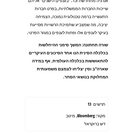
אנרגיה מתחדשת וכו'. "בענפים הישנים" אליהם
שייכות החברות הממשלתיות, בפרט חברות
התעשייה ברמה טכנולוגית נמוכה, הצמיחה
יציבה, מה שמצביע שתמיכת הרשויות מסייעת
בעיקר לענפים אלו ופחות לענפים במגזר הפרטי.
שורה תחתונה: המשך סימני ההיחלשות
בכלכלה הסינית הנו אחד הסיכונים העיקריים
להתאוששות בכלכלה העולמית, אף במידה
שארה"ב וסין יצליחו לצמצם משמעותית
המחלוקת בנושאי הסחר.
תרשים 13
מקור: Bloomberg, מיטב
דש ברוקראז'