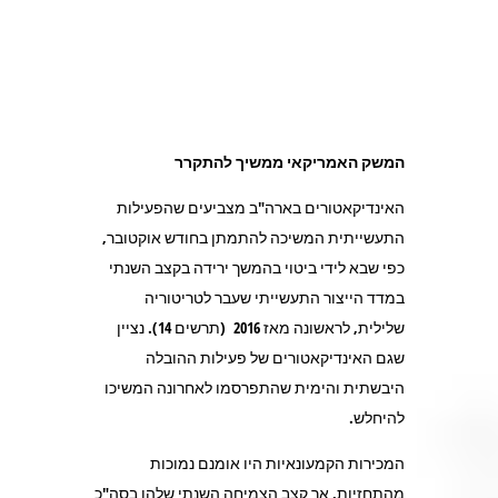
המשק האמריקאי ממשיך להתקרר
האינדיקאטורים בארה"ב מצביעים שהפעילות
התעשייתית המשיכה להתמתן בחודש אוקטובר,
כפי שבא לידי ביטוי בהמשך ירידה בקצב השנתי
במדד הייצור התעשייתי שעבר לטריטוריה
שלילית, לראשונה מאז 2016 (תרשים 14). נציין
שגם האינדיקאטורים של פעילות ההובלה
היבשתית והימית שהתפרסמו לאחרונה המשיכו
להיחלש.
המכירות הקמעונאיות היו אומנם נמוכות
מהתחזיות, אך קצב הצמיחה השנתי שלהן בסה"כ