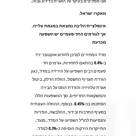
אנו ממליצים בעיקר על האג"ח בדירוג גבוה.
מאקרו ישראל
.
אינפלציית הליבה נמצאת במגמת עלייה,
אך לגורמים החד-פעמיים יש השפעה
מכרעת
מדד המחירים לצרכן לחודש אוקטובר ירד
ב-0.4% בהתאם לתחזיות. גורמים חד
פעמים רבים השפיעו על הירידה במדד, כגון
הורדת תעריף החשמל, הוזלת הדלק, ביטול
אגרת טלוויזיה והורדת המס על הבירה
והמשקאות החריפים. סך ההשפעות הללו
הסתכמו בכ-0.45%. בנוסף, ההוזלה העונתית
בסעיף התרבות ובידור, ההלבשה, הפירות
והנסיעות לחו"ל השפיעו על המדד. מנגד,
התייקרות הירקות הוסיפה כ-0.3% למדד.