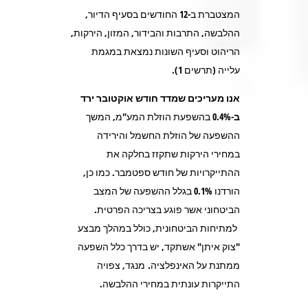
המצטברת ב-12 החודשים בסעיף הדיור,
ההלבשה, התרבות והבידור, המזון, הירקות,
הריהוט וסעיף השונות נמצאת במגמת
עלייה (תרשים 1).
אנו מעריכים שמדד חודש אוקטובר ירד
ב-0.4%
בהשפעת הוזלת המע"מ, המשך
ההשפעה של הוזלת החשמל והירידה
במחירי הירקות שתקזז בחלקה את
ההתייקרויות של חודש ספטמבר. כמו כן,
הורדנו 0.1% בגלל ההשפעה של המצב
הביטחוני אשר פוגע בצריכה הפרטית.
למתיחות הביטחונית, כולל במהלך מבצע
"צוק איתן" אשתקד, יש בדרך כלל השפעה
ממתנת על האינפלציה. מנגד, צפויה
התייקרות עונתית במחירי ההלבשה.