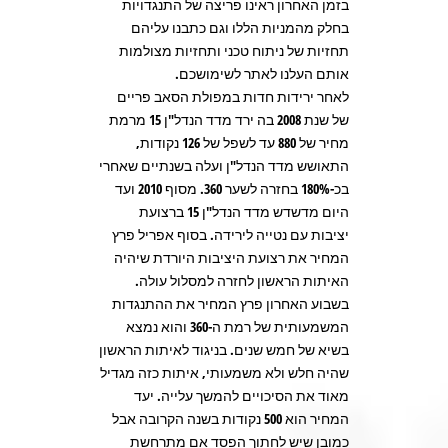
בזמן האחרון ראינו פריצה של התנגדויות
בחלק מהמניות הללו וגם כתבנו עליהם
תחזיות של ניתוח טכני ותחזיות מצולמות
אותם העלנו לאתר לשימושכם.
לאחר ירידות חדות במפולת הסאב פריים
של שנת 2008 בה ירד מדד הנדל"ן 15 מרמת
מחיר של 880 עד לשפל של 126 נקודות,
התאושש מדד הנדל"ן ועלה בשנתיים שאחרי
בכ-180% בחזרה לשער 360. מסוף 2010 ועד
היום מדשדש מדד הנדל"ן 15 ברצועת
יציבות עם נטייה לירידה. בסוף אפריל פרץ
המחיר את רצועת היציבות היורדת שיהיה
האיתות הראשון לחזרה למסלול עולה.
בשבוע האחרון פרץ המחיר את ההתנגדות
המשמעותית של רמת ה-360 והוא נמצא
בשיא של חמש שנים. בניגוד לאיתות הראשון
שהיה חלש ולא משמעותי, איתות כזה מגדיל
מאוד את הסיכויים להמשך עלייה. יעד
המחיר הוא 500 נקודות בשנה הקרובה אבל
כמובן שיש לחתוך הפסד אם מתרחשת