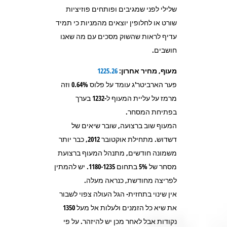
שלילי לפני שמגיבים ופותחים פוזיציות
שורט או לחלופין יוצאים מהמניות כי תמיד
עדיף לראות שהשוק מסכים עם מה שאנו
חושבים.
מעוף, מחיר אחרון:
1225.26
פער הארביטר'ג עומד על פלוס 0.64% וזה
מרמז על עליית המעוף ל-1232 בערך
בפתיחת המסחר.
המעוף שוב ברצועה, שובר שיאים של
דשדוש. מתחילת אוקטובר 2012, כבר יותר
משמונה חודשים, מתנהל המעוף ברצועת
מסחר של 5% בתחום 1180-1235. יש להמתין
לפריצה מחודשת, כנראה מעלה.
אין שינוי בתחזית- הגל העולה צפוי לשבור
את שיא כל הזמנים ולעלות אל מעל 1350
נקודות אבל לאחר מכן יש להיזהר. על פי