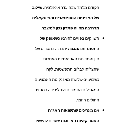
הקודם מלמד שבהיעדר אינפלציה,
שילוב
של המדיניות המוניטארית והפיסקאלית
מרחיבה מהווה פתרון נכון למשבר
.
השווקים צפויים להירגע כש
אופק של
התפתחות המגפה
יתבהר. בתסריט של
סין והמדינות האסיאתיות האחרות
שהצליחו לבלום התפשטות, לקח
כשבועיים-שלושה מאז נקיטת האמצעים
המגבילים החמורים ועד לירידה במספר
החולים היומי.
אנו מעריכים
שתשואות האג"ח
האמריקאיות הארוכות
עשויות להישאר