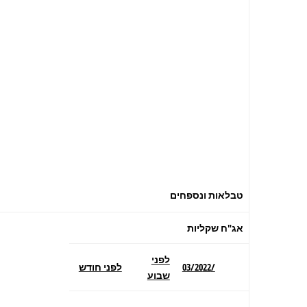
טבלאות ונספחים
אג"ח שקליות
לפני
/03/20
22
לפני חודש
שבוע