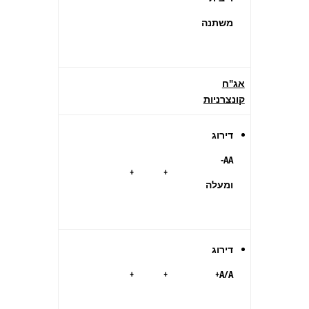
משתנה
אג"ח
קונצרניות
דירוג
AA-
+
+
ומעלה
דירוג
+
+
A
/
A+