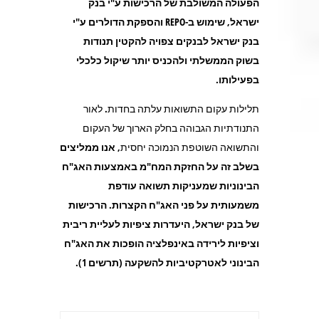
הפעולה המשולבת של הרכישות ע"י בנק
ישראל, שימוש ב-
REPO והספקת הדולרים ע"י
בנק ישראל לבנקים צפויה להקטין תנודות
בשוק הממשלתי ולהכניס יותר שיקול כלכלי
בפעילותו.
תלילות עקום התשואות עלתה בחדות. לאור
התנודתיות הגבוהה בחלק הארוך של העקום
והתשואה השוטפת הנמוכה יחסית,
אנו ממליצים
בשלב זה על החזקת המח"מ באמצעות האג"ח
הבינוניות שמעניקות תשואה עודפת
משמעותית על פני האג"ח הקצרות. הרכישות
של בנק ישראל, היעדרות ציפיות לעליית ריבית
וציפיות לירידה באינפלציה הופכות את האג"ח
הבינוני לאטרקטיביות להשקעה (תרשים 1).