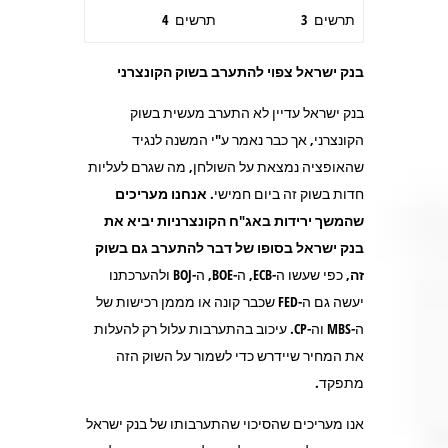
תרשים 3
תרשים 4
בנק ישראל צפוי להתערב בשוק הקונצרני
בנק ישראל עדיין לא התערב מעשית בשוק
הקונצרני, אך כבר נאמר ע"י המשנה לנגיד
שהאופציה נמצאת על השולחן, מה שגרם לעליות
חדות בשוק זה ביום חמישי.
אנחנו מעריכים
שהמשך ירידות באג"ח הקונצרניות יביא את
בנק ישראל בסופו של דבר להתערב גם בשוק
זה
, כפי שעשו ה-ECB, ה-BOE, ה-BOJ ולהערכתנו
יעשה גם ה-FED שכבר קונה או מממן רכישות של
ה-MBS וה-CP. עיכוב בהתערבות עלול רק להעלות
את המחיר שיידרש כדי לשמור על השוק הזה
מתפקד.
אנו מעריכים שהסיכוי שהתערבותו של בנק ישראל