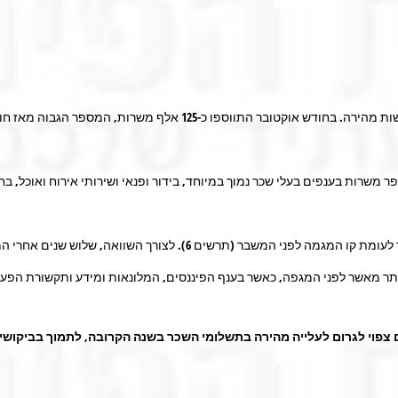
נתוני משרות שכיר והשכר ממחישים ששוק העבודה נמצא בהתאוששות מהירה
מוצע ירד, אך השינוי שלו משקף בעיקר גידול של 30% במספר משרות בענפים בעלי שכר נמוך במיוחד, בידור ופנאי
ה, שלוש שנים אחרי המשבר בשנת 2008 עדיין היה פער גדול (תרשים 5).
ר מאשר לפני המגפה, כאשר בענף הפיננסים, המלונאות ומידע ותקשורת הפער הנו
ם צפוי לגרום לעלייה מהירה בתשלומי השכר בשנה הקרובה, לתמוך בביקושי