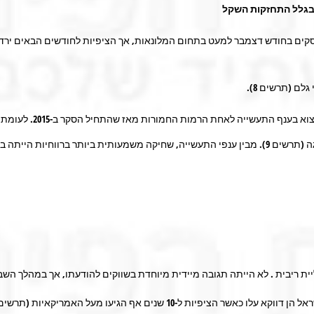
 בגלל התחזקות השקל
ים בחודש דצמבר למעט בתחום המלונאות, אך הציפיות לחודשים הבאים ירדו (ת
לם (תרשים 8).
התחזקות השקל הובילה ב
חברות הטכנולוגיה, חומרת השחיקה ברווחיות היצוא לא הייתה חריגה (תרשים 9). מבין ענפי התעשייה, שחי
יית ריבית . לא הייתה תגובה מיידית מיוחדת בשווקים להודעתו, אך במהלך הש
ל-10 שנים אף הגיעו מעל האמריקאיות (תרשים 11).