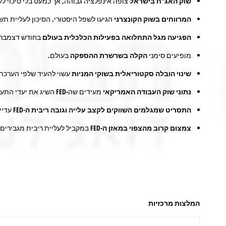
שוק האג"ח בישראל
צופה אינפלציה גבוהה, אך כמעט בלי סיכוי לעל
המרווחים בשוק הקונצרני
הגיעו לשפל היסטורי. הסיכון לעליית ת
הפגיעה מגל התחלואה בפעילות הכלכלית בעולם
בחודש דצמבר בא
מופיעים סימני
הקלה בשרשרת ההספקה
בעולם.
שינוי הובלה סקטוריאלית בשוקי המניות
עשוי להעיד שלפי הערכת 
נתוני שוק העבודה האמריקאי
מעידים שה-FED השיג את יעדי התעסוקה ויכול להעלות ריבית.
התסריט שמגלמים השווקים לקצב עלייה וגובה ריבית ה-
FED
עדיין
צמצום קרוב מהצפוי במאזן ה-
FED
במקביל לעליית ריבית מגבירים ס
המלצות מרכזיות