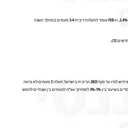
תשואת האג"ח השקלית ל-5 שנים עומדת היום על כ-0.6% לעומת 0.5% לפני שנה, זאת למרות שקצב האינפלציה עלה בשנה האחרונה ממינוס 0.6% ל-2.4%, ה-FED עומד להעלות ריבית 3-4 פעמים במהלך השנה
התרחיש לפיו עד סוף 2023 הריבית בישראל תעלה 3 פעמים לא נראה
דמיוני במיוחד בנסיבות הנוכחיות בישראל ובעולם. עליית ריבית אחת ב-2022 וגילום ציפיות לעוד שתי העלאות ריבית בשנת 2023 עד סוף השנה תסב הפסדים בשיעור בין 1%-3% למחזיקי אג"ח לטווחים בין שנתיים לחמש