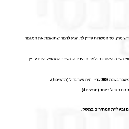
. בחודש אוקטובר התווספו כ-125 אלף משרות, המספר הגבוה מאז חודש מרץ. סך המשרות עדיין לא הגיע לרמה שתואמת את המגמה
 ושירותי אירוח ואוכל, בחצי השנה האחרונה. למרות הירידה, השכר הממוצע היום עדיין
 הגדול ביותר (תרשים 4).
ם ובעליית המחירים במשק.