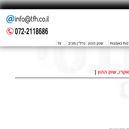
ות נאמנות
שוק ההון
נדל"ן מניב
TV
|
,
קרו
שוק ההון