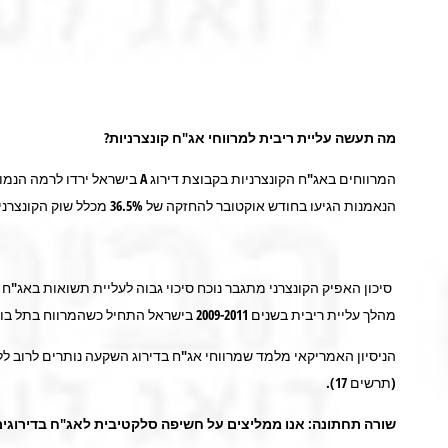
מה תעשה עליית ריבית למרווחי אג"ח קונצרניות?
הנאמנות הגיעו בחודש אוקטובר להחזקה של 36.5% מכלל שוק הקונצרני, הרמה הגבוהה אי פעם.
סיכון האפיק הקונצרני מתגבר נוכח סיכוי גבוה לעליית תשואות באג"ח 
מהלך עליית ריבית בשנים 2009-2011 בישראל התחיל כשהמרווח בתל בונד 60 עמד על כ-4.5% והסתיים כשהוא היה כ-1.5%. היום המרווח שלו קרוב ל-1%.
(תרשים 17).
שורה תחתונה: אנו ממליצים על חשיפה סלקטיבית לאג"ח בדירוגים