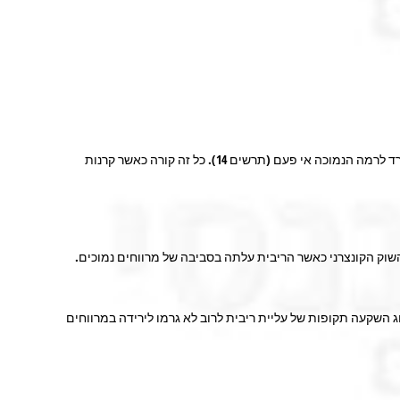
המרווחים באג"ח הקונצרניות בקבוצת דירוג A בישראל ירדו לרמה הנמוכה היסטורית מאז שנת 2010 (תרשים 15). גם פער המרווחים בין קבוצת A ל-AA ירד לרמה הנמוכה אי פעם (תרשים 14). כל זה קורה כאשר קרנות
 השוק הקונצרני כאשר הריבית עלתה בסביבה של מרווחים נמוכים.
ם לרוב ללא שינוי או עולים בתקופות של עליית ריבית (תרשים 16). גם לאג"ח מתחת לדירוג השקעה תקופות של עליית ריבית לרוב לא גרמו לירידה במרווחים