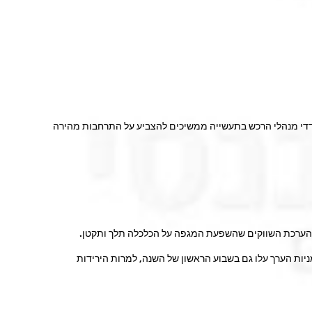
די מנהלי הרכש בתעשייה ממשיכים להצביע על התרחבות מהירה
י הערכת השווקים שהשפעת המגפה על הכלכלה תלך ותקטן.
ך בארה"ב השיגו כ-8% ובאירופה כ-9%, לעומת תשואה שלילית או אפסית במניות הצמיחה (תרשים 20-21). נציין שמניות הערך עלו גם בשבוע הראשון של השנה, למרות הירידות