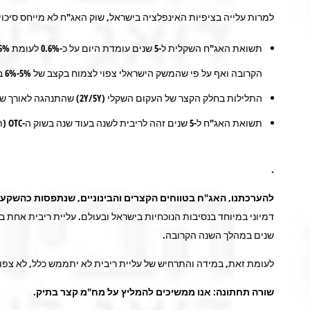
למרות עלייה בציפיות האינפלציה בישראל, שוק האג"ח לא מייחס סיכוי
הקרובה ואף על פי שהמשק הישראלי צפוי לצמוח בקצב של 5%-6% בשנתיים הקרובות.
התלילות בחלק הקצר של העקום השקלי (2Y/5Y) שהתנהגה לאורך שנים ארוכות במתאם הדוק לציפיות האינפלציה, לאחרונה התנתקה מהן לגמרי (תרשים 12).
תשואת האג"ח ל-5 שנים זהה לריבית לשנה בעוד שנה בשוק ה-OTC (תרשים 13), מצב חריג מאוד לסביבה הנוכחית.
.
להערכתנו, האג"ח בטווחים הקצרים והבינוניים, שנתפסות כהשקעה ב
שנים במהלך השנה הקרובה.
לעומת זאת, במידה והתרחיש של עליית ריבית לא יתממש כלל, לא צפוי 
שורה תחתונה: אנו ממשיכים להמליץ על מח"מ קצר בתיק.