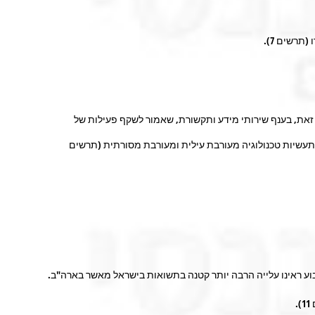
רשים 7).
חודש האחרון לעלייה בשחיקת רווחיות היצוא בענף התעשייה לאחת הרמות החמורות מאז שהתחיל הסקר ב-2015. לעומת זאת, בענף שירותי מידע ותקשורת, שאמור לשקף פעילות של
קה משמעותית ביותר ברווחיות הייתה בתעשיות טכנולוגיה מעורבת עילית ומעורבת מסורתית (תרשים
בוע ראינו עלייה הרבה יותר קטנה בתשואות בישראל מאשר בארה"ב.