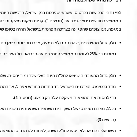
הממוצע בחודשים ינואר-פברואר (
במגפה, אנו צופים שהפגיעה בצריכה הפרטית בישראל תהיה בסופו של 
חלק גדול מהצרכנים, שהכנסתם לא נפגעה, צברו חסכונות בזמן הסגר
נמוכות בכ-25% לעומת הממוצע היומי בינואר-פברואר. סל הצריכה השתנה משמעותית כאשר משקל המזון, בתי המרקחת ומוצרי חשמל גדל לעומת התקופה לפני הסגר (תרשים 2).
חלק גדול מהעובדים שיצאו לחל"ת הינם בעלי שכר נמוך יחסית. שלושת העשירונים התחתונים (הכנסה נטו
מדד סנטימנט הצרכנים בישראל ירד בחדות בחודש אפריל, אך בהתי
כדי לחסות את ההוצאות משקלם עלה רק במעט (תרשים 4).
(תרשים 3).