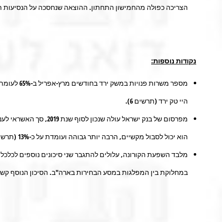
הצריכה כפולה מהחמישון התחתון. ההוצאה שנחסכה על הנסיעות תג
נקודות נוספות:
היי טק ירד (תרשים 6).
הוא יכול לסבול מקשיים, הרבה יותר גבוהה ועומדת על כ-13% (תרשים 7). הסיכון יעלה משמעותית אם הפגיעה תתרחב לענף הנדל"ן והבניה שמהווים יחד כרבע מסך האשראי העסקי במשק.
מלבד השפעת הקורונה, עלולים להתגבר שני סיכונים נוספים לכלכל
במחלוקת בין המפלגות במסע הבחירות בארה"ב. הסיכון הנוסף קשו