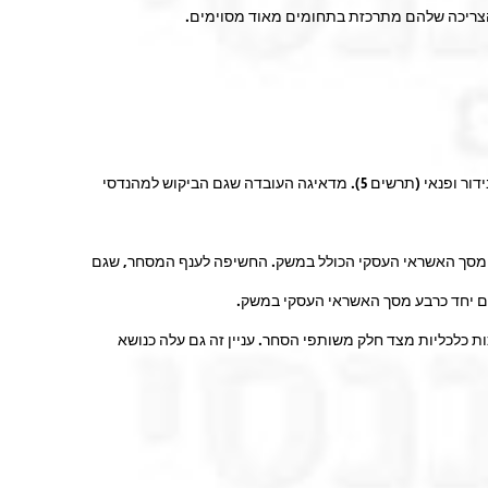
 הצריכה שלהם מתרכזת בתחומים מאוד מסוימים.
מספר משרות פנויות במשק ירד בחודשים מרץ-אפריל ב-65% לעומת החודשים המקבילים ב-2019. בעיקר נרשמה ירידה בענפי אירוח ואוכל, אמנות, בידור ופנאי (תרשים 5). מדאיגה העובדה שגם הביקוש למהנדסי
אל עולה שנכון לסוף שנת 2019, סך האשראי לענף של בתי מלון, שירותי הארחה ואוכל, שנפגעו ביותר מהמשבר, היה כ-2% בלבד מסך האשראי העסקי הכולל במשק. החשיפה לענף המסחר, שגם
 כלכליות מצד חלק משותפי הסחר. עניין זה גם עלה כנושא