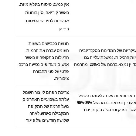
אין כמעט טיסות בינלאומיות,
כאשר קוריאה וסין בוחנות
אפשרות לחידוש הטיסות
ביניהן.
תנועה בכבישים בשעות
יקריות של המדינות בסקנדינביה
העומס עברה את הרמות
ות הרגילות. נמשכת עלייה גם
הרגילות בתקופה זו כאשר
בצרפת. גודש באנגליה עדיין נמצא ברמה של כ-20% מהרמה
אנשים מעדיפים נסיעה ברכב
פרטי על פני תחבורה
ציבורית.
צריכת הפחם לייצור חשמל
האירופאיות עלתה לעומת השפל
עלתה בשבועיים האחרונים
שהיה בזמן הסגר, אך היא עדיין נמצאת ברמה של 85%-90%
מעל הרמה של התקופה
 דנמרק ונורבגיה בהן צריכת
המקבילה ב-2019 לאחר
שלושה חודשים של פיגור