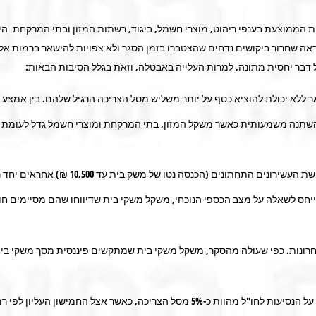
תרשים 1). קניות חזקות משקפות כנראה שחרור ביקושים נדחים שהצטברו בזמן הסגר ולא צפויות 
דבר יחסית מתונה, למרות העלייה באבטלה, וזאת בגלל הסיבות הבאות:
 ללא יכולת להוציא כסף על יותר משליש מסל הצריכה הרגיל שלהם. בין אמצע מ
 של משק בית עד 10,500 ₪) אחראים יחד רק על כ-22% מסך ההוצאה של כלל משקי בית.
יחס לשאלה על מצב הכספי הנוכחי, משקל משקי בית שדיווחו שהם מסיימים ח
הישראלים כנראה לא ייסעו לחו"ל השנה, לפחות לא הרבה. ההוצאה על הנסיעות לחו"ל מהו