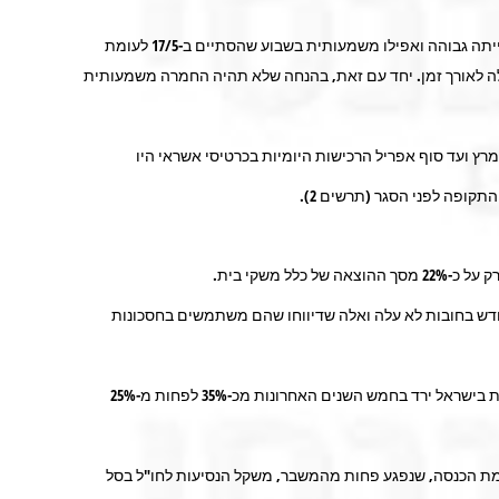
לפי נתוני הרכישות בכרטיסי אשראי שפרסם בנק ישראל, הרכישה היומית הממוצעת בענפי ריהוט, מוצרי חשמל, ביגוד, רשתות המזון ובתי המרקחת הייתה גבוהה ואפילו משמעותית בשבוע שהסתיים ב-17/5 לעומת
להישאר ברמות אלה לאורך זמן. יחד עם זאת, בהנחה שלא תהיה החמרה משמעותית
רץ ועד סוף אפריל הרכישות היומיות בכרטיסי אשראי היו
ודש בחובות לא עלה ואלה שדיווחו שהם משתמשים בחסכונות
בכלל, מצבם הפיננסי של משקי בית השתפר משמעותית בשנים האחרונות. כפי שעולה מהסקר, משקל משקי בית שמתקשים פיננסית מסך משקי בית בישראל ירד בחמש השנים האחרונות מכ-35% לפחות מ-25%
ות כ-5% מסל הצריכה, כאשר אצל החמישון העליון לפי רמת הכנסה, שנפגע פחות מהמשבר, משקל הנסיעות לחו"ל בסל