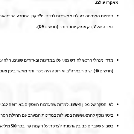
מאקרו עולם
.
תחזיות הצמיחה בעולם ממשיכות לרדת. יו"ר קרן המטבע הבינלאומי
בצורה של V, רק עמוק יותר ויותר (תרשים 8-9).
מדדי מנהלי הרכש לחודש מאי עלו במדינות ובאזורים שונים. חלה ע
(תרשים 10). שיפור בארה"ב ואירופה היה ניכר יותר מאשר ביפן ואוסטרליה. יחד עם זאת, המדדים עדיין רחוקים מהרמה של 50 המפרידה בין התכווצות להתרחבות בפעילות.
לפי הסקר של מכון ה-ZEW, למרות שהערכות העסקים באירופה לגבי מצבם הנוכחי נמצאת בשפל של עשור, הציפיות שלהם עלו בחדות (תרשים 11).
ביטוי נוסף להתאוששות בפעילות במדינות המערב עם תחילת הסרת הסג
בשבוע שעב