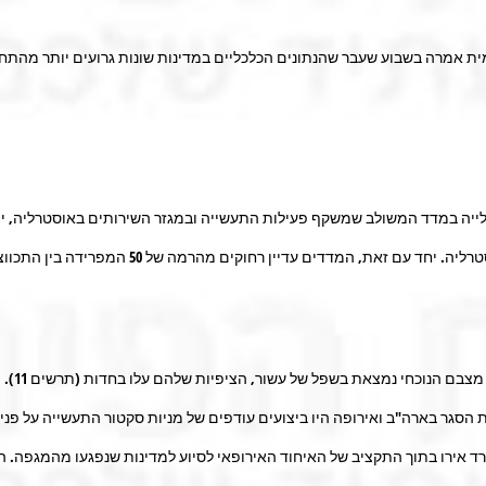
ת אמרה בשבוע שעבר שהנתונים הכלכליים במדינות שונות גרועים יותר מהתחז
לייה במדד המשולב שמשקף פעילות התעשייה ובמגזר השירותים באוסטרליה, יפן
ר בארה"ב ואירופה היו ביצועים עודפים של מניות סקטור התעשייה על פני מדד 
ר סוכם בין גרמניה לצרפת על הקמת קרן בסך 500 מיליארד אירו בתוך התקציב של האיחוד האירופאי לסיוע למד