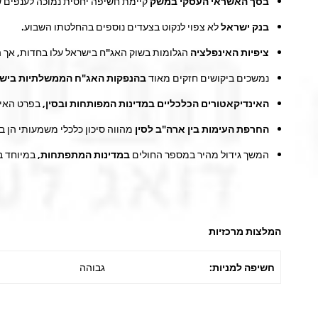
בסך האשראי העסקי במשק
קיימת חשיפה יחסית נמוכה לענפים 
בנק ישראל
לא צפוי לנקוט בצעדים נוספים בהחלטתו השבוע.
ציפיות האינפלציה
הגלומות בשוק האג"ח בישראל עלו בחדות, אך הן עדיין נמוכות מ
נמשכים ביקושים חזקים מאוד
בהנפקות האג"ח הממשלתיות ביש
האינדיקאטורים הכלכליים במדינות המפותחות ובסין
, בפרט האי
החרפת העימות בין ארה"ב לסין
מהווה סיכון כלכלי משמעותי הן בט
המשך גידול מהיר במספר החולים
במדינות המתפתחות
, במיוחד 
המלצות מרכזיות
חשיפה למניות:
גבוהה