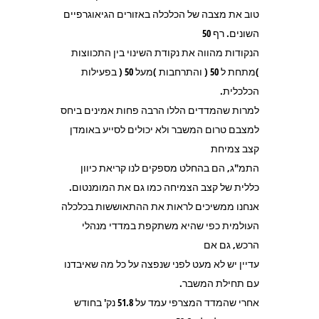
טוב את מצבה של הכלכלה באזורים הגיאוגרפיים
השונים. רף 50
הנקודות מהווה את נקודת השינוי בין התכווצות
)מתחת ל 50 ( והתרחבות )מעל 50 ( בפעילות
הכלכלית.
למרות שהמדדים הללו הרבה פחות אמינים ביחס
למצבם טרום המשבר ולא יכולים לסייע באומדן
קצב צמיחת
התמ"ג, הם בהחלט מספקים לנו קריאת כיוון
כללית של קצב הצמיחה כמו גם את המומנטום.
אנחנו ממשיכים לראות את ההתאוששות בכלכלה
העולמית כפי שהיא משתקפת במדדי מנהלי
הרכש, גם אם
עדיין יש לא מעט לפני שנפצה על כל מה שאיבדנו
עם תחילת המשבר.
אחרי שהמדד המצרפי עמד על 51.8 נק' בחודש