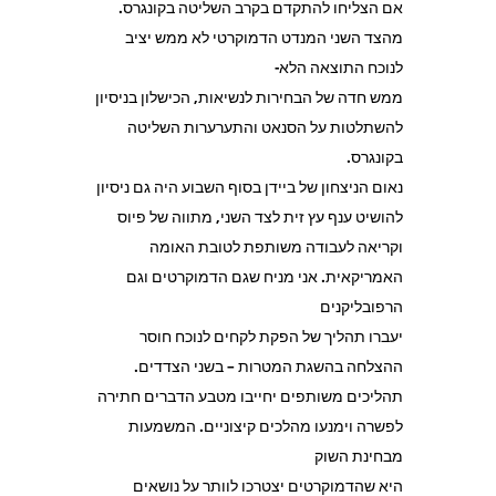
אם הצליחו להתקדם בקרב השליטה בקונגרס.
מהצד השני המנדט הדמוקרטי לא ממש יציב
לנוכח התוצאה הלא-
ממש חדה של הבחירות לנשיאות, הכישלון בניסיון
להשתלטות על הסנאט והתערערות השליטה
בקונגרס.
נאום הניצחון של ביידן בסוף השבוע היה גם ניסיון
להושיט ענף עץ זית לצד השני, מתווה של פיוס
וקריאה לעבודה משותפת לטובת האומה
האמריקאית. אני מניח שגם הדמוקרטים וגם
הרפובליקנים
יעברו תהליך של הפקת לקחים לנוכח חוסר
ההצלחה בהשגת המטרות – בשני הצדדים.
תהליכים משותפים יחייבו מטבע הדברים חתירה
לפשרה וימנעו מהלכים קיצוניים. המשמעות
מבחינת השוק
היא שהדמוקרטים יצטרכו לוותר על נושאים