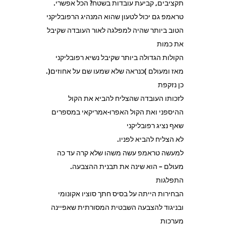
תקציבים, קביעת עובדות בשטח? הכל אפשרי.
טראמפ גם יכול לטעון שהוא המנהיג הרפובליקני
הטוב ביותר שהיה למפלגה לאור העובדה שקיבל
את כמות
הקולות הגדולה ביותר שקיבל נשיא רפובליקני
מאז ומעולם )כנראה שלא שמעו שם על אחוזים(.
כן נזקפת
לזכותו העובדה שהצליח להביא את הקול
ההיספני ואת הקול האפרו-אמריקאי במספרים
שאף נציג רפובליקני
לא הצליח להביא לפניו.
למעשה טראמפ עשה משהו שלא קרה עד כה
מעולם – הוא שינה את תבנית ההצבעה.
התפלגות
הבחירות הייתה על בסיס חתך סוציו אקונומי
ובניגוד להצבעה השבטית המסורתית שאפיינה
מערכות