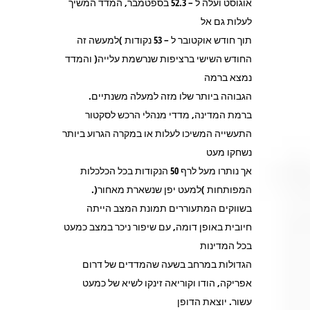
אוגוסט ועלה ל – 52.3 בספטמבר, המדד המשיך
לעלות גם אל
תוך חודש אוקטובר ל – 53 נקודות )למעשה זה
החודש השישי ברציפות שנרשמת עלייה( והמדד
נמצא ברמה
הגבוהה ביותר שלו מזה למעלה משנתיים.
ברמת המדינה, מדדי מנהלי הרכש לסקטור
התעשייה המשיכו לעלות או במקרה הגרוע ביותר
נשחקו מעט
אך נותרו מעל לרף 50 הנקודות בכל הכלכלות
המפותחות )למעט יפן שנשארת מאחור(.
בשווקים המתעוררים תמונת המצב הייתה
חיובית באופן דומה, עם שיפור ניכר במצב כמעט
בכל המדינות
הגדולות במרחב בשעה שהמדדים של דרום
אפריקה, הודו וקוריאה זינקו לשיא של כמעט
עשור. יוצאת הדופן