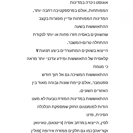
אוגוסט ניכרה במדינות
המפותחות, אולם בפרספקטיבה רחבה יותר,
המדינות המפותחות עדיין מפגרות בקצב
ההתאוששות בשעה
שהשווקים באסיה חזרו פחות או יותר לנקודת
ההתחלה טרום-המשבר.
הייצוא בשווקים המתעוררים ביצע תנועת V
קלאסית של התאוששות ומידע עדכני יותר מראה
כי מגמת
ההתאוששות המשיכה גם אל תוך חודש
ספטמבר, אולם קיימת שונות גבוהה מאוד בין
האזורים השונים.
ההתאוששות במדינות המזרח נובעת לא מעט
הודות למומנטום החזק שמספקת הכלכלה
הסינית, פרט
לסין, הייצוא במרחב אסיה )וייטנאם, טאיוואן
וקוריאה( כמו גם חלקים ממזרח אירופה )פולין