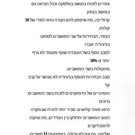
צפויים לזכות במושב באלסקה וככל הנראה גם
במושב בצפון
קרוליינה, מה שיספק להם נקודה נוחה למדי של 50
קולות.
כצפוי, הבחירות על שני המושבים לסנאט
בג'ורג'יה יעברו
לסבב נוסף בשל העובדה שאף מועמד לא גרף
יותר מ 50%
מהקולות בשני המושבים.
סבב הבחירות הנוסף בג'ורג'יה לא מבשר על קרב
קל
והסיכויים של הדמוקרטים לזכות בשני המושבים
נראים
כרגע מאוד קלושים. סביר יותר להניח שבמקרה
הטוב המושבים יתחלקו בין הצדדים, מה שיקנה
לרפובליקנים
שליטה, גם אם לא גדולה, באמצעות 51 משבים.