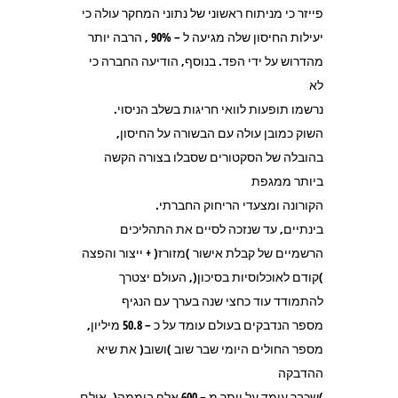
פייזר כי מניתוח ראשוני של נתוני המחקר עולה כי
יעילות החיסון שלה מגיעה ל – 90% , הרבה יותר
מהדרוש על ידי הפד. בנוסף, הודיעה החברה כי
לא
נרשמו תופעות לוואי חריגות בשלב הניסוי.
השוק כמובן עולה עם הבשורה על החיסון,
בהובלה של הסקטורים שסבלו בצורה הקשה
ביותר ממגפת
הקורונה ומצעדי הריחוק החברתי.
בינתיים, עד שנזכה לסיים את התהליכים
הרשמיים של קבלת אישור )מזורז( + ייצור והפצה
)קודם לאוכלוסיות בסיכון(, העולם יצטרך
להתמודד עוד כחצי שנה בערך עם הנגיף
מספר הנדבקים בעולם עומד על כ – 50.8 מיליון,
מספר החולים היומי שבר שוב )ושוב( את שיא
ההדבקה
)שכבר עומד על יותר מ – 600 אלף ביממה(, אולם