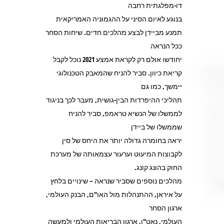
דו-מפלגתית רחבה
בנוגע לאיום הסיני על ההגמוניה האמריקאית
תמנע מביידן לבצע מהלכים חדים. שיחות הסחר
ככל הנראה
יחודשו אולם רק לקראת אמצע 2021 נוכל לקבל
קריאת כיוון. סביר להניח שהמאבק הטכנולוגי
יימשך, כמו גם
תהליכי ההיפרדות הבין-גושית, מעבר לכך בניגוד
לממשלו של הנשיא טראמפ, סביר להניח
שממשלו של ביידן
יראה בחומרה גדולה יותר את היחס של סין
לקבוצות המיעוט וערעור עצמאותה של מערכת
החוק בהונג קונג.
מהלכים נוספים שסביר שנראה – שינויים בלחץ
על איראן, ההתנהלות מול האו"ם, הבנק העולמי,
ארגון הסחר
העולמי, נאט"ו, ארגון הבריאות העולמי ולמעשה