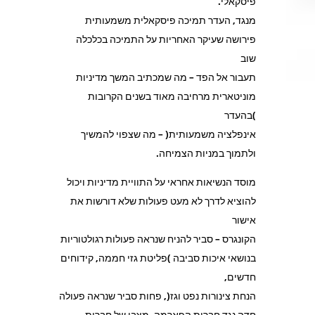
פיסקאלי.
מנגד, העדר תמיכה פיסקאלית משמעותית
פירושה שעיקר האחריות על התמיכה בכלכלה
שוב
תעבור אל הפד – מה שמכתיב המשך מדיניות
מוניטארית מרחיבה מאוד בשנים הקרובות
)בהעדר
אינפלציה משמעותית( – מה שצפוי להמשיך
ולתמוך במניות הצמיחה.
מוסד הנשיאות אחראי על התוויית מדיניות ויכול
להוציא לדרך לא מעט פעולות שלא דורשות את
אישור
הקונגרס – סביר להניח שנראה פעולות רגולטוריות
בנושאי איכות סביבה )פליטת גזי חממה, קידוחים
חדשים,
הנחת צינורות נפט וגז(, פחות סביר שנראה פעולה
חדה נגד חברות הפארמה. מצבן של חברות