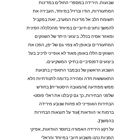
שבועות. הירידה במספרי החולים במדינות
המתעוררות, הודו וברזיל במיוחד, העבירה את
תשומת הלב אל מדינות המערב, זאת במקביל
להמשך נתונים חיוביים במיוחד מהכלכלה הסינית
ומאזור אסיה בכלל. ביצועי היתר של השווקים
המתעוררים ובאופן לא צפוי גם של יפן, הפכו את
השווקים הללו באופן מאוד לא אופייני לרכיב בעל
ביצועים דפנסיביים בתיקי המשקיעים.
השבוע הראשון של נובמבר התאפיין בתנועת
התאוששות חדה ומהירה בדומה לתנודתיות הלא
ממש מפתיעה )והמגובה היסטורית( בחודש
שלפני הבחירות, כך גם קיבלנו את ראלי פוסט-
הבחירות האופייני לא פחות שנובע מירידה
ברמות אי הוודאות )עוד על תוצאות הבחירות
בהמשך(.
על רקע הירידה האמורה בחוסר הוודאות, אפיקי
המניות נהנו משבוע חיובי במיוחד והראלי