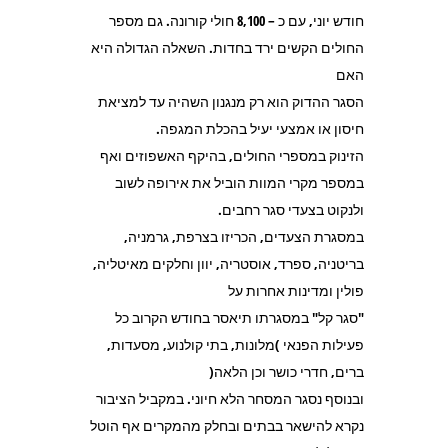
חודש יוני, עם כ – 8,100 חולי קורונה. גם מספר
החולים הקשים ירד בחדות. השאלה הגדולה היא
האם
הסגר ההדוק הוא רק מנגנון השהיה עד למציאת
חיסון או אמצעי יעיל בהכלת המגפה.
הזינוק במספרי החולים, בהיקף האשפוזים ואף
במספר מקרי המוות הוביל את אירופה לשוב
ולנקוט בצעדי סגר רחבים.
במסגרת הצעדים, הכריזו בצרפת, גרמניה,
בריטניה, ספרד, אוסטריה, יוון וחלקים מאיטליה,
פולין ומדינות אחרות על
"סגר קל" במסגרתו תיאסר בחודש הקרוב כל
פעילות הפנאי )מלונות, בתי קולנוע, מסעדות,
ברים, חדרי כושר וכן הלאה(
ובנוסף נסגר המסחר הלא חיוני. במקביל הציבור
נקרא להישאר בבתים ובחלק מהמקרים אף הוטל