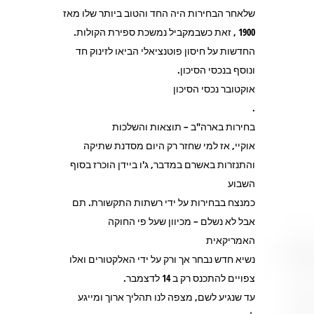
שלאחר הבחירות היה החד והטוב ביותר שלו מאז
1900 , זאת כשבמקביל נמשכת ספירת הקולות.
החדשות על חיסון פוטנציאלי הביאו לזינוק חד
ונוסף בנכסי הסיכון.
אוקטובר נכסי הסיכון
.
בחירות בארה"ב – תוצאות והשלכות
אוקיי, אז למי שחזר רק היום מסדנת שתיקה
והתנזרות באשרם במדבר, ג'ו ביידן הוכרז בסוף
השבוע
כמנצח בבחירות על ידי רשתות התקשורת. תם
אבל לא נשלם – מכיוון שעל פי החוקה
האמריקאית
נשיא חדש נבחר אך ורק על ידי האלקטורים ואלו
צפויים להתכנס רק ב 14 לדצמבר.
עד שנגיע לשם, מצפה לנו תהליך ארוך ומייגע