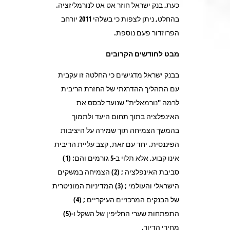
כעת, בנק ישראל חוזר אט אט לנורמליזציה.
בהחלט, ניתן לצפות כי בשלהי 2011 יורחב
הפרוזדור פעם נוספת.
מבט לחודשים הקרובים
בבנק ישראל מדגישים כי החלטה זו עקבית
עם התהליך ההדרגתי של החזרת הריבית
לרמה "נורמאלית" שנועד לבסס את
האינפלציה בתוך תחום היעד ולתמוך
בהמשך הצמיחה תוך שמירה על היציבות
הפיננסית. יחד עם זאת, קצב עליית הריבית
אינו קבוע, אלא תלוי ב-5 גורמים והם: (1)
סביבת האינפלציה ; (2) הצמיחה במשקים
הישראלי והעולמי ; (3) המדיניות המוניטרית
של הבנקים המרכזיים העיקריים ; (4)
התפתחות שערי החליפין של השקל ו-(5)
מחירי הדיור.