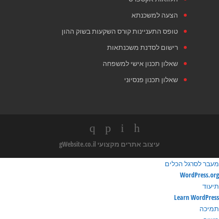
הצעה למשכנתא
טופס התעניינות קורס השקעות בשוק ההון
רישום לסדנת משכנתאות
שאלון תכנון אישי למשפחה
שאלון תכנון פנסיוני
עיצוב אתרים מקצועי
gWebsite.co.il
מעבר לסרגל הכלים
ודות
WordPress.org
ורדפרס
תיעוד
Learn WordPress
תמיכה