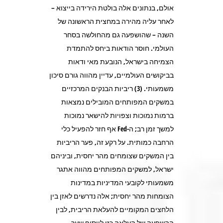
אולם, בנתונים אלה בולטת הירידה בייצוא –
לאחר עליה מהירה במחצית הראשונה של
השנה – שהושפעה גם מהחולשה בסחר
העולמי. חוסר הודאות ביחס להתמדת
הצמיחה בישראל, הנובעת מאי ודאות
בביקושים העולמיים, עדיין מהווה גורם סיכון
משמעותי. (3) ריביות הבנקים המרכזיים
במשקים המפותחים המובילים נמצאות
ברמות נמוכות וצפויות להישאר נמוכות
למשך זמן רב; ה-Fed אף חזר להפעיל כלי
הרחבה כמותית. על רקע זה, פער הריביות
בין המשקים שצומחים מהר יחסית, וביניהם
ישראל, למשקים המפותחים מהווה אתגר
משמעותי לקובעי המדיניות במדינות
הצומחות מהר יחסית; אלה נדרשים לאזן בין
הלחצים המקומיים להעלאת הריבית, לבין
ההשפעה של העלאה כזו לייסוף שער