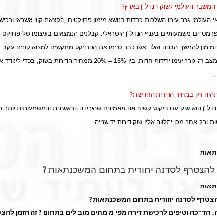
המשבר העולמי לשוק הנדל"ן בארץ
?
העולמי גרר עימו השלכות כבדות בנושא מימון פרויקטים
,
הקצאת קווי אשראי ורכיש
פרמטרים משמעותיים בענף הנדל"ן
הישראלי. קבלנים הנמצאים בעיצומו של פרויקט א
מימון להמשך הבניה ואלו
אשרכבר סיימו את הפרויקט מתקשים למצוא קונים עקב ח
מצב זה גורר
עימו ירידות חדות, בין 15% – 20% ממחיר הדירות בשוק, בכדי ל
.
היה רק במחיר הדירות
החדשות
?
הנדל"ן הוא שוק עם ביקוש קשיח אנו מאמינים שהירידה
הראשונית והמשמעותית יותר ת
ת ורק אחר מכן יתלווה אליו שוק
דירות יד שנייה
תאות
ם להצטרף לסדנה יחודית בתחום המשכנתאות ?
תאות
להצטרף לסדנה יחודית בתחום המשכנתאות ?
, הדרכה וטיפים לרכישת דירה מפי מומחים מובילים בתחום ? זה הזמן להצט