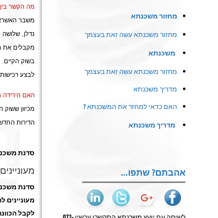
מה הקשר בין 
מחזור משכנתא
משבר האשראי 
מחזור משכנתא עשה זאת בעצמך
נדלן, שלושה 
מקבלים את ה
משכנתא
בשוק הקיים. 
מחזור משכנתא עשה זאת בעצמך
לבצע
רכישות
מדריך משכנתא
האם הירידה ת
האם כדאי למחזר את המשכנתא ?
מכיוון ששוק 
הדירות החדשו
מדריך משכנתא
סדנת משכנ
מעונייני
אהבתם? שתפו…
סדנת משכנ
מעוניינים 
לקבל הכוונה
לשיחה עם יועץ משכנתא התקשרו עכשיו 072-