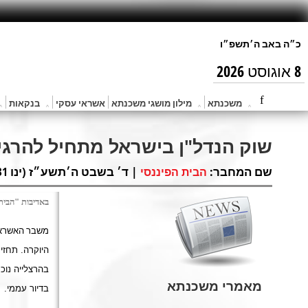
8 אוגוסט 2026
משכנתא
מילון מושגי משכנתא
אשראי עסקי
בנקאות
שוק הנדל"ן בישראל מתחיל להרג
שם המחבר:
| ד׳ בשבט ה׳תשע״ז (ינו 31, 2017) |
הבית הפיננסי
באדיבות "הבית הפינ
משבר
האשראי
היוקרה. תחזית הירידות 
בהרצלייה נוכ
מאמרי משכנתא
בדיור עממי
.