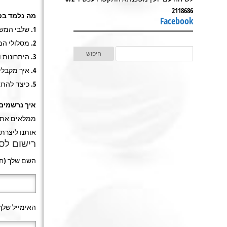
2118686
מה נלמד בס
Facebook
1. שלבי המשכנתא.
2. מסלולי המשכנתא, בכל הבנקים.
3. היתרונות והסיכונים בלקיחת משכנתא.
4. איך מקבלים משכנתא במימון גבוהה.
5. כיצד להתמקח עם הבנקים.
איך נרשמים 
ממלאים את ה
אותנו ליצרת
רישום לס
השם שלך (חו
האימייל שלך: