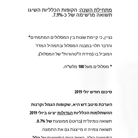
מתחילת השנה
:
הקופות הכלליות השיגו
תשואה מרשימה של כ-7.9%.
נציין, כי קיימת שונות בין המסלולים המתמחים*
והדבר תלוי במבנה המסלול ובתמהיל המדד
המוביל בו (מידת ה"טהורות" של המסלול).
* מסלולים מעל 100 מלש"ח
.
סיכום חודש יולי 2019
הערכת מיטב דש היא, שקופות הגמל וקרנות
ההשתלמות הכלליות
הגדולות
יציגו ביולי 2019
תשואה נומינלית (ברוטו) ממוצעת
של 0.7%.
תשואה צפויה זו מייצגת גם את התמונה
בתעשייה כולה, כאשר טווח התשואות של
כלל