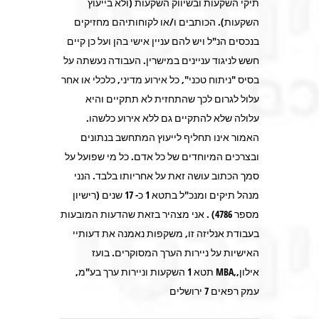
תיקי השקעות ובשיווק השקעות (ולא בייעוץ
השקעות). הכותבים ו/או לקוחותיהם מחזיקים
בנכסים הנ"ל ויש להם עניין אישי בהן ועל כן קיים
חשש לניגוד עניינים במישרין. העבודה נעשתה על
בסיס "ניתוח טכני", כל אירוע מדיני, כלכלי או אחר
עלול לגרום לכך שהתחזית לא תתקיים והיא
עלולה שלא להתקיים גם ללא אירוע כלשהו.
האמור אינו תחליף לייעוץ המתחשב בנתונים
ובצרכים המיוחדים של כל אדם. כל מי שפועל על
סמך הכתוב עושה זאת על אחריותו בלבד. הנני
מנהל תיקים ומנכ"ל בתטא 1 כ- 17 שנים (רישיון
מספר 4786) . אני מצהיר בזאת שהדעות המובעות
בעבודת אנליזה זו, משקפות נאמנה את דעותיי
האישיות על ניירות הערך המסוקרים. בועז
אילון,,MBA תטא 1 השקעות וניירות ערך בע"מ,
עמק רפאים 7 ירושלים