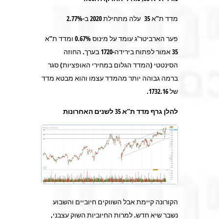
מדד ת”א 35 עלה מתחילת 2020 ב-2.77%
פער הארביטר’ג עומד על מינוס 0.67% ומדד ת”א
35 אמור לפתוח בירידה-1720 בערך. החוזה
הסינטטי (המדד הגלום במחירי האופציות) סגר
ברמה גבוהה יותר מהמדד עצמו והוא מבטא מדד
של 1732.16.
להלן גרף מדד ת”א 35 לשנים האחרונות
הקורונה קיימת אבל השווקים חיוביים והשבוע
נשבר שיא חדש. למרות החיוביות השוק עצבני,