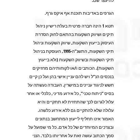
להיעצר שם.
הגרפים באדיבות תוכנת אף איקס גרף.
תטא 1 הינה חברה פרטית בעלת רישיון ניהול
תיקים ושיווק השקעות בהתאם לחוק הסדרת
העיסוק בייעוץ השקעות, שיווק השקעות וניהול
תיקי השקעות, התשנ”ה-1995, העוסקת בניהול
תיקי השקעות ובשיווק השקעות (ולא בייעוץ
השקעות). הכותבים ו/או לקוחותיהם מחזיקים
בנכסים הנ”ל ויש להם עניין אישי בהן ועל כן קיים
חשש לניגוד עניינים במישרין. העבודה נעשתה על
בסיס “ניתוח טכני”, כל אירוע מדיני, כלכלי או אחר
עלול לגרום לכך שהתחזית לא תתקיים והיא
עלולה שלא להתקיים גם ללא אירוע כלשהו.
האמור אינו תחליף לייעוץ המתחשב בנתונים
ובצרכים המיוחדים של כל אדם. כל מי שפועל על
סמך הכתוב עושה זאת על אחריותו בלבד. הנני