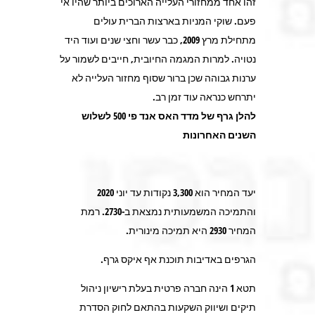
זהו אחד ממחזורי העלייה הארוכים ביותר שהיו אי
פעם. שוקי המניות בארצות הברית עולים
מתחילת מרץ 2009, כבר עשר וחצי שנים ועוד היד
נטויה. למרות המגמה החיובית, חייבים לשמור על
ערנות גבוהה שכן ברור שסוף מחזור העלייה לא
יתרחש כנראה עוד זמן רב.
להלן גרף של מדד האס אנד פי 500 לשלוש
השנים האחרונות
יעד המחיר הוא 3,300 נקודות עד יוני 2020
והתמיכה המשמעותית נמצאת ב-2730. רמת
המחיר 2930 היא תמיכה מינורית.
הגרפים באדיבות תוכנת אף איקס גרף.
תטא 1 הינה חברה פרטית בעלת רישיון ניהול
תיקים ושיווק השקעות בהתאם לחוק הסדרת