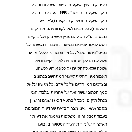
העיסוק בייעוץ השקעות, שיווק השקעות וניהול
תיקי השקעות, התשנ"ה-1995, העוסקת בניהול
תיקי השקעות ובשיווק השקעות (ולא בייעוץ
השקעות). הכותבים ו/או לקוחותיהם מחזיקים
בנכסים הנ"ל ויש להם עניין אישי בהן ועל כן קיים
חשש לניגוד עניינים במישרין. העבודה נעשתה על
בסיס "ניתוח טכני", כל אירוע מדיני, כלכלי או אחר
עלול לגרום לכך שהתחזית לא תתקיים והיא
עלולה שלא להתקיים גם ללא אירוע כלשהו.
האמור אינו תחליף לייעוץ המתחשב בנתונים
ובצרכים המיוחדים של כל אדם. כל מי שפועל על
סמך הכתוב עושה זאת על אחריותו בלבד. הנני
מנהל תיקים ומנכ"ל בתטא 1 כ- 17 שנים (רישיון
מספר 4786) . אני מצהיר בזאת שהדעות המובעות
בעבודת אנליזה זו, משקפות נאמנה את דעותיי
האישיות על ניירות הערך המסוקרים. בועז
אילון,,MBA תטא 1 השקעות וניירות ערך בע"מ,