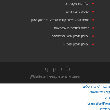
הלוואות אקספרס
הצעה למשכנתא
טופס התעניינות קורס השקעות בשוק ההון
רישום לסדנת משכנתאות
שאלון תכנון אישי למשפחה
שאלון תכנון פנסיוני
עיצוב אתרים מקצועי
gWebsite.co.il
מעבר לסרגל הכלים
ודות
WordPress.org
ורדפרס
תיעוד
Learn WordPress
תמיכה