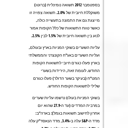
בספטמבר 2012 תשואה נומינלית (ברוטו)
משוקללת חיובית של 2.0%. תשואה צפויה זו
מייצגת גם את התמונה בתעשייה כולה,
כאשר טווח התשואות של כלל הקופות אמור
לנוע בין תשואה חיובית של 1.5% לבין 2.5%.
עליות השערים בשוקי המניות בארץ ובעולם,
ועליות השערים באג"ח הקונצרני והממשלתי
בארץ פעלו כגורם חיובי לתשואות הקופות
החודש. לעומת זאת, הירידות בשערי
המט"ח (בעיקר בשער הדולר) פעלו כגורם
שלילי לתשואות הקופות החודש.
בשוקי המניות בעולם נרשמו עליות שערים
במרבית המדדים (עד ה-27.9 שהוא יום
אחרון לחישוב תשואות בגמל): בארה"ב:
מדד ה-S&P עלה ב-3.4%, מדד הנאסד"ק עלה