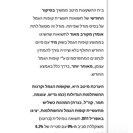
בית ההשקעות מיטב ממשיך
בסיקור
החודשי
של תשואות תעשיית קופות הגמל
על בסיס מודל שפיתח. מודל זה מסוגל לתת
אומדן מקורב מאוד
לתשואות שהשיגו
בממוצע קופות הגמל בשוק
מיד
עם סיום
החודש החולף בלא שיהיה צורך להמתין
לנתונים המתפרסמים ע"י קופות הגמל
עצמן,
מאוחר יותר
, בדרך כלל באמצע
החודש.
הערכת מיטב היא, שקופות הגמל וקרנות
ההשתלמות
הגדולות
(כמו גדיש, עוצמה,
תמר, קה"ל, כנרת) המהוות כשליש
מתעשיית קופות הגמל וההשתלמות, יציגו
באפריל 2011
תשואה נומינלית (ברוטו)
משוקללת סביב
ה-0%
עם סטייה של 0.2%