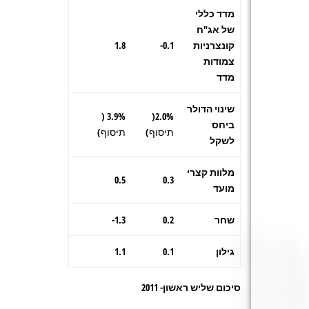
מדד כללי
של אג"ח
קונצרניות
0.1-
1.8
צמודות
מדד
שינוי הדולר
3.9% (
2.0%(
ביחס
תיסוף)
תיסוף)
לשקל
מלוות קצרי
0.5
0.3
מועד
שחר
0.2
1.3-
גילון
0.1
1.1
סיכום שליש ראשון- 2011