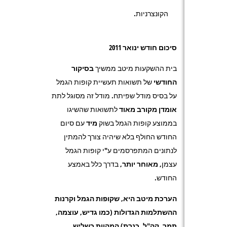
הקונצרניות.
סיכום חודש ינואר 2011
בית ההשקעות מיטב ממשיך
בסיקור
החודשי
של תשואות תעשיית קופות הגמל
על בסיס מודל שפיתח. מודל זה מסוגל לתת
אומדן מקורב מאוד
לתשואות שהשיגו
בממוצע קופות הגמל בשוק
מיד
עם סיום
החודש החולף בלא שיהיה צורך להמתין
לנתונים המתפרסמים ע"י קופות הגמל
עצמן,
מאוחר יותר
, בדרך כלל באמצע
החודש.
הערכת מיטב היא, שקופות הגמל וקרנות
ההשתלמות
הגדולות
(כמו גדיש, עוצמה,
תמר, קה"ל, כנרת) המהוות כשליש