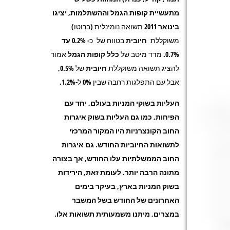
מתעשיית קופות הגמל וההשתלמות, יציגו
בינואר 2011
תשואה נומינלית (ברוטו)
משוקללת
חיובית
בטווח של כ-
0.2% עד
0.7%.
מדד מיטב של
כלל קופות
הגמל
אמור
להציג תשואה משוקללת
חיובית
של
0.5%
,
אבל עם התפלגות רחבה שבין 0% ל-1.2%.
העליות בשוקי המניות בעולם, יחד עם
הפיחות, כמו גם העליות בשוק איגרות
החוב הקונצרניות היו המקור המרכזי
לתשואות החיוביות החודש. גם איגרות
החוב הממשלתיות עלו החודש, אך בצורה
מתונה הרבה יותר. לעומת זאת, הירידות
בשוק המניות בארץ, בעיקר בימים
האחרונים של החודש בשל המשבר
במצרים, מיתנו משמעותית תשואות אלו.