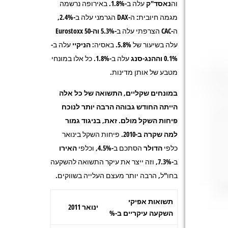
וה
נאסד"ק
עלה ב-1.8%. באירופה נרשמה
מגמה חיובית: ה-
DAX
הגרמני עלה ב-2.4%,
ה-
CAC
הצרפתי עלה ב-5.3%
וה-Eurostoxx 50
עלה בשיעור של 5.8%. באסיה:
הניקיי
עלה ב-
0.1%
וההנג-סנג
עלה ב-1.8%. כל אלו במונחי
מטבע של אותן מדינות.
במונחים שקליים, התשואה של כל אלה
הייתה החודש גבוהה הרבה יותר לנוכח
פיחות השקל מולם. זאת, בניגוד גמור
למה שקרה ב-2010.
פיחות השקל בינואר
כלפי
הדולר
הסתכם ב-4.5%, וכלפי
האירו
ב-7.3%, וזה ייצר את עיקר התשואה להשקעה
בחו"ל, הרבה יותר מעצם העלייה בשווקים.
תשואות אפיקי
ינואר 2011
השקעה עיקריים ב-%