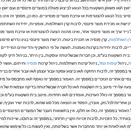
ועץ ו/או משווק השקעות בכל הנוגע לביצוע פעולה במוצרים פיננסיים ועם יועץ פנ
נסיוני בכל הנוגע להצטרפות או עזיבת מוצרים פנסיוניים. כמו כן, מסמך זה אינו 
כישת או מכירת מוצר פיננסי, לרבות קרן השתלמות, אופציות, יחידות השתתפו
 נייר ערך או מוצר פיננסי אחר, ואינו מהווה הצעה להצטרפות או עזיבת מוצר פנסי
ן השתלמות
, קרן פנסיה או תכנית ביטוח. רכישת מוצר פיננסי בגינו נדרש פרסו
דיים, לרבות יחידות בקרנות נאמנות, תעשה על פי התשקיף והדיווחים המיידיים
 בית השקעות בע"מ, וכן חברות שבשליטתה עוסקות, בין היתר, בניהול תיקי לקוחו
ת
, ניהול
קופות גמל
, ניהול קרנות השתלמות, ניהול קרנות
פנסיה
וחיתום, ועשוי ל
שי במסמך זה, לרבות החזקה ו/או ביצוע עסקה עבור עצמן ו/או עבור אחרים בניירו
נסיים אחרים הנזכרים במסמך זה. האמור במסמך זה נאסף ו/או מתבסס על מי
וצעה על-ידי מיטב בית השקעות ו/או כל חברה שבשליטתה בדיקה עצמאית של ה
ר במסמך זה כולל הערכות, אומדנים ו/או תחזיות. מיטב בית השקעות בע"מ וכן
 אחריות לכל נזק, אובדן, הפסד או הוצאה מכל סוג שהוא, לרבות ישיר ועקיף, שי
אמור במסמך זה, כולו או חלקו. אין בתשואות העבר של המוצרים הפיננסיים כד
תיד. כל הזכויות, לרבות זכויות הקניין הרוחני, במסמך זה ובתוכנו, שייכות למי
 ו/או לאחת או יותר מהחברות אשר בשליטתה, ואין לעשות בו כל שימוש שהוא,