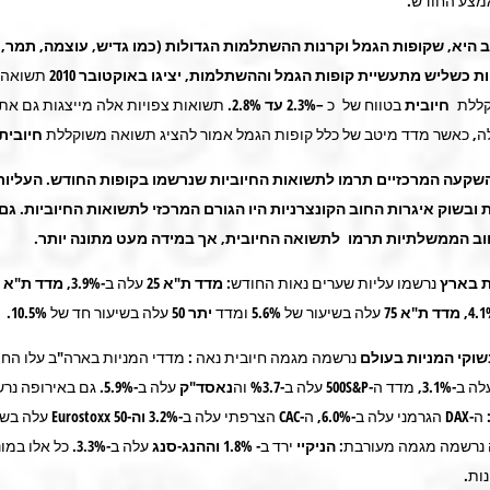
מצע החודש.
 היא, שקופות הגמל וקרנות ההשתלמות
הגדולות
(כמו גדיש, עוצמה, תמר, 
ת כשליש מתעשיית קופות הגמל וההשתלמות, יציגו באוקטובר 2010
תשואה נ
וקללת
חיובית
בטווח של כ –
2.3% עד 2.8%.
תשואות צפויות אלה מייצגות גם את
ה, כאשר מדד מיטב של כלל קופות הגמל אמור להציג תשואה משוקללת
חיובית
שקעה המרכזיים תרמו לתשואות החיוביות שנרשמו בקופות החודש. העליות
 ובשוק איגרות החוב הקונצרניות היו הגורם המרכזי לתשואות החיוביות. גם
וב הממשלתיות תרמו לתשואה החיובית, אך במידה מעט מתונה יותר.
ת בארץ
נרשמו עליות שערים נאות החודש:
מדד ת"א 25
עלה ב-3.9%,
מדד ת"א 100
,
מדד ת"א 75
עלה בשיעור של 5.6% ומדד
יתר 50
עלה בשיעור חד של 10.5%.
בשוקי המניות בעולם
נרשמה מגמה חיובית נאה : מדדי המניות בארה"ב עלו הח
 ב-3.1%, מדד ה-
500S&P
עלה ב-%3.7 וה
נאסד"ק
עלה ב-5.9%. גם באירופה
ה-
DAX
הגרמני עלה ב-6.0%, ה-
CAC
הצרפתי עלה ב-3.2%
וה-Eurostoxx 50
עלה בשי
הניקיי
ירד ב- 1.8%
וההנג-סנג
עלה ב-3.3%. כל אל
ות.