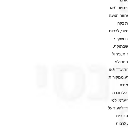
סיוני ו/או
מהווה הצעה
ת בקרן
וני, לרבות
ם תשקיף
 שבתוקף.
ת, ניהול
היות למי
ת ערך ו/או
דע ממקורות
מידע
 כל חברה
יגרמו למי
י להעיד על
טב בית
 לרבות