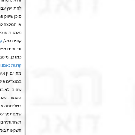
להתייעץ עם י
סוכן שיווק פ
או המלצה לר
נאמנות או כל
קופת גמל,
קר
ודיווחים מיי
כמו כן, מיטב
קרנות נאמנו
מהן עניין אי
במוצרים פינ
שונים ולא ב
האמור. האמו
בשליטתה אינן
שמסתמך על ה
תשואותיהם בע
השקעות בע"מ