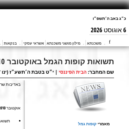
6 אוגוסט 2026
משכנתא
מילון מושגי משכנתא
אשראי עסקי
בנקאות
תשואות קופות הגמל באוקטובר 2010
שם המחבר:
| י״ט בטבת ה׳תשע״ז (ינו 17, 2017) |
הבית הפיננסי
באדיבות שרון
אוקטובר 2010: תשואה חיובית של כ-2.5% לקופות הגמל תודות לעליות בכל אפיקי ההשקעה המרכזיים.
מאמרי
קופות גמל