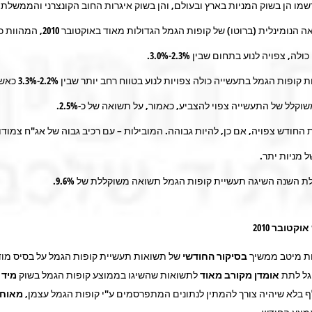
מו הן בשוק המניות בארץ ובעולם, והן בשוק איגרות החוב הקונצרני והממשלתי
התשואה הנומינלית (ברוטו) של קופות הגמל הגדולות מאוד 
ה, צפויה לנוע בתחום שבין 2.3%-3.0%.
תשואות קופות הגמל בתעשייה כולה צפויות לנוע בטווח רחב יות
קלל של התעשייה צפוי להצביע, כאמור, על תשואה של כ-2.5%.
ודש צפויה, אם כן, להיות גבוהה. המובילות – עם רכיב גבוה של אג"ח צמודו
ל מניות יתר.
שנה השיגה תעשיית קופות הגמל תשואה משוקללת של 9.6%.
קטובר 2010
ת מיטב ממשיך
בסיקור החודשי
של תשואות תעשיית קופות הגמל על בסיס מו
גל לתת
אומדן מקורב מאוד
לתשואות שהשיגו בממוצע קופות הגמל בשוק
מיד
 בלא שיהיה צורך להמתין לנתונים המתפרסמים ע"י קופות הגמל עצמן,
מאוחר