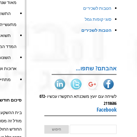
מאוד שנרש
הטבות לשכירים
סוגי קופות גמל
מתעשייה כול
הטבות לשכירים
המדד המשו
השונות הח
אהבתם? שתפו…
ארוכות וש
מתחילת ה
לשיחה עם יועץ משכנתא התקשרו עכשיו 072-
סיכום חודש או
2118686
Facebook
בית ההשקעו
מודל זה מסו
החודש החולף