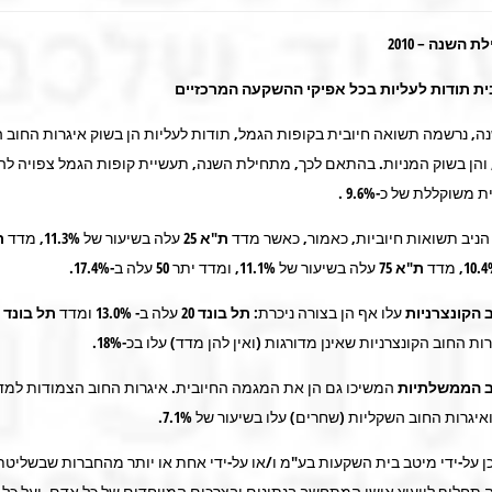
 השנה – 2010
ת תודות לעליות בכל אפיקי ההשקעה המרכזיים
, נרשמה תשואה חיובית בקופות הגמל, תודות לעליות הן בשוק איגרות החוב
, והן בשוק המניות. בהתאם לכך, מתחילת השנה, תעשיית קופות הגמל צפויה לה
משוקללת של כ-9.6% .
ניב תשואות חיוביות, כאמור, כאשר מדד
ת"א
25
עלה בשיעור של 11.3%, מדד
ת
ת"א 75
עלה בשיעור של 11.1%, ומדד יתר 50 עלה ב-17.4%.
 הקונצרניות
עלו אף הן בצורה ניכרת:
תל בונד 20
עלה ב- 13.0% ומדד
תל בונד 40
ב הממשלתיות
המשיכו גם הן את המגמה החיובית. איגרות החוב הצמודות למדד
ן על-ידי מיטב בית השקעות בע"מ ו/או על-ידי אחת או יותר מהחברות שבשליט
ה תחליף לייעוץ אישי המתחשב בנתונים ובצרכים המיוחדים של כל אדם, ועל כל