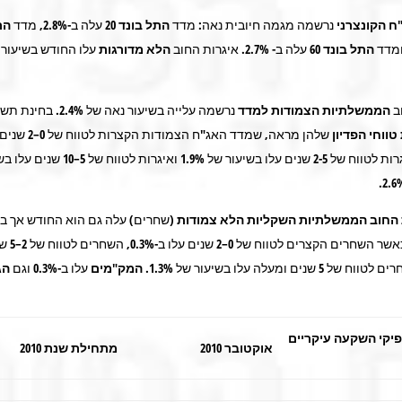
ח הקונצרני
נרשמה מגמה חיובית נאה: מדד
התל בונד
20
עלה ב-2.8%, מדד
התל
התל בונד 60
עלה ב- 2.7%. איגרות החוב
הלא מדורגות
עלו החודש בשיעור
ב
הממשלתיות
הצמודות למדד
נרשמה עלייה בשיעור נאה של
2.4%
. בחינת תשו
ווחי הפדיון
שלהן מראה, שמדד האג"ח הצמודות ה
ב-0.9%, האיגרות לטווח של 2-5 שנים עלו בשיעור של 1.9% ו
החוב הממשלתיות השקליות
הלא צמודות
(שחרים) עלה גם הוא החודש אך ב
, כאשר השחרים הקצ
המק"מים
עלו ב-0.3% וגם
הג
יקי השקעה עיקריים
אוקטובר 2010
מתחילת שנת 2010