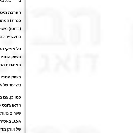
בדרך כלל בא
הערכת מיטב
כנרת) המהוו
(ברוטו) מש
בתעשייה כול
כל אפיקי הה
בשוק המניות
באיגרות הח
בשוק המניו
בשיעור של 4.1%
כמו כן, גם 
ה
דאו ג'ונס
עלה
שערים נאות: 
3.5%. באסיה נרשמה מגמה מעורבת:
של אותן מדינ