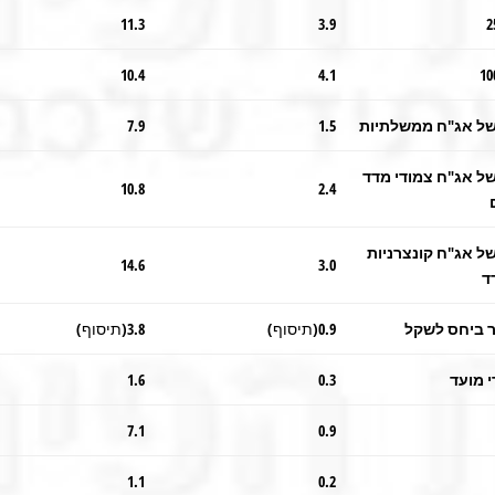
11.3
3.9
10.4
4.1
של אג"ח ממשלתיות
1.5
7.9
של אג"ח צמודי מדד
10.8
2.4
ל אג"ח קונצרניות
14.6
3.0
ד
ר ביחס לשקל
0.9(תיסוף)
3.8(תיסוף)
י מועד
0.3
1.6
7.1
0.9
1.1
0.2