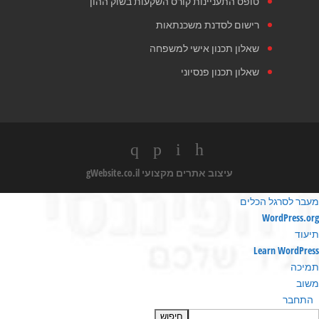
טופס התעניינות קורס השקעות בשוק ההון
רישום לסדנת משכנתאות
שאלון תכנון אישי למשפחה
שאלון תכנון פנסיוני
עיצוב אתרים מקצועי
gWebsite.co.il
מעבר לסרגל הכלים
ודות
WordPress.org
ורדפרס
תיעוד
Learn WordPress
תמיכה
משוב
התחבר
חיפוש