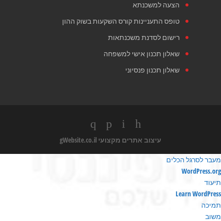
הצעה למשכנתא
טופס התעניינות קורס השקעות בשוק ההון
רישום לסדנת משכנתאות
שאלון תכנון אישי למשפחה
שאלון תכנון פנסיוני
עיצוב אתרים מקצועי
gWebsite.co.il
מעבר לסרגל הכלים
ודות
WordPress.org
ורדפרס
תיעוד
Learn WordPress
תמיכה
משוב