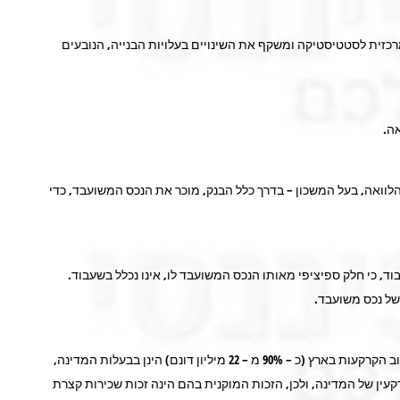
זית לסטטיסטיקה ומשקף את השינויים בעלויות הבנייה, הנובעים
ה.
וואה, בעל המשכון – בדרך כלל הבנק, מוכר את הנכס המשועבד, כדי
, כי חלק ספיציפי מאותו הנכס המשועבד לו, אינו נכלל בשעבוד.
של נכס משועבד.
המינהל גוף שהוקם על ידי הממשלה לניהול המקרקעין בארץ. מיכוון שרוב הקרקעות בארץ (כ – 90% מ – 22 מיליון דונם) הינן בבעלות המדינה,
ין של המדינה, ולכן, הזכות המוקנית בהם הינה זכות שכירות קצרת