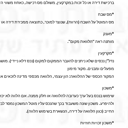
ברכישת דירה או כל זכות במקרקעין, משולם מס רכישה, כאחוז משווי ה
*מס שבח
מס המוטל על השבח (הרווח), שנוצר למוכר, כתוצאה ממכירת דירה או ז
*מענק
מותנה ראה “הלוואת מקום”.
*מקרקעין
נדל”ן נכסים שלא ניתנים להעבר הממקום למקום (נכס דלא ניידי). מושג
מפעלים ומבנים. מקור מימון
המקור הכספי של ההלוואה: הון עצמי, הלוואה מכספי מדינה לזכאים א
*משכון
שימוש בנכס בעל ערך כערובה להלוואה או חלק ממנה. אם הלווה לא יכ
ולהיפרע. משכון שונה משעבוד בכך שהנכס עליו מוטל המשכון נמסר לבעל
החייב (כגון הלוואה על דירה, הנשארת בשימוש הלווה).
*משכון זכויות חוזיות