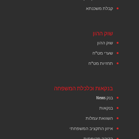
קבלת משכנתא
שוק ההון
שוק ההון
שערי מט"ח
תחזיות מט"ח
בנקאות וכלכלת המשפחה
בנק News
בנקאות
השוואת עמלות
איזון התקציב המשפחתי
בדיקה תקופתית