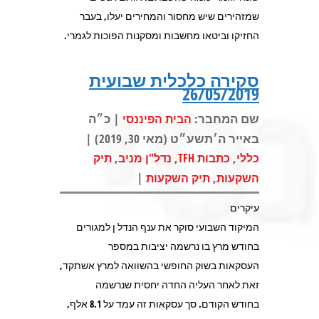
שמזהירים שיש מחסור והמחירים יעלו, בעבר
החזיקו וביטאו מחשבות ומסקנות הפוכות לגמרי.
סקירה כלכלית שבועית
26/05/2019
שם המחבר:
| כ״ה
הבית הפיננסי
באייר ה׳תשע״ט (מאי 30, 2019) |
,
,
,
כללי
כתבות TFH
נדל"ן מניב
תיק
|
,
השקעות
תיק השקעות
עיקרים
המיקוד השבועי סוקר את ענף הנדל ן למגורים
בחודש מרץ בו נרשמה יציבות במספר
העסקאות בשוק החופשי בהשוואה למרץ אשתקד,
זאת לאחר העליה החדה יחסית שנרשמה
בחודש הקודם. סך עסקאות זה עמד על 8.1 אלף,