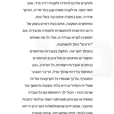
ולוחצים עליכם להזדרז ולקנות דירה מיד. ואם
חסר כסף, אז לקנות משהו קטן בפריפריה, העיקר
שיהיה. ואם במקרה אתם כבר בעלי נכס,
ומחפשים השקעה, אתם בטח רואים בשוק של
היום הזדמנות להתעשרות ולפנסיה מכובדת. אם
תמשיכו לקרוא עבודה זו, אולי כל מה שאתם
“יודעים” הולך להשתנות.
במהלך הקריאה, תתקלו בעובדות ומיתוסים
הנשברים ומתנפצים מול עינכם הנתמכים
בנתונים ועובדות רשמיות. כל הנרטיב, כגון
המחסור בדירות שהלך וגדל, הריבוי הטבעי
המטורף, על כך שנגמרו כל הקרקעות ועל זה
שעליית המחירים היא בלתי נמנעת ותימשך עוד
שנים רבות – הכול ילך ויתמוסס עם כל עובדה
נוספת או עם נתון סטטיסטי רשמי וצילומי כתבות
מהעבר, שמוכיחים שהשתלשלות העניינים הייתה
שונה לגמרי ממה שחשבתם. אותם אנשים