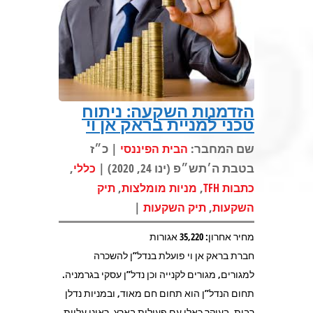
הזדמנות השקעה: ניתוח
טכני למניית בראק אן וי
שם המחבר:
| כ״ז
הבית הפיננסי
בטבת ה׳תש״פ (ינו 24, 2020) |
,
כללי
,
,
כתבות TFH
מניות מומלצות
תיק
|
,
השקעות
תיק השקעות
מחיר אחרון: 35,220 אגורות
חברת בראק אן וי פועלת בנדל”ן להשכרה
למגורים, מגורים לקנייה וכן נדל”ן עסקי בגרמניה.
תחום הנדל”ן הוא תחום חם מאוד, ובמניות נדלן
רבות, בעיקר כאלו עם פעילות בארץ, ראינו עליות