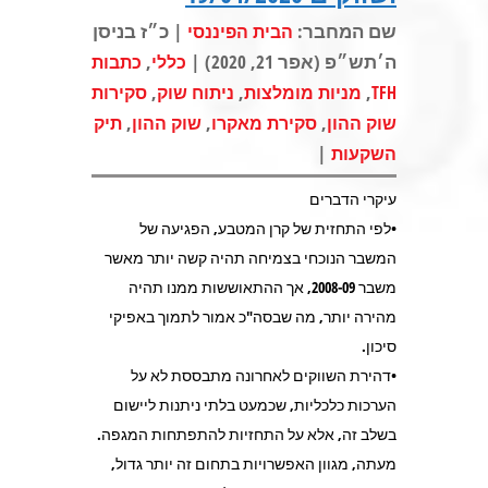
שם המחבר:
| כ״ז בניסן
הבית הפיננסי
ה׳תש״פ (אפר 21, 2020) |
,
כללי
כתבות
,
,
,
TFH
מניות מומלצות
ניתוח שוק
סקירות
,
,
,
שוק ההון
סקירת מאקרו
שוק ההון
תיק
|
השקעות
עיקרי הדברים
•לפי התחזית של קרן המטבע, הפגיעה של
המשבר הנוכחי בצמיחה תהיה קשה יותר מאשר
משבר 2008-09, אך ההתאוששות ממנו תהיה
מהירה יותר, מה שבסה"כ אמור לתמוך באפיקי
סיכון.
•דהירת השווקים לאחרונה מתבססת לא על
הערכות כלכליות, שכמעט בלתי ניתנות ליישום
בשלב זה, אלא על התחזיות להתפתחות המגפה.
מעתה, מגוון האפשרויות בתחום זה יותר גדול,