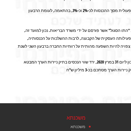
מגזר כח אדם וסיעוד ומגזר האבטחה רשמו שיפור בשיעור הרווחיות התפעולית מסך ההכנסות לכ-2% וכ-3%, בהתאמה, לעומת הרבעון
התו הסגול" אשר פורסם על ידי משרד הבריאות. נכון למועד זה,
פעילותה העסקית של הקבוצה, לרבות ההשלכות על הכנסותיה,
צפויה להיות השפעה מהותית על רווחיות החברה ברבעון השני לשנת
תיק ניירות הערך של החברה מושפע מהמגמות השליליות בשוק ההון. נכון ליום 31 במרץ 2020, ירד שווי הנכסים בתיק ניירות הערך המבטא
משכנתא
משכנתא