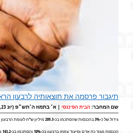
תיגבור פרסמה את תוצאותיה לרבעון הראשון
שם המחבר:
| א׳ בתמוז ה׳תש״פ (יונ 23, 2020) |
הבית הפיננסי
גידול של כ-3% בהכנסות שהסתכמו בכ-209.3 מיליון ש"ח לעומת הרבעון המקביל אשתקד
הכנסות מגזר כח אדם וסיעוד צמחו ברבעון בכ-10% והסתכמו בכ-143.2 מיליון ש"ח לעומת הרבעון המקביל אשתקד