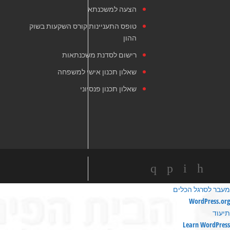
הצעה למשכנתא
טופס התעניינות קורס השקעות בשוק
ההון
רישום לסדנת משכנתאות
שאלון תכנון אישי למשפחה
שאלון תכנון פנסיוני
מעבר לסרגל הכלים
ודות
WordPress.org
ורדפרס
תיעוד
Learn WordPress