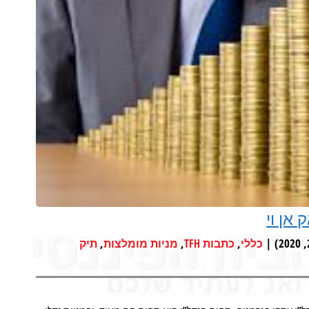
אן וי
,
,
,
כללי
כתבות TFH
מניות מומלצות
תיק