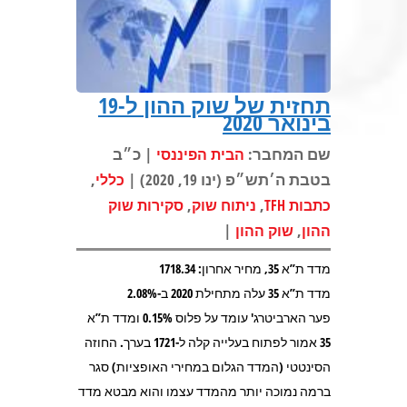
תחזית של שוק ההון ל-19
בינואר 2020
שם המחבר:
| כ״ב
הבית הפיננסי
בטבת ה׳תש״פ (ינו 19, 2020) |
,
כללי
,
,
כתבות TFH
ניתוח שוק
סקירות שוק
|
,
ההון
שוק ההון
מדד ת”א 35, מחיר אחרון: 1718.34
מדד ת”א 35 עלה מתחילת 2020 ב-2.08%
פער הארביטרג' עומד על פלוס 0.15% ומדד ת”א
35 אמור לפתוח בעלייה קלה ל-1721 בערך. החוזה
הסינטטי (המדד הגלום במחירי האופציות) סגר
ברמה נמוכה יותר מהמדד עצמו והוא מבטא מדד