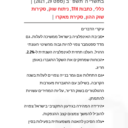
בתשרי ה׳תשפ״ב (ספט 29, 2021) |
,
,
,
כללי
כתבות TFH
ניתוח שוק
סקירות
|
,
שוק ההון
סקירת מאקרו
עיקרי הדברים
•סביבת האינפלציה בישראל ממשיכה לעלות. גם
מדד ספטמבר צפוי להיות גבוה מהשינוי העונתי
הרגיל. העלנו תחזית לאינפלציה השנתית ל-2.2%.
•הכוחות שמחזקים את השקל התגברו באופן
חריג.
•גם התחלות וגם גמר בנייה צפויים לעלות בשנה
הקרובה. בשילוב עם התגברות מעורבות
הרגולטורים בשוק הדיור, עליות המחירים עשויות
להתמתן.
•הירידה המהירה בגירעון התקציבי בישראל צפויה
להוביל להמשך צמצום קצב ההנפקות.
•עלה הסיכון להאטה משמעותית בפעילות בסין