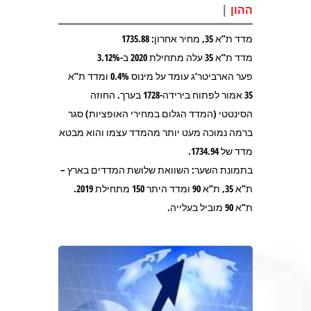
|
ההון
מדד ת”א 35, מחיר אחרון: 1735.88
מדד ת”א 35 עלה מתחילת 2020 ב-3.12%
פער הארביטר’ג עומד על מינוס 0.4% ומדד ת”א
35 אמור לפתוח בירידה-1728 בערך. החוזה
הסינטטי (המדד הגלום במחירי האופציות) סגר
ברמה נמוכה מעט יותר מהמדד עצמו והוא מבטא
מדד של 1734.94.
בתמונת השער: השוואת שלושת המדדים בארץ –
ת”א 35, ת”א 90 ומדד היתר 150 מתחילת 2019.
ת”א 90 מוביל בעלייה.