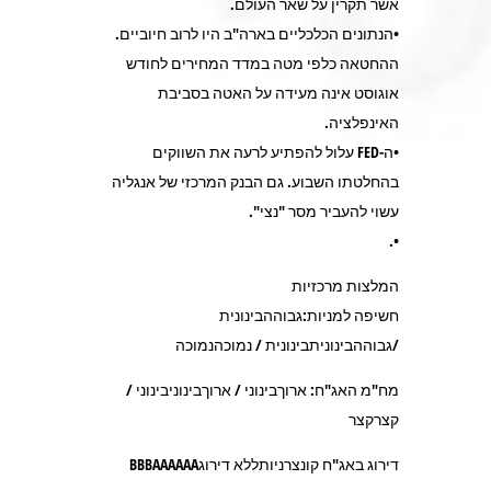
אשר תקרין על שאר העולם.
•הנתונים הכלכליים בארה"ב היו לרוב חיוביים.
ההחטאה כלפי מטה במדד המחירים לחודש
אוגוסט אינה מעידה על האטה בסביבת
האינפלציה.
•ה-FED עלול להפתיע לרעה את השווקים
בהחלטתו השבוע. גם הבנק המרכזי של אנגליה
עשוי להעביר מסר "נצי".
•.
המלצות מרכזיות
חשיפה למניות:גבוההבינונית
/גבוההבינוניתבינונית / נמוכהנמוכה
מח"מ האג"ח: ארוךבינוני / ארוךבינוניבינוני /
קצרקצר
דירוג באג"ח קונצרניותללא דירוגBBBAAAAAA