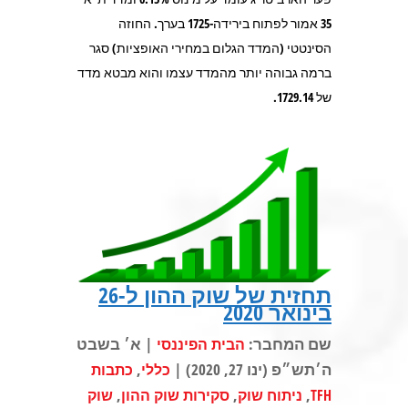
35 אמור לפתוח בירידה-1725 בערך. החוזה
הסינטטי (המדד הגלום במחירי האופציות) סגר
ברמה גבוהה יותר מהמדד עצמו והוא מבטא מדד
של 1729.14.
תחזית של שוק ההון ל-26
בינואר 2020
שם המחבר:
| א׳ בשבט
הבית הפיננסי
ה׳תש״פ (ינו 27, 2020) |
,
כללי
כתבות
,
,
,
TFH
ניתוח שוק
סקירות שוק ההון
שוק