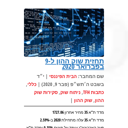
תחזית שוק ההון ל-9
בפברואר 2020
שם המחבר:
| י״ד
הבית הפיננסי
בשבט ה׳תש״פ (פבר 9, 2020) |
,
כללי
,
,
כתבות TFH
ניתוח שוק
סקירות שוק
|
,
ההון
שוק ההון
מדד ת”א 35 מחיר אחרון 1727.06
מדד ת”א 35 עלה מתחילת 2020 ב-2.59%
פער הארביטר’ג עומד על מינוס 0.15% ומדד ת”א