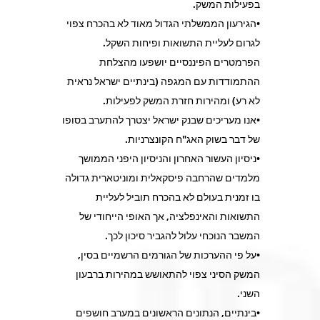
בפעילות המשק.
•הגירעון הממשלתי הגדול מאוד לא בהכרח צפוי
לגרום לעליית התשואות ופיחות השקל.
הפרמטרים הפיננסיים יושפעו מהצלחת
ההתמודדות עם המגפה (בינתיים ישראל נראית
לא רע) ומהירות חזרת המשק לפעילות.
•אנו מעריכים שבנק ישראל יצטרך להתערב בסופו
של דבר בשוק האג"ח הקונצרניות.
•ניסיון העשור האחרון והניסיון היפני הממושך
מלמדים שהרחבה פיסקאלית ומוניטארית גדולה
בו זמנית בעולם לא בהכרח תוביל לעליית
התשואות והאינפלציה, אך האופי הייחודי של
המשבר הנוכחי עלול להגביר סיכון לכך.
•על פי ההערכות של הגורמים הרשמיים בסין,
המשק הסיני צפוי להתאושש במהירות ברבעון
השני.
•בינתיים, הנתונים הראשונים במערב חושפים