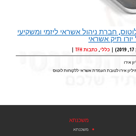
טוס, חברת ניהול אשראי ליזמי ומשקיעי
|
,
כללי
כתבות TFH
משכנתא
משכנתא