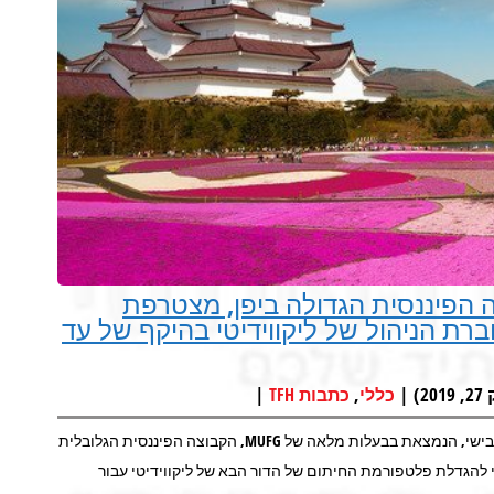
MUF השייכת לקבוצה הפיננסית הגדולה ביפן, מצטרפת
 הניהול של ליקווידיטי בהיקף של עד
|
,
|
כללי
כתבות TFH
קרן ההון סיכון התאגידית (MUFG Innovation Partners Co (MUIP של מיצובישי, הנמצאת בבעלות מלאה של MUFG, הקבוצה הפיננסית הגלובלית
 להגדלת פלטפורמת החיתום של הדור הבא של ליקווידיטי עבור