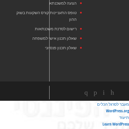
הצעה למשכנתא
טופס התעניינות קורס השקעות בשוק
ההון
רישום לסדנת משכנתאות
שאלון תכנון אישי למשפחה
שאלון תכנון פנסיוני
מעבר לסרגל הכלים
ודות
WordPress.org
ורדפרס
תיעוד
Learn WordPress