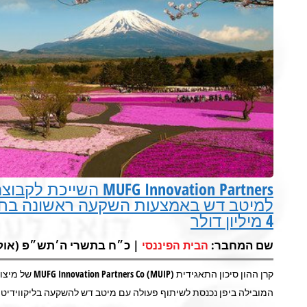
G Innovation Partners
למיטב דש באמצעות השקעה ראשונה בחברת
4 מיליון דולר
שם המחבר:
| כ״ח בתשרי ה׳תש״פ (אוק 27, 2019) 
הבית הפיננסי
המובילה ביפן נכנסת לשיתוף פעולה עם מיטב דש להשקעה בליקווידיטי