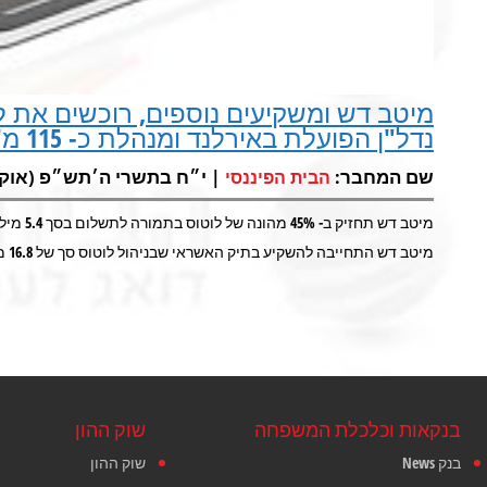
מיטב דש ומשקיעים נוספים, רוכשים את לו
נדל"ן הפועלת באירלנד ומנהלת כ- 115 מ' יורו תיק אשראי
שם המחבר:
| י״ח בתשרי ה׳תש״פ (אוק 17, 2019) |
הבית הפיננסי
מיטב דש תחזיק ב- 45% מהונה של לוטוס בתמורה לתשלום בסך 5.4 מיליון אירו
מיטב דש התחייבה להשקיע בתיק האשראי שבניהול לוטוס סך של 16.8 מיליון אירו לטובת העמדת אשראי ללקוחות לוטוס
בנקאות וכלכלת המשפחה
שוק ההון
בנק News
שוק ההון