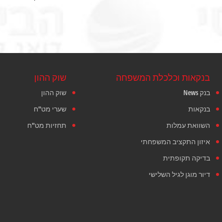
בנקאות וכלכלת המשפחה
שוק ההון
בנק News
שוק ההון
בנקאות
שערי מט"ח
השוואת עמלות
תחזיות מט"ח
איזון התקציב המשפחתי
בדיקה תקופתית
דיור מוגן לגיל השלישי