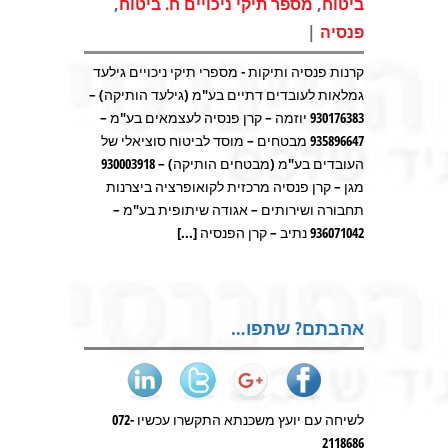
,
,
ביטוח
מספר תיקי ניכויים ח. ביטוח
|
פנסיה
קרנות פנסיה ותיקות - מספרי תיקי ניכויים גילעד
גמלאות לעובדים דתיים בע"מ (גילעד הותיקה) –
930176383 יוזמה – קרן פנסיה לעצמאים בע"מ –
935896647 מבטחים – מוסד לביטוח סוציאלי של
העובדים בע"מ (מבטחים הותיקה) – 930003918
מגן – קרן פנסיה מרכזית לקואופרציה ביצרנות
תחבורה ושירותים – אגודה שיתופית בע"מ –
936071042 נתיב – קרן הפנסיה [...]
אהבתם? שתפו…
לשיחה עם יועץ משכנתא התקשרו עכשיו 072-
2118686