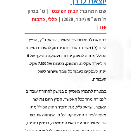
יוצאת לדרך
שם המחבר:
| ט׳ בסיון
הבית הפיננסי
ה׳תש״פ (יונ 1, 2020) |
,
כללי
כתבות
|
TFH
בהתאם להחלטת שר האוצר, ישראל כ״ץ, הפיץ
היום (ג') משרד האוצר תזכיר חוק להערות הציבור
הכולל מתווה למענק עידוד תעסוקה בהיקף של 6
מיליארד שקלים. המענק, בסכום של 7,500 שקל,
יינתן לעסקים בעבור כל עובד שיוחזר לשוק
העבודה.
במטרה לתמרץ מעסיקים במשק להחזרת עובדים
לעבודה מהר ככל האפשר, הפיץ היום (ג') שר
האוצר, ישראל כ"ץ, את תזכיר החוק הכולל מתן
מענק לעידוד התעסוקה. על פי המתווה שגיבש
שר האוצר יחד עם ראש הממשלה, בנימין נתניהו,
והדרגים המקצועיים, יינתן מענק לכל עסק בגין כל