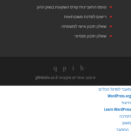
טופס התעניינות קורס השקעות בשוק ההון
רישום לסדנת משכנתאות
שאלון תכנון אישי למשפחה
שאלון תכנון פנסיוני
עיצוב אתרים מקצועי
gWebsite.co.il
מעבר לסרגל הכלים
ודות
WordPress.org
ורדפרס
תיעוד
Learn WordPress
תמיכה
משוב
התחבר