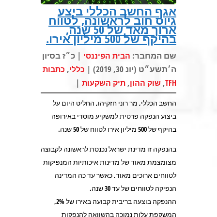
אגף החשב הכללי ביצע
גיוס חוב לראשונה, לטווח
ארוך מאד של 50 שנה,
בהיקף של 500 מיליון אירו.
שם המחבר:
| כ״ז בסיון
הבית הפיננסי
ה׳תשע״ט (יונ 30, 2019) |
,
כללי
כתבות
|
,
,
TFH
שוק ההון
תיק השקעות
החשב הכללי, מר רוני חזקיהו, החליט היום על
ביצוע הנפקה פרטית למשקיע מוסדי באירופה
בהיקף של 500 מיליון אירו לטווח של 50 שנה.
בהנפקה זו מדינת ישראל נכנסת לראשונה לקבוצה
מצומצמת מאוד של מדינות איכותיות המנפיקות
לטווחים ארוכים מאוד, כאשר עד כה המדינה
הנפיקה לטווחים של עד 30 שנה.
ההנפקה בוצעה בריבית קבועה באירו של 2%,
המשקפת עלות נמוכה בהשוואה להנפקות